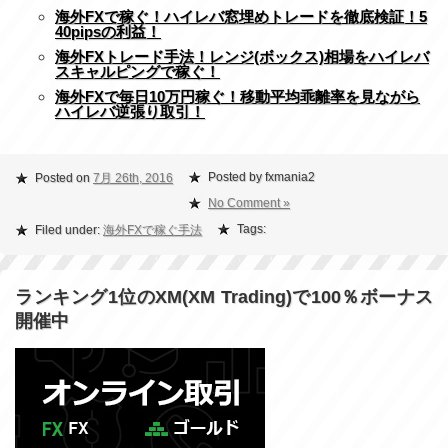
海外FXで稼ぐ！ハイレバ窓埋めトレードを徹底検証！5
40pipsの利益！
海外FXトレード手法！レンジ(ボックス)相場をハイレバ
スキャルピングで稼ぐ！
海外FXで毎日10万円稼ぐ！移動平均乖離率を見ながら
ハイレバ逆張り取引！
Posted by fxmania2
Posted on
7月 26th, 2016
No Comment »
Tags:
Filed under:
海外FXで稼ぐ手法
ランキング1位のXM(XM Trading)で100％ボーナス
開催中