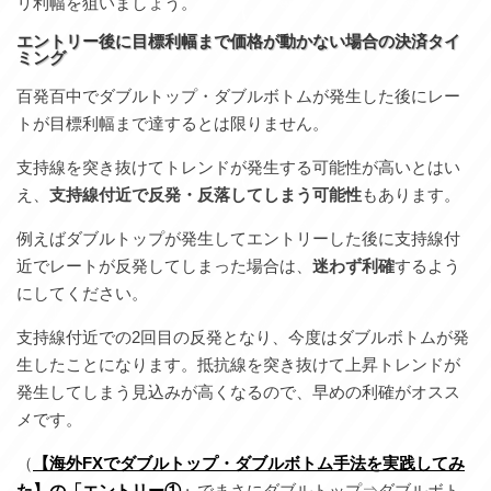
リ利幅を狙いましょう。
エントリー後に目標利幅まで価格が動かない場合の決済タイ
ミング
百発百中でダブルトップ・ダブルボトムが発生した後にレー
トが目標利幅まで達するとは限りません。
支持線を突き抜けてトレンドが発生する可能性が高いとはい
え、
支持線付近で反発・反落してしまう可能性
もあります。
例えばダブルトップが発生してエントリーした後に支持線付
近でレートが反発してしまった場合は、
迷わず利確
するよう
にしてください。
支持線付近での2回目の反発となり、今度はダブルボトムが発
生したことになります。抵抗線を突き抜けて上昇トレンドが
発生してしまう見込みが高くなるので、早めの利確がオスス
メです。
（
【海外FXでダブルトップ・ダブルボトム手法を実践してみ
た】の「エントリー①」
でまさにダブルトップ⇒ダブルボト