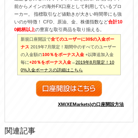
前からメインの海外FX口座として利用しているブロ
ーカー。 指標取引など値動きが大きい時間帯にも強
いのが特徴！ CFD、原油、金、株価指数など
合計10
0銘柄以上
の豊富な取引商品を取り揃える。
新規口座開設で
全てのユーザーに30$の入金ボー
ナス
2019年7月限定！期間中のすべてのユーザー
の入金額の
100％をボーナス入金
+以降追加入金
毎に
+20％をボーナス入金
→
2019年8月限定！10
0%入金ボーナスの詳細はこちら
XM(XEMarkets)の口座開設方法
関連記事