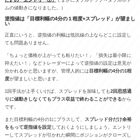
ムの値動きになりました。）
逆指値は「目標利幅の4分の１程度+スプレッド」が望まし
い
正直にいうと、逆指値の利幅は抵抗線の上ならどこに設定し
ても問題ありません。
「ちょっと価格が上がっても粘りたい！」「損失は最小限に
抑えたい！」などトレーダーによって逆指値の設定は意見が
分かれるかと思いますが、管理人的には
目標利幅の4分の1程
度
が望ましいと思います。
1回手法が上手くいけば、スプレッドを加味しても
2回思惑通
りに値動きしなくてもプラス収益で終わることができる
から
です。
また目標利幅の4分の1にプラスして、
スプレッド分だけ余裕
をもって逆指値を設定
しておくようにしましょう。エントリ
ーしてスプレッドが引かれた瞬間にポジションがクローズし