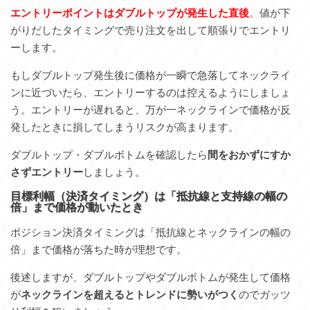
エントリーポイントはダブルトップが発生した直後
。値が下
がりだしたタイミングで売り注文を出して順張りでエントリ
ーします。
もしダブルトップ発生後に価格が一瞬で急落してネックライ
ンに近づいたら、エントリーするのは控えるようにしましょ
う。エントリーが遅れると、万が一ネックラインで価格が反
発したときに損してしまうリスクが高まります。
ダブルトップ・ダブルボトムを確認したら
間をおかずにすか
さずエントリー
しましょう。
目標利幅（決済タイミング）は「抵抗線と支持線の幅の
倍」まで価格が動いたとき
ポジション決済タイミングは「抵抗線とネックラインの幅の
倍」まで価格が落ちた時が理想です。
後述しますが、ダブルトップやダブルボトムが発生して価格
が
ネックラインを超えるとトレンドに勢いがつく
のでガッツ