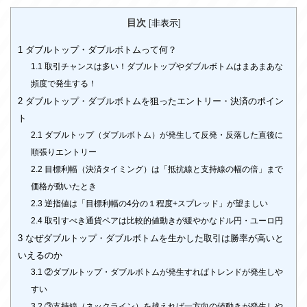
目次
[
非表示
]
1
ダブルトップ・ダブルボトムって何？
1.1
取引チャンスは多い！ダブルトップやダブルボトムはまあまあな
頻度で発生する！
2
ダブルトップ・ダブルボトムを狙ったエントリー・決済のポイン
ト
2.1
ダブルトップ（ダブルボトム）が発生して反発・反落した直後に
順張りエントリー
2.2
目標利幅（決済タイミング）は「抵抗線と支持線の幅の倍」まで
価格が動いたとき
2.3
逆指値は「目標利幅の4分の１程度+スプレッド」が望ましい
2.4
取引すべき通貨ペアは比較的値動きが緩やかなドル円・ユーロ円
3
なぜダブルトップ・ダブルボトムを生かした取引は勝率が高いと
いえるのか
3.1
②ダブルトップ・ダブルボトムが発生すればトレンドが発生しや
すい
3.2
③支持線（ネックライン）を越えれば一方向の値動きが発生しや