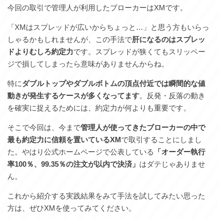
今回の取引で管理人が利用したブローカーはXMです。
「XMはスプレッドが広いからちょっと…」と思う方もいらっ
しゃるかもしれませんが、この手法で
肝になるのはスプレッ
ドよりむしろ約定力
です。スプレッドが狭くてもスリッペー
ジで損してしまったら意味がありませんからね。
特に
ダブルトップやダブルボトムの頂点付近では瞬間的な値
動きが発生するケースが多くなってます
。反発・反落の動き
を確実に捉えるためには、約定力が何よりも重要です。
そこで今回は、今まで
管理人が使ってきたブローカーの中で
最も約定力に信頼を置いているXM
で取引することにしまし
た。やはり公式ホームページで公表している
「オーダー執行
率100％、99.35％の注文が以内で決済」
はダテじゃありませ
ん。
これから紹介する実践結果をみて手法を試してみたい思った
方は、ぜひXMを使ってみてください。