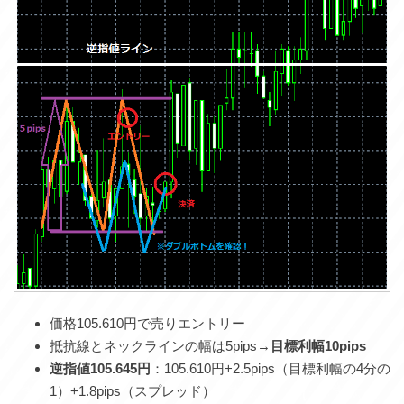
価格105.610円で売りエントリー
抵抗線とネックラインの幅は5pips→
目標利幅10pips
逆指値105.645円
：105.610円+2.5pips（目標利幅の4分の
1）+1.8pips（スプレッド）