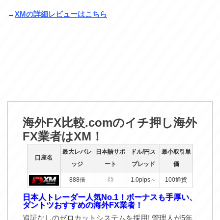
→
XMの詳細レビューはこちら
海外FX比較.comのイチ押し海外
FX業者はXM！
最大レバレ
日本語サポ
ドル/円ス
最小取引単
口座名
ッジ
ート
プレッド
価
888倍
◎
1.0pips～
100通貨
日本人トレーダー人気No.1！ボーナスも手厚い、
ダントツおすすめの海外FX業者！
追証なしのゼロカットシステムを採用! 管理人が5年