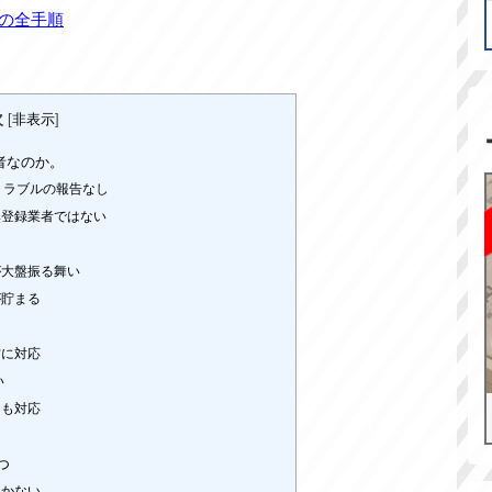
法の全手順
次
[
非表示
]
者なのか。
トラブルの報告なし
無登録業者ではない
が大盤振る舞い
が貯まる
方に対応
い
にも対応
る
つ
向かない