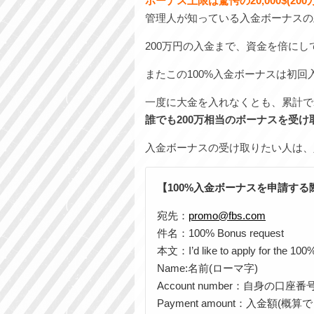
ボーナス上限は驚愕の20,000$(200
管理人が知っている入金ボーナスの
200万円の入金まで、資金を倍に
またこの100%入金ボーナスは初回
一度に大金を入れなくとも、累計で2
誰でも200万相当のボーナスを受
入金ボーナスの受け取りたい人は、
【100%入金ボーナスを申請する
宛先：
promo@fbs.com
件名：100% Bonus request
本文：I’d like to apply for the 10
Name:名前(ローマ字)
Account number：自身の口座番
Payment amount：入金額(概算で