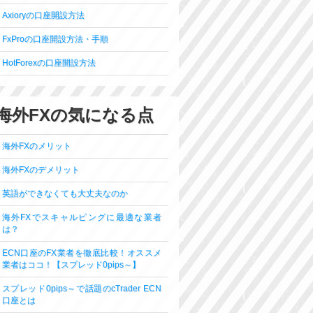
Axioryの口座開設方法
FxProの口座開設方法・手順
HotForexの口座開設方法
海外FXの気になる点
海外FXのメリット
海外FXのデメリット
英語ができなくても大丈夫なのか
海外FXでスキャルピングに最適な業者
は？
ECN口座のFX業者を徹底比較！オススメ
業者はココ！【スプレッド0pips～】
スプレッド0pips～で話題のcTrader ECN
口座とは