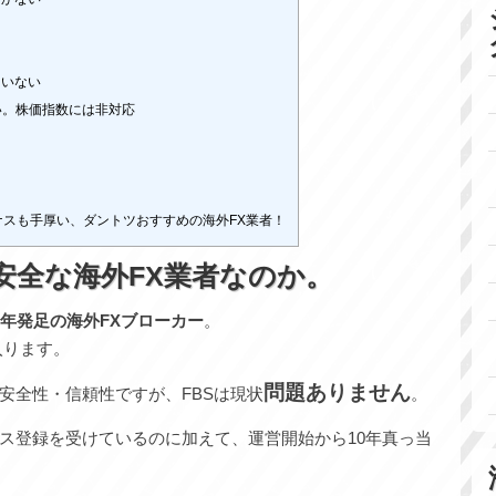
ていない
い。株価指数には非対応
ナスも手厚い、ダントツおすすめの海外FX業者！
安全な海外FX業者なのか。
09年発足の海外FXブローカー
。
入ります。
問題ありません
安全性・信頼性ですが、FBSは現状
。
ス登録を受けているのに加えて、運営開始から10年真っ当