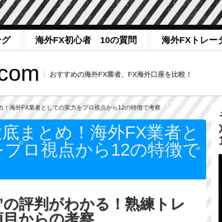
ング
海外FX初心者 10の質問
海外FXトレー
com
おすすめの海外FX業者、FX海外口座を比較！
とめ！海外FX業者としての実力をプロ視点から12の特徴で考察
徹底まとめ！海外FX業者と
プロ視点から12の特徴で
S”の評判がわかる！熟練トレ
項目からの考察