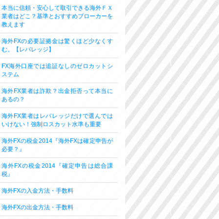
本当に信頼・安心して取引できる海外ＦＸ
業者はどこ？基準とおすすめブローカーを
教えます
海外FXの必要証拠金は驚くほど少なくす
む。【レバレッジ】
FX海外口座では追証なしのゼロカットシ
ステム
海外FX業者は詐欺？出金拒否って本当に
あるの？
海外FX業者はレバレッジだけで選んでは
いけない！強制ロスカット水準も重要
海外FXの税金2014『海外FXは確定申告が
必要？』
海外FXの税金2014『確定申告は総合課
税』
海外FXの入金方法・手数料
海外FXの出金方法・手数料