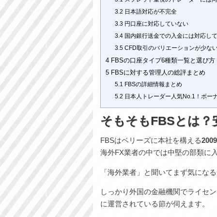
3.2
日本語対応が不完全
3.3
円口座に対応していない
3.4
国内銀行送金での入金には対応し
3.5
CFD取引のバリエーションが少な
4
FBSの口座タイプ6種類一覧と選び方
5
FBSに対する管理人の総評まとめ
5.1
FBSの詳細情報まとめ
5.2
日本人トレーダー人気No.1！ボー
そもそもFBSとは？
FBSはベリーズに本社を構える
20
海外FX業者の中では中堅の部類に
「海外業者」と聞いてまず気になる
しっかり外国の金融機関でライセン
に運営されている節が伺えます。