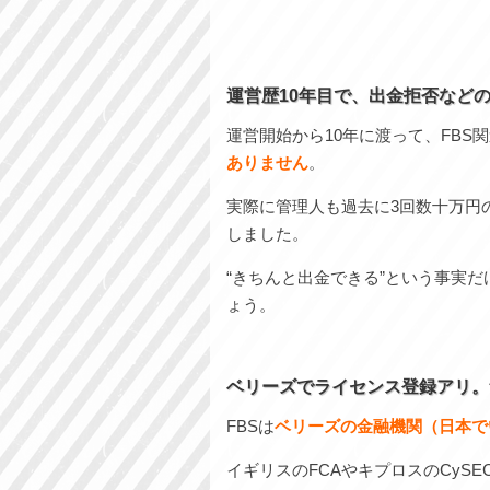
運営歴10年目で、出金拒否など
運営開始から10年に渡って、FBS
ありません
。
実際に管理人も過去に3回数十万円
しました。
“きちんと出金できる”という事実
ょう。
ベリーズでライセンス登録アリ。
FBSは
ベリーズの金融機関（日本で
イギリスのFCAやキプロスのCyS