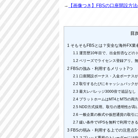
→
【画像つき】FBSの口座開設方
目
1
そもそもFBSとは？安全な海外FX業
1.1
運営歴10年目で、出金拒否などの
1.2
ベリーズでライセンス登録アリ。
2
FBSの強み・利用するメリット7つ
2.1
口座開設ボーナス・入金ボーナス
2.2
取引するたびにキャッシュバック
2.3
最大レバレッジ3000倍で追証なし
2.4
プラットホームはMT4とMT5の両
2.5
NDD方式採用。取引の透明性が高
2.6
一般企業の株式や仮想通貨の取引
2.7
緩い条件でVPSを無料で利用でき
3
FBSの弱み・利用する上での注意点5
3.1
スプレッド重視のトレーダーには