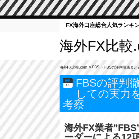
FX海外口座総合人気ランキ
海外FX比較.
»
FBS
海外FX比較.com
» FBSの評判徹底ま
FBSの評判
10月
18
しての実力を
考察
海外FX業者”FB
ーダーによる12