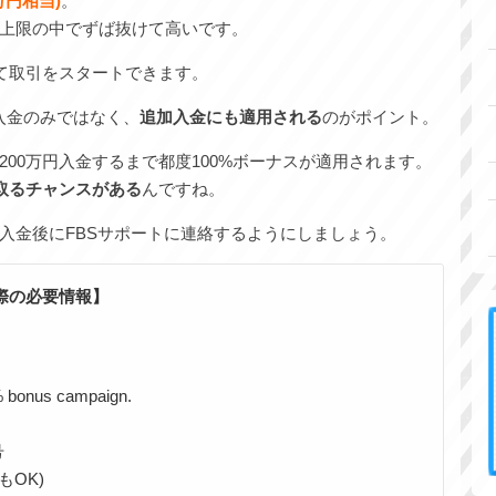
万円相当)
。
上限の中でずば抜けて高いです。
して取引をスタートできます。
入金のみではなく、
追加入金にも適用される
のがポイント。
00万円入金するまで都度100%ボーナスが適用されます。
け取るチャンスがある
んですね。
入金後にFBSサポートに連絡するようにしましょう。
際の必要情報】
0% bonus campaign.
号
もOK)