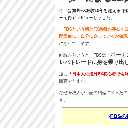
今回は
海外FX経験10年を超える”
ーを徹底レビューしました。
「
FBSという海外FX業者の存在を
開設前に、自分に合っているか確認
になっています。
ボーナ
結論からいうと、FBSは「
レバトレードに身を乗り出
逆に
「日本人の海外FX初心者でも
断言できます。
なぜ管理人が上記の結論に至ったの
す。
FBS
>