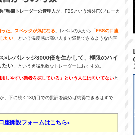
自称”熟練トレーダーの管理人
が、FBSという海外FXブローカ
知った。スペックが気になる
」レベルの人から「
FBSの口座
したい
」という温度感の高い人まで満足できるような内容
ス×レバレッジ3000倍を生かして、極限のハイ
したい
」という勇猛果敢なトレーダーにおすすめ。
利用しやすい業者を探している」という人には向いてない
と
か、下に続く13項目での批評を読めば納得できるはずで
の口座開設フォームはこちら
<