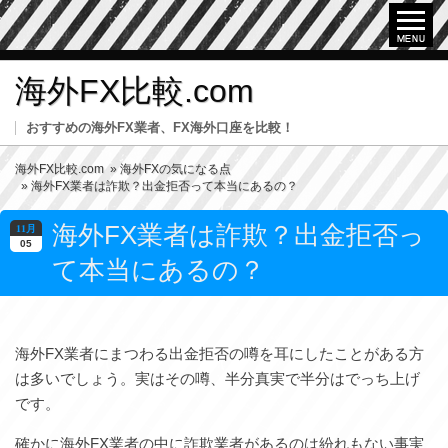
海外FX比較.com
おすすめの海外FX業者、FX海外口座を比較！
海外FX比較.com
»
海外FXの気になる点
» 海外FX業者は詐欺？出金拒否って本当にあるの？
海外FX業者は詐欺？出金拒否っ
11月
05
て本当にあるの？
海外FX業者にまつわる出金拒否の噂を耳にしたことがある方
は多いでしょう。実はその噂、半分真実で半分はでっち上げ
です。
確かに海外FX業者の中に詐欺業者があるのは紛れもない事実