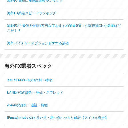
海外FX簡単口座開設比較ランキング
海外FX約定スピードランキング
海外FXで最低入金額1万円以下おすすめ業者5選！少額投資OKな業者はど
こだ！？
海外バイナリーオプションおすすめ業者
海外FX業者スペック
XM(XEMarkets)の評判・特徴
LAND-FXの評判・評価・スプレッド
Axioryの評判・追証・特徴
iForex(ｱｲﾌｫﾚｯｸｽ)の良い点・悪い点ハッキリ解説【アイフォ戦士】