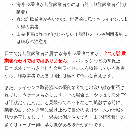
海外FX業者が無登録業者なのは当然（無登録業者≠詐欺
業者）
真の詐欺業者が多いのは、世界的に見てもライセンス未
所得の業者
出金拒否は詐欺だけじゃない！取引ルールや利用規約に
は細心の注意を
日本では無登録業者に属する海外FX業者ですが、
全てが詐欺
業者なわけではではありません
。レバレッジなどの関係上、
日本以外でれっきとした金融ライセンスを取得している業者
なら、詐欺業者である可能性は極めて低いと言えます。
また、ライセンス取得済みの優良業者でも出金申請が拒否さ
れてしまうケースもあります。その場合は「やっぱり海外FX
は詐欺だったんだ」と見限ってネットなどで拡散する前に、
業者の言い分を真摯に受け止めて自分の取引や、入力情報を
見つめ直しましょう。過去の例からみても、出金拒否報告の
多くはユーザー側に落ち度がある場合が多いです。