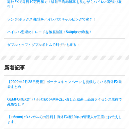
海外FXで毎日10万円稼ぐ！移動平均乖離率を見ながらハイレバ逆張り取
引！
レンジ(ボックス)相場をハイレバスキャルピングで稼ぐ！
ハイレバ窓埋めトレードを徹底検証！540pipsの利益！
ダブルトップ・ダブルボトムで利ザヤを取る！
新着記事
【2022年2月28日更新】ボーナスキャンペーンを提供している海外FX業
者まとめ
GEMFOREX(ｹﾞﾑﾌｫﾚｯｸｽ)の評判を洗い直した結果…金融ライセンス取得で
死角なし？
【is6com(ｱｲｴｽｼｯｸｽｺﾑ)の評判】海外FX歴10年の管理人が正直にお伝えし
ます。