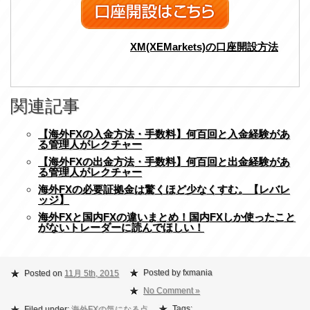
XM(XEMarkets)の口座開設方法
関連記事
【海外FXの入金方法・手数料】何百回と入金経験があ
る管理人がレクチャー
【海外FXの出金方法・手数料】何百回と出金経験があ
る管理人がレクチャー
海外FXの必要証拠金は驚くほど少なくすむ。【レバレ
ッジ】
海外FXと国内FXの違いまとめ！国内FXしか使ったこと
がないトレーダーに読んでほしい！
Posted by fxmania
Posted on
11月 5th, 2015
No Comment »
Tags:
Filed under:
海外FXの気になる点