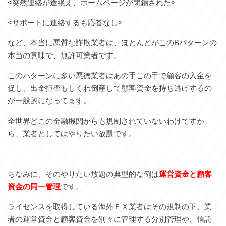
<突然連絡が途絶え、ホームページが閉鎖された>
<サポートに連絡するも応答なし>
など、本当に悪質な詐欺業者は、ほとんどがこのBパターンの
本当の意味で、無許可業者です。
このパターンに多い悪徳業者はあの手この手で顧客の入金を
促し、出金拒否もしくわ倒産して顧客資金を持ち逃げするの
が一般的になってます。
全世界どこの金融機関からも規制されていないわけですか
ら、業者としてはやりたい放題です。
ちなみに、そのやりたい放題の典型的な例は
運営資金と顧客
資金の同一管理
です。
ライセンスを取得している海外ＦＸ業者はその規制の下、業
者の運営資金と顧客資金を別々に管理する分別管理や、信託