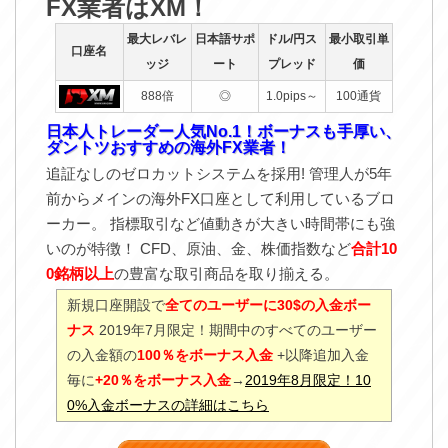
FX業者はXM！
最大レバレ
日本語サポ
ドル/円ス
最小取引単
口座名
ッジ
ート
プレッド
価
888倍
◎
1.0pips～
100通貨
日本人トレーダー人気No.1！ボーナスも手厚い、
ダントツおすすめの海外FX業者！
追証なしのゼロカットシステムを採用! 管理人が5年
前からメインの海外FX口座として利用しているブロ
ーカー。 指標取引など値動きが大きい時間帯にも強
いのが特徴！ CFD、原油、金、株価指数など
合計10
0銘柄以上
の豊富な取引商品を取り揃える。
新規口座開設で
全てのユーザーに30$の入金ボー
ナス
2019年7月限定！期間中のすべてのユーザー
の入金額の
100％をボーナス入金
+以降追加入金
毎に
+20％をボーナス入金
→
2019年8月限定！10
0%入金ボーナスの詳細はこちら