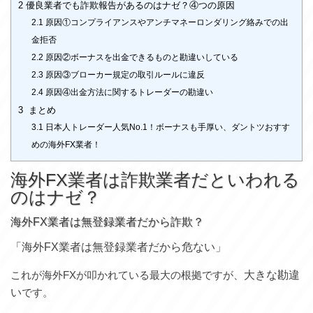
2
優良業者でも詐欺報告があるのはナゼ？④つの原因
2.1
原因①コンプライアンスやアンチマネーロンダリング絡みでの出
金拒否
2.2
原因②ボーナスを出金できるものと勘違いしている
2.3
原因③ブローカー規定の取引ルールに違反
2.4
原因④出金方法に関するトレーダーの勘違い
3
まとめ
3.1
日本人トレーダー人気No.1！ボーナスも手厚い、ダントツおすす
めの海外FX業者！
海外FX業者は詐欺業者だといわれる
のはナゼ？
海外FX業者は無登録業者だから詐欺？
「海外FX業者は無登録業者だから危ない」
これが海外FXが叩かれている最大の根拠ですが、
大きな勘違
い
です。