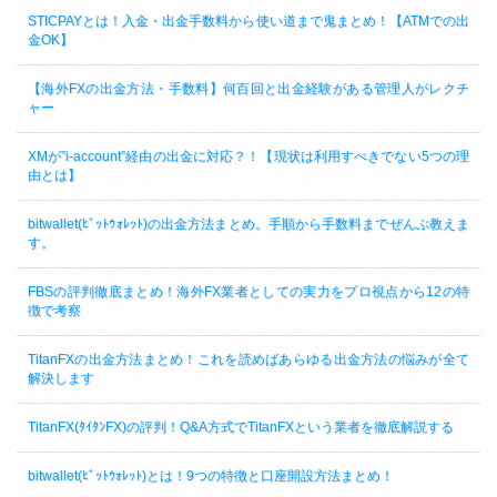
STICPAYとは！入金・出金手数料から使い道まで鬼まとめ！【ATMでの出
金OK】
【海外FXの出金方法・手数料】何百回と出金経験がある管理人がレクチ
ャー
XMが”i-account”経由の出金に対応？！【現状は利用すべきでない5つの理
由とは】
bitwallet(ﾋﾞｯﾄｳｫﾚｯﾄ)の出金方法まとめ。手順から手数料までぜんぶ教えま
す。
FBSの評判徹底まとめ！海外FX業者としての実力をプロ視点から12の特
徴で考察
TitanFXの出金方法まとめ！これを読めばあらゆる出金方法の悩みが全て
解決します
TitanFX(ﾀｲﾀﾝFX)の評判！Q&A方式でTitanFXという業者を徹底解説する
bitwallet(ﾋﾞｯﾄｳｫﾚｯﾄ)とは！9つの特徴と口座開設方法まとめ！