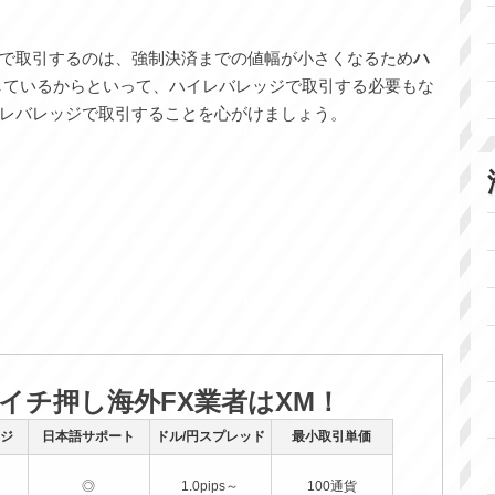
で取引するのは、強制決済までの値幅が小さくなるため
ハ
しているからといって、ハイレバレッジで取引する必要もな
レバレッジで取引することを心がけましょう。
のイチ押し海外FX業者はXM！
ジ
日本語サポート
ドル/円スプレッド
最小取引単価
◎
1.0pips～
100通貨