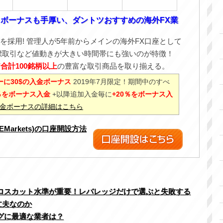
！ボーナスも手厚い、ダントツおすすめの海外FX業
を採用! 管理人が5年前からメインの海外FX口座として
標取引など値動きが大きい時間帯にも強いのが特徴！
ど
合計100銘柄以上
の豊富な取引商品を取り揃える。
に30$の入金ボーナス
2019年7月限定！期間中のすべ
0％をボーナス入金
+以降追加入金毎に
+20％をボーナス入
%入金ボーナスの詳細はこちら
XEMarkets)の口座開設方法
制ロスカット水準が重要！レバレッジだけで選ぶと失敗する
丈夫なのか
グに最適な業者は？