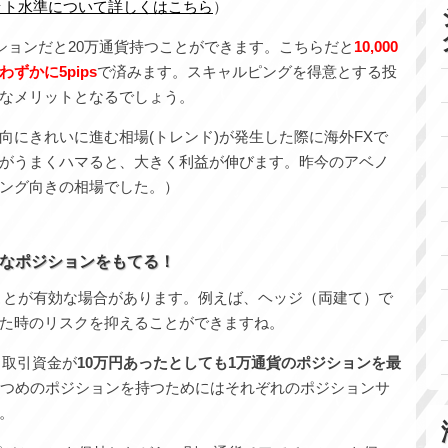
ット水準について詳しくはこちら
）
ションだと20万通貨持つことができます。こちらだと
10,000
ずかに5pips
で済みます。スキャルピングを得意とする投
なメリットとなるでしょう。
向にきれいに進む相場(トレンド)が発生した際に海外FXで
がうまくハマると、大きく利益が伸びます。昨今のアベノ
ング向きの相場でした。）
なポジションをもてる！
ことが有効な場合があります。例えば、ヘッジ（両建て）で
た時のリスクを抑えることができますね。
は、取引資金が
10万円あったとしても1万通貨のポジションを最
3つめのポジションを持つためにはそれぞれのポジションサ
。