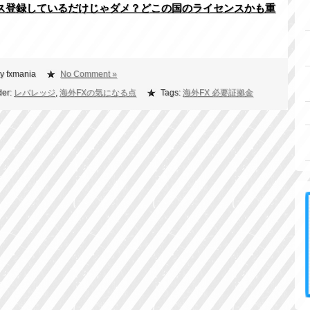
ンス登録しているだけじゃダメ？どこの国のライセンスかも重
y fxmania
No Comment »
der:
レバレッジ
,
海外FXの気になる点
Tags:
海外FX 必要証拠金