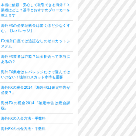
本当に信頼・安心して取引できる海外ＦＸ
業者はどこ？基準とおすすめブローカーを
教えます
海外FXの必要証拠金は驚くほど少なくす
む。【レバレッジ】
FX海外口座では追証なしのゼロカットシ
ステム
海外FX業者は詐欺？出金拒否って本当に
あるの？
海外FX業者はレバレッジだけで選んでは
いけない！強制ロスカット水準も重要
海外FXの税金2014『海外FXは確定申告が
必要？』
海外FXの税金2014『確定申告は総合課
税』
海外FXの入金方法・手数料
海外FXの出金方法・手数料