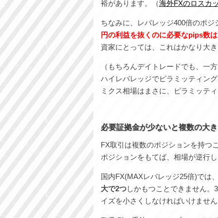
裕があります。（
海外FXのロスカ
ちなみに、レバレッジ400倍のポジ
円の利益を抜くのに必要なpips数はわ
資家にとっては、これはかなり大き
（もちろんデイトレードでも、一方
ハイレバレッジでピラミッティング
ミクス相場はまさに、ピラミッティ
必要証拠金が少ないと複数の大き
FX取引は複数のポジションを持つ
ポジションをもてば、相場が逆行し
国内FX(MAXレバレッジ25倍)で
大で2つ
しかもつことできません。
イズを小さくしなければいけません