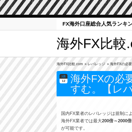
FX海外口座総合人気ランキ
海外FX比較.
海外FX比較.com
»
レバレッジ
» 海外FXの
海外FXの必
3月
12
すむ。【レ
国内FX業者のレバレッジは規制に
海外FX業者では最大
200倍～2000倍
が可能です。