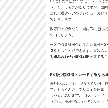
FX取引の手法の１つに「ヘッジで
う」というものがありますが、国内
訪れた通貨ペアのポジションのどち
てしまいます。
数万円の資金なら、国内FXではあ
の山でしょう。
一方で必要証拠金が少ない海外FX(M
２０
もつことができます。複数の大
を組み合わせた取引戦略
を立てるこ
FXを少額取引トレードするなら海
海外FXはレバレッジが大きい分、
す。もちろんガッツリ資金を用意し
しゃると思いますが、FXトレーダ
う方に、海外FXはもってこいと言