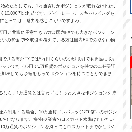
取引を始めたとしても、1万通貨しかポジションが取れなければ、
うやく10,000円の利益です。デイトレード、スキャルピングを
にとっては、魅力を感じにくいですよね。
00万円と豊富に用意できる方は国内FXでも大きなポジション
らいの資金でFX取引を考えている方は国内FXでの取引は物
用できる海外FXでは5万円くらいの少額取引でも満足に取引
バレッジでもドル円で1万通貨のポジションを持つのに必要証
率を加味しても余裕をもってポジションを持つことができま
あるなら、1万通貨とは言わずにもっと大きなポジションを持
口座を利用する場合、10万通貨（レバレッジ200倍）のポジシ
00％になります。海外FX業者のロスカット水準はだいたい
、10万通貨のポジションを持ってもロスカットまでかなり余