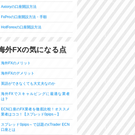
Axioryの口座開設方法
FxProの口座開設方法・手順
HotForexの口座開設方法
海外FXの気になる点
海外FXのメリット
海外FXのデメリット
英語ができなくても大丈夫なのか
海外FXでスキャルピングに最適な業者
は？
ECN口座のFX業者を徹底比較！オススメ
業者はココ！【スプレッド0pips～】
スプレッド0pips～で話題のcTrader ECN
口座とは