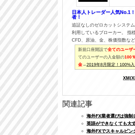
日本人トレーダー人気No.1
者！
追証なしのゼロカットシステム
利用しているブローカー。 指
CFD、原油、金、株価指数な
新規口座開設で
全てのユーザー
てのユーザーの入金額の
10
金
→
2019年8月限定！100
XM(
関連記事
海外FX業者選びは強
英語ができなくても大
海外FXでスキャルピン