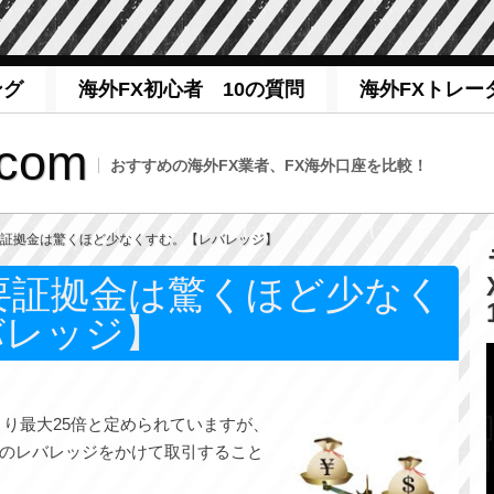
ング
海外FX初心者 10の質問
海外FXトレー
com
おすすめの海外FX業者、FX海外口座を比較！
必要証拠金は驚くほど少なくすむ。【レバレッジ】
要証拠金は驚くほど少なく
バレッジ】
より最大25倍と定められていますが、
のレバレッジをかけて取引すること