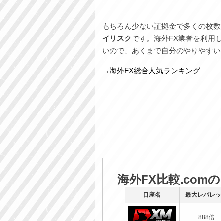
もちろん少ない証拠金で多くの枚数
イリスク
です。海外FX業者を利用
いので、あくまで自分のやりやすい
→
海外FX総合人気ランキング
海外FX比較.com
口座名
最大レバレッ
888倍