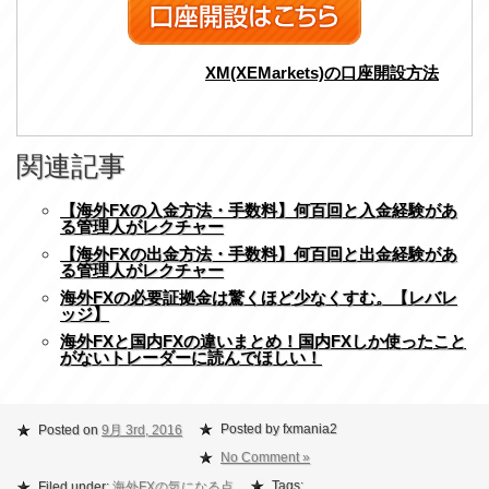
XM(XEMarkets)の口座開設方法
関連記事
【海外FXの入金方法・手数料】何百回と入金経験があ
る管理人がレクチャー
【海外FXの出金方法・手数料】何百回と出金経験があ
る管理人がレクチャー
海外FXの必要証拠金は驚くほど少なくすむ。【レバレ
ッジ】
海外FXと国内FXの違いまとめ！国内FXしか使ったこと
がないトレーダーに読んでほしい！
Posted by fxmania2
Posted on
9月 3rd, 2016
No Comment »
Tags:
Filed under:
海外FXの気になる点