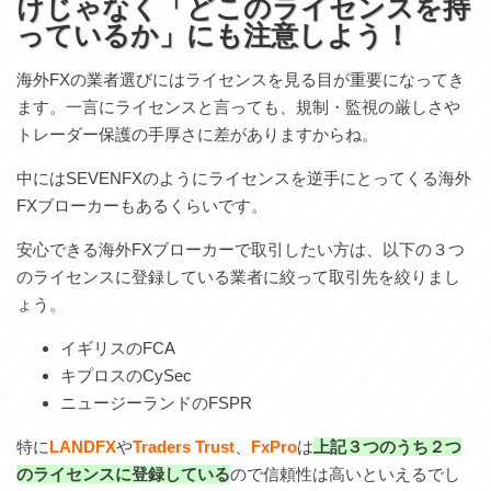
けじゃなく「どこのライセンスを持
っているか」にも注意しよう！
海外FXの業者選びにはライセンスを見る目が重要になってき
ます。一言にライセンスと言っても、規制・監視の厳しさや
トレーダー保護の手厚さに差がありますからね。
中にはSEVENFXのようにライセンスを逆手にとってくる海外
FXブローカーもあるくらいです。
安心できる海外FXブローカーで取引したい方は、以下の３つ
のライセンスに登録している業者に絞って取引先を絞りまし
ょう。
イギリスのFCA
キプロスのCySec
ニュージーランドのFSPR
特に
LANDFX
や
Traders Trust
、
FxPro
は
上記３つのうち２つ
のライセンスに登録している
ので信頼性は高いといえるでし