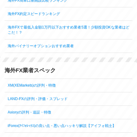
海外FX簡単口座開設比較ランキング
海外FX約定スピードランキング
海外FXで最低入金額1万円以下おすすめ業者5選！少額投資OKな業者はど
こだ！？
海外バイナリーオプションおすすめ業者
海外FX業者スペック
XM(XEMarkets)の評判・特徴
LAND-FXの評判・評価・スプレッド
Axioryの評判・追証・特徴
iForex(ｱｲﾌｫﾚｯｸｽ)の良い点・悪い点ハッキリ解説【アイフォ戦士】