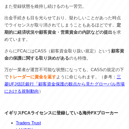
また登録状態を維持し続けるのも一苦労。
出金手続きも目を光らせており、疑わしいことがあった時点
でライセンスが取り消されてしまうこともあるほどです。
定
期的に経済状況や顧客資金・営業資金の内訳などの提出
を求
めています。
さらにFCAにはCASS（顧客資金取り扱い規定）という
顧客資
金の保護に関する取り決めがある
のも特徴。
万が一業者が運営不可能な状態になっても、CASSの規定の下
で
トレーダーに資金を返す
ように命じられます。（参考：
三
菱UFJ信託銀行「顧客資金保護の観点から見たグローバル市場
における規制動向
）
イギリスFCAライセンスに登録している海外FXブローカー
Traders Trust