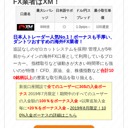
FX業者はXM！
最大レバレ
日本語サポ
ドル/円ス
最小取引単
口座名
ッジ
ート
プレッド
価
888倍
◎
1.0pips～
100通貨
日本人トレーダー人気No.1！ボーナスも手厚い、
ダントツおすすめの海外FX業者！
追証なしのゼロカットシステムを採用! 管理人が5年
前からメインの海外FX口座として利用しているブロ
ーカー。 指標取引など値動きが大きい時間帯にも強
いのが特徴！ CFD、原油、金、株価指数など
合計10
0銘柄以上
の豊富な取引商品を取り揃える。
新規口座開設で
全てのユーザーに30$の入金ボー
ナス
2019年7月限定！期間中のすべてのユーザー
の入金額の
100％をボーナス入金
+以降追加入金
毎に
+20％をボーナス入金
→
2019年8月限定！10
0%入金ボーナスの詳細はこちら