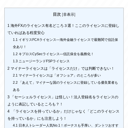
目次
[
非表示
]
1
海外FXのライセンス有名どころ３選！ここのライセンスに登録し
ていればある程度安心
1.1
イギリスFCAライセンス―海外金融ライセンスで最難関で信託保
全あり！
1.2
キプロスCySecライセンス―信託保全を義務化！
1.3
ニュージーランドFSPライセンス
2
マイナーライセンスは「ライセンスだけ」では判断できない！
2.1
マイナーライセンスは「オフショア」のところが多い
2.2
「あえて」マイナーな国のライセンスに登録している優良業者も
ある
3
「セーシェルライセンス」は怪しい！法人登録名をライセンスの
ように表記しているところも？！
4
「ライセンスを持っているか」だけじゃなく「どこのライセンス
を持っているか」にも注意しよう！
4.1
日本人トレーダー人気No.1！ボーナスも手厚い、ダントツおすす