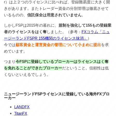
r）は上２つのライセンスに比べれば、登録難易度に大きく開
きがあります。またトレーダー資金の分別管理は徹底させて
いるものの、
信託保全は用意されていません
。
しかしFSPは2015年の暮れに、
規制を強化して155もの登録業
者のライセンスをはく奪
しました。（参考：
FXコラム「ニュ
ージーランドFSPR 155機関のライセンス抹消」
）
今では
顧客資金と運営資金の管理について小まめに提出
を求
めています。
つまり
今FSPに登録しているブローカーはライセンスはく奪
を免れることができたブローカー
だということ。信頼性は低
くないといえるでしょう。
ニュージーランドFSPライセンスに登録している海外FXブロ
ーカー
LANDFX
TitanFX