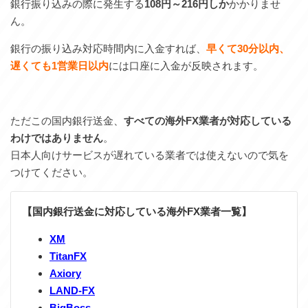
銀行振り込みの際に発生する
108円～216円しか
かかりませ
ん。
銀行の振り込み対応時間内に入金すれば、
早くて30分以内、
遅くても1営業日以内
には口座に入金が反映されます。
ただこの国内銀行送金、
すべての海外FX業者が対応している
わけではありません
。
日本人向けサービスが遅れている業者では使えないので気を
つけてください。
【国内銀行送金に対応している海外FX業者一覧】
XM
TitanFX
Axiory
LAND-FX
BigBoss