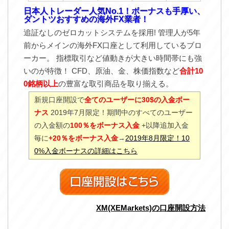
日本人トレーダー人気No.1！ボーナスも手厚い、
ダントツおすすめの海外FX業者！
追証なしのゼロカットシステムを採用! 管理人が5年
前からメインの海外FX口座として利用しているブロ
ーカー。 指標取引など値動きが大きい時間帯にも強
いのが特徴！ CFD、原油、金、株価指数など
合計10
0銘柄以上
の豊富な取引商品を取り揃える。
新規口座開設で
全てのユーザーに30$の入金ボー
ナス
2019年7月限定！期間中のすべてのユーザー
の入金額の
100％をボーナス入金
+以降追加入金
毎に
+20％をボーナス入金
→
2019年8月限定！10
0%入金ボーナスの詳細はこちら
XM(XEMarkets)の口座開設方法