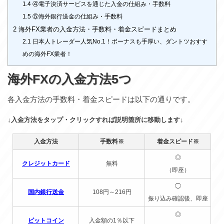
1.4
④電子決済サービスを通じた入金の仕組み・手数料
1.5
⑤海外銀行送金の仕組み・手数料
2
海外FX業者の入金方法・手数料・着金スピードまとめ
2.1
日本人トレーダー人気No.1！ボーナスも手厚い、ダントツおすす
めの海外FX業者！
海外FXの入金方法5つ
各入金方法の手数料・着金スピードは以下の通りです。
↓入金方法をタップ・クリックすれば説明箇所に移動します↓
入金方法
手数料※
着金スピード※
◎
クレジットカード
無料
（即座）
◯
国内銀行送金
108円～216円
振り込み確認後、即座
◎
ビットコイン
入金額の1％以下