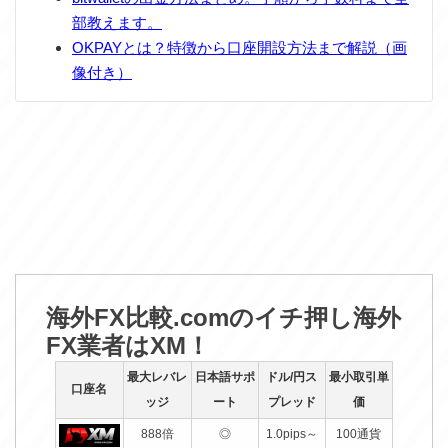
部教えます。
OKPAYとは？特徴から口座開設方法まで解説（画
像付き）
海外FX比較.comのイチ押し海外
FX業者はXM！
最大レバレ
日本語サポ
ドル/円ス
最小取引単
口座名
ッジ
ート
プレッド
価
888倍
◎
1.0pips～
100通貨