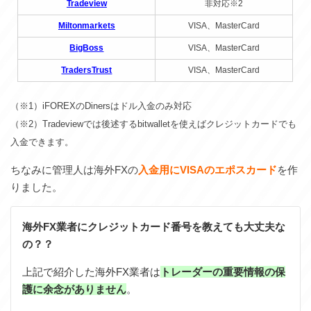
Tradeview
非対応※2
Miltonmarkets
VISA、MasterCard
BigBoss
VISA、MasterCard
TradersTrust
VISA、MasterCard
（※1）iFOREXのDinersはドル入金のみ対応
（※2）Tradeviewでは後述するbitwalletを使えばクレジットカードでも
入金できます。
ちなみに管理人は海外FXの
入金用にVISAのエポスカード
を作
りました。
海外FX業者にクレジットカード番号を教えても大丈夫な
の？？
上記で紹介した海外FX業者は
トレーダーの重要情報の保
護に余念がありません
。