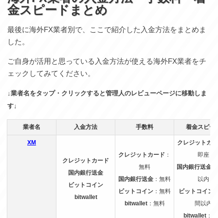
金スピードまとめ
最後に海外FX業者別で、ここで紹介した入金方法をまとめま
した。
ご自身が活用と思っている入金方法が使える海外FX業者をチ
ェックしてみてください。
↓業者名をタップ・クリックすると管理人のレビューページに移動しま
す↓
業者名
入金方法
手数料
着金スピー
XM
クレジットカー
クレジットカード
：
即座
クレジットカード
無料
国内銀行送金
：
国内銀行送金
国内銀行送金
：無料
以内
ビットコイン
ビットコイン
：無料
ビットコイン
bitwallet
bitwallet
：無料
間以内
bitwallet
：即