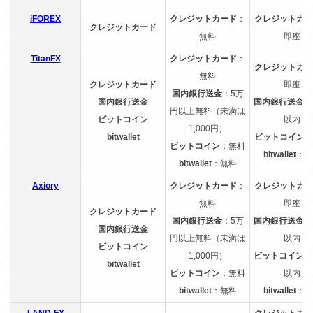
iFOREX
クレジットカード
：
クレジットカー
クレジットカード
無料
即座
TitanFX
クレジットカード
：
クレジットカー
無料
クレジットカード
即座
国内銀行送金
：5万
国内銀行送金
国内銀行送金
：
円以上無料（未満は
ビットコイン
以内
1,000円）
bitwallet
ビットコイン
：
ビットコイン
：無料
bitwallet
：即
bitwallet
：無料
Axiory
クレジットカード
：
クレジットカー
無料
即座
クレジットカード
国内銀行送金
：5万
国内銀行送金
：
国内銀行送金
円以上無料（未満は
以内
ビットコイン
1,000円）
ビットコイン
：
bitwallet
ビットコイン
：無料
以内
bitwallet
：無料
bitwallet
：即