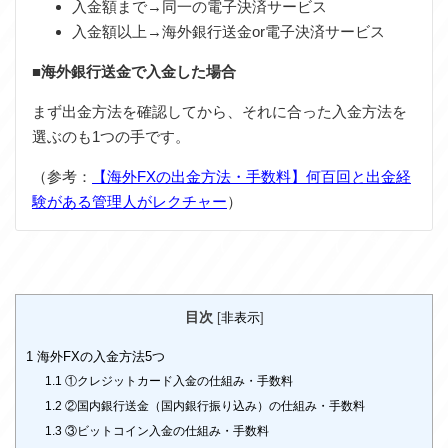
入金額まで→同一の電子決済サービス
入金額以上→海外銀行送金or電子決済サービス
■海外銀行送金で入金した場合
まず出金方法を確認してから、それに合った入金方法を
選ぶのも1つの手です。
（参考：
【海外FXの出金方法・手数料】何百回と出金経
験がある管理人がレクチャー
）
目次
[
非表示
]
1
海外FXの入金方法5つ
1.1
①クレジットカード入金の仕組み・手数料
1.2
②国内銀行送金（国内銀行振り込み）の仕組み・手数料
1.3
③ビットコイン入金の仕組み・手数料