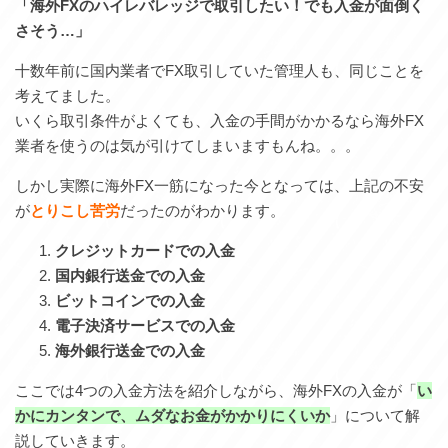
「海外FXのハイレバレッジで取引したい！でも入金が面倒く
さそう…」
十数年前に国内業者でFX取引していた管理人も、同じことを
考えてました。
いくら取引条件がよくても、入金の手間がかかるなら海外FX
業者を使うのは気が引けてしまいますもんね。。。
しかし実際に海外FX一筋になった今となっては、上記の不安
が
とりこし苦労
だったのがわかります。
クレジットカードでの入金
国内銀行送金での入金
ビットコインでの入金
電子決済サービスでの入金
海外銀行送金での入金
ここでは4つの入金方法を紹介しながら、海外FXの入金が「
い
かにカンタンで、ムダなお金がかかりにくいか
」について解
説していきます。