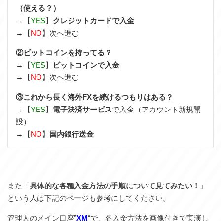
（使える？）
→【
YES
】
クレジットカードで入金
→【
NO
】次へ進む
②ビットコインを持ってる？
→【
YES
】
ビットコインで入金
→【
NO
】次へ進む
③これから長く海外FXを続けるつもりはある？
→【
YES
】
電子決済サービス
で入金（アカウント新規開
設）
→【
NO
】
国内銀行送金
また「
具体的な各種入金方法の手順について見てみたい！
」
という人は下記のページも参考にしてください。
管理人のメイン口座”
XM
“で、各入金方法を画像付きで実演し