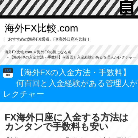
海外FX比較.com
おすすめの海外FX業者、FX海外口座を比較！
海外FX比較.com
»
海外FXの気になる点
» 【海外FXの入金方法・手数料】何百回と入金経験がある管理人がレクチャー
【海外FXの入金方法・手数料】
12月
03
何百回と入金経験がある管理人が
レクチャー
FX海外口座に入金する方法は
カンタンで手数料も安い