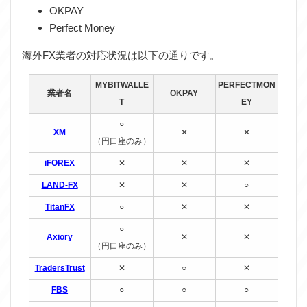
OKPAY
Perfect Money
海外FX業者の対応状況は以下の通りです。
MYBITWALLE
PERFECTMON
業者名
OKPAY
T
EY
○
XM
✕
✕
（円口座のみ）
iFOREX
✕
✕
✕
LAND-FX
✕
✕
○
TitanFX
○
✕
✕
○
Axiory
✕
✕
（円口座のみ）
TradersTrust
✕
○
✕
FBS
○
○
○