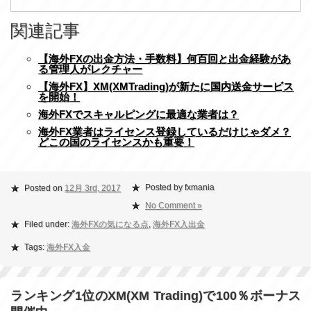
関連記事
【海外FXの出金方法・手数料】何百回と出金経験があ
る管理人がレクチャー
【海外FX】XM(XMTrading)が新たに国内送金サービス
を開始！
海外FXでスキャルピングに最適な業者は？
海外FX業者はライセンス登録しているだけじゃダメ？
どこの国のライセンスかも重要！
Posted by fxmania
Posted on
12月 3rd, 2017
No Comment »
Filed under:
海外FXの気になる点
,
海外FX入出金
Tags:
海外FX入金
ランキング1位のXM(XM Trading)で100％ボーナス