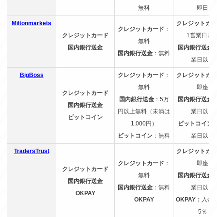
無料
即日
Miltonmarkets
クレジットカー
クレジットカード
：
クレジットカード
1営業日以
無料
国内銀行送金
国内銀行送金
国内銀行送金
：無料
業日以内
BigBoss
クレジットカード
：
クレジットカー
無料
即座
クレジットカード
国内銀行送金
：5万
国内銀行送金
国内銀行送金
円以上無料（未満は
業日以内
ビットコイン
1,000円）
ビットコイン
ビットコイン
：無料
業日以内
TradersTrust
クレジットカー
クレジットカード
：
即座
クレジットカード
無料
国内銀行送金
国内銀行送金
国内銀行送金
：無料
業日以内
OKPAY
OKPAY
OKPAY：
入金額
5％