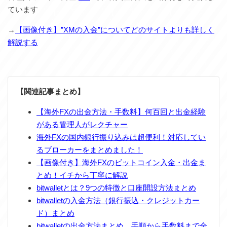
ています
→
【画像付き】”XMの入金”についてどのサイトよりも詳しく
解説する
【関連記事まとめ】
【海外FXの出金方法・手数料】何百回と出金経験
がある管理人がレクチャー
海外FXの国内銀行振り込みは超便利！対応してい
るブローカーをまとめました！
【画像付き】海外FXのビットコイン入金・出金ま
とめ！イチから丁寧に解説
bitwalletとは？9つの特徴と口座開設方法まとめ
bitwalletの入金方法（銀行振込・クレジットカー
ド）まとめ
bitwalletの出金方法まとめ。手順から手数料まで全