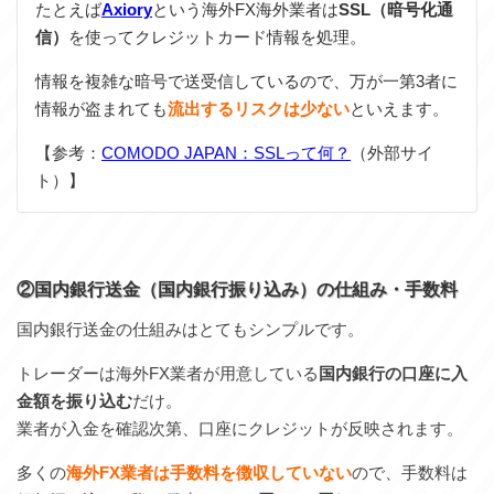
たとえば
Axiory
という海外FX海外業者は
SSL（暗号化通
信）
を使ってクレジットカード情報を処理。
情報を複雑な暗号で送受信しているので、万が一第3者に
情報が盗まれても
流出するリスクは少ない
といえます。
【参考：
COMODO JAPAN：SSLって何？
（外部サイ
ト）】
②国内銀行送金（国内銀行振り込み）の仕組み・手数料
国内銀行送金の仕組みはとてもシンプルです。
トレーダーは海外FX業者が用意している
国内銀行の口座に入
金額を振り込む
だけ。
業者が入金を確認次第、口座にクレジットが反映されます。
多くの
海外FX業者は手数料を徴収していない
ので、手数料は