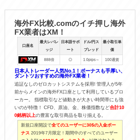
海外FX比較.comのイチ押し海外
FX業者はXM！
最大レバレ
日本語サポ
ドル/円ス
最小取引単
口座名
ッジ
ート
プレッド
価
888倍
◎
1.0pips～
100通貨
日本人トレーダー人気No.1！ボーナスも手厚い、
ダントツおすすめの海外FX業者！
追証なしのゼロカットシステムを採用! 管理人が5年
前からメインの海外FX口座として利用しているブロ
ーカー。 指標取引など値動きが大きい時間帯にも強
いのが特徴！ CFD、原油、金、株価指数など
合計10
0銘柄以上
の豊富な取引商品を取り揃える。
新規口座開設で
全てのユーザーに30$の入金ボー
ナス
2019年7月限定！期間中のすべてのユーザー