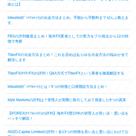
由とは】
bitwallet(ﾋﾞｯﾄｳｫﾚｯﾄ)の出金方法まとめ。手順から手数料までぜんぶ教えま
す。
FBSの評判徹底まとめ！海外FX業者としての実力をプロ視点から12の特
徴で考察
TitanFXの出金方法まとめ！これを読めばあらゆる出金方法の悩みが全て
解決します
TitanFX(ﾀｲﾀﾝFX)の評判！Q&A方式でTitanFXという業者を徹底解説する
bitwallet(ﾋﾞｯﾄｳｫﾚｯﾄ)とは！9つの特徴と口座開設方法まとめ！
Myfx Marketsの評判は？管理人が実際に取引してみて発覚した8つの真実
【iFOREX(ｱｲﾌｫﾚｯｸｽ)の評判】海外FX歴10年の管理人が良い点・悪い点を
ハッキリ解説！
ANZO Capital Limitedの評判！全13つの特徴を良い点と悪い点にわけて公