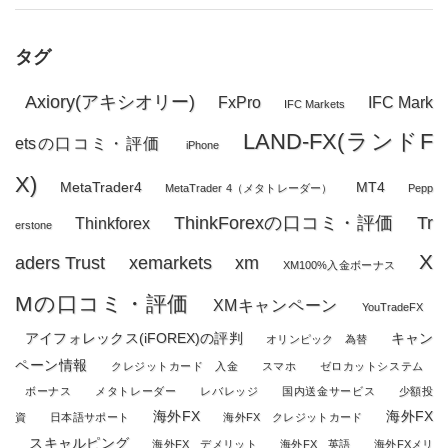
タグ
Axiory(アキシオリー)
FxPro
IFC Mark
IFC Markets
LAND-FX(ランドF
etsの口コミ・評価
iPhone
X)
MetaTrader4
MT4
MetaTrader 4（メタトレーダー）
Pepp
ThinkForexの口コミ・評価
Tr
Thinkforex
erstone
X
aders Trust
xemarkets
xm
XM100%入金ボーナス
Mの口コミ・評価
XMキャンペーン
YouTradeFX
アイフォレックス(iFOREX)の評判
キャン
オリンピック 為替
ペーン情報
クレジットカード 入金
スマホ
ゼロカットシステム
ボーナス
メタトレーダー
レバレッジ
国内送金サービス
少額投
海外FX
海外FX
資
日本語サポート
海外FX クレジットカード
スキャルピング
海外FX デメリット
海外FX 英語
海外FXメリ