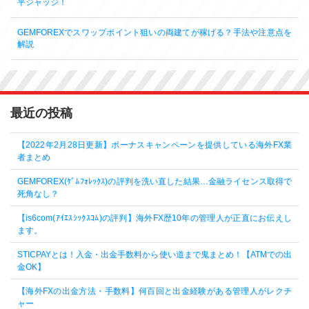
平ジャッジ！
GEMFOREXでスワップポイント狙いの両建てが稼げる？手法や注意点を
解説
最近の投稿
【2022年2月28日更新】ボーナスキャンペーンを提供している海外FX業
者まとめ
GEMFOREX(ｹﾞﾑﾌｫﾚｯｸｽ)の評判を洗い直した結果…金融ライセンス取得で
死角なし？
【is6com(ｱｲｴｽｼｯｸｽｺﾑ)の評判】海外FX歴10年の管理人が正直にお伝えし
ます。
STICPAYとは！入金・出金手数料から使い道まで鬼まとめ！【ATMでの出
金OK】
【海外FXの出金方法・手数料】何百回と出金経験がある管理人がレクチ
ャー