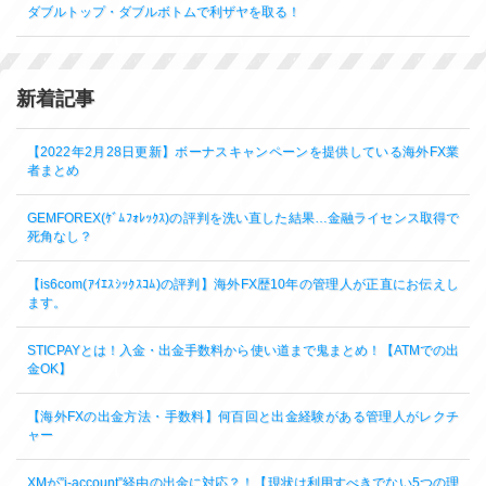
ダブルトップ・ダブルボトムで利ザヤを取る！
新着記事
【2022年2月28日更新】ボーナスキャンペーンを提供している海外FX業
者まとめ
GEMFOREX(ｹﾞﾑﾌｫﾚｯｸｽ)の評判を洗い直した結果…金融ライセンス取得で
死角なし？
【is6com(ｱｲｴｽｼｯｸｽｺﾑ)の評判】海外FX歴10年の管理人が正直にお伝えし
ます。
STICPAYとは！入金・出金手数料から使い道まで鬼まとめ！【ATMでの出
金OK】
【海外FXの出金方法・手数料】何百回と出金経験がある管理人がレクチ
ャー
XMが”i-account”経由の出金に対応？！【現状は利用すべきでない5つの理