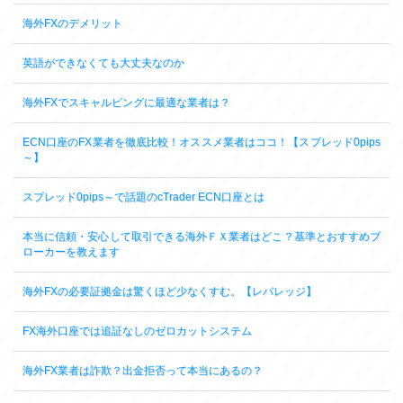
海外FXのデメリット
英語ができなくても大丈夫なのか
海外FXでスキャルピングに最適な業者は？
ECN口座のFX業者を徹底比較！オススメ業者はココ！【スプレッド0pips
～】
スプレッド0pips～で話題のcTrader ECN口座とは
本当に信頼・安心して取引できる海外ＦＸ業者はどこ？基準とおすすめブ
ローカーを教えます
海外FXの必要証拠金は驚くほど少なくすむ。【レバレッジ】
FX海外口座では追証なしのゼロカットシステム
海外FX業者は詐欺？出金拒否って本当にあるの？