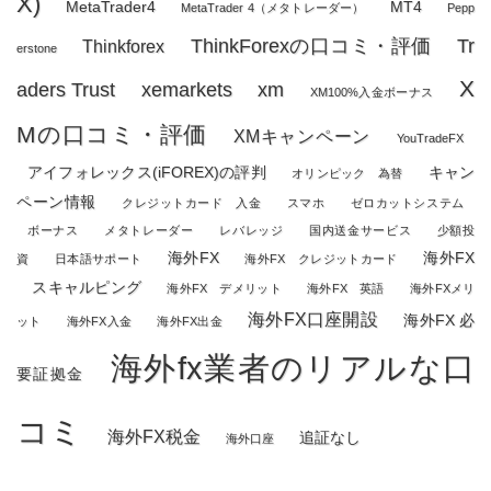
X)
MetaTrader4
MT4
MetaTrader 4（メタトレーダー）
Pepp
ThinkForexの口コミ・評価
Tr
Thinkforex
erstone
X
aders Trust
xemarkets
xm
XM100%入金ボーナス
Mの口コミ・評価
XMキャンペーン
YouTradeFX
アイフォレックス(iFOREX)の評判
キャン
オリンピック 為替
ペーン情報
クレジットカード 入金
スマホ
ゼロカットシステム
ボーナス
メタトレーダー
レバレッジ
国内送金サービス
少額投
海外FX
海外FX
資
日本語サポート
海外FX クレジットカード
スキャルピング
海外FX デメリット
海外FX 英語
海外FXメリ
海外FX口座開設
海外FX 必
ット
海外FX入金
海外FX出金
海外fx業者のリアルな口
要証拠金
コミ
海外FX税金
追証なし
海外口座