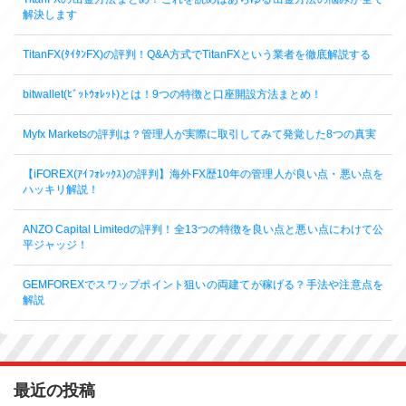
解決します
TitanFX(ﾀｲﾀﾝFX)の評判！Q&A方式でTitanFXという業者を徹底解説する
bitwallet(ﾋﾞｯﾄｳｫﾚｯﾄ)とは！9つの特徴と口座開設方法まとめ！
Myfx Marketsの評判は？管理人が実際に取引してみて発覚した8つの真実
【iFOREX(ｱｲﾌｫﾚｯｸｽ)の評判】海外FX歴10年の管理人が良い点・悪い点を
ハッキリ解説！
ANZO Capital Limitedの評判！全13つの特徴を良い点と悪い点にわけて公
平ジャッジ！
GEMFOREXでスワップポイント狙いの両建てが稼げる？手法や注意点を
解説
最近の投稿