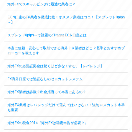
海外FXでスキャルピングに最適な業者は？
ECN口座のFX業者を徹底比較！オススメ業者はココ！【スプレッド0pips
～】
スプレッド0pips～で話題のcTrader ECN口座とは
本当に信頼・安心して取引できる海外ＦＸ業者はどこ？基準とおすすめブ
ローカーを教えます
海外FXの必要証拠金は驚くほど少なくすむ。【レバレッジ】
FX海外口座では追証なしのゼロカットシステム
海外FX業者は詐欺？出金拒否って本当にあるの？
海外FX業者はレバレッジだけで選んではいけない！強制ロスカット水準
も重要
海外FXの税金2014『海外FXは確定申告が必要？』