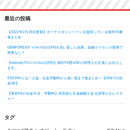
最近の投稿
【2022年2月28日更新】ボーナスキャンペーンを提供している海外FX業
者まとめ
GEMFOREX(ｹﾞﾑﾌｫﾚｯｸｽ)の評判を洗い直した結果…金融ライセンス取得で
死角なし？
【is6com(ｱｲｴｽｼｯｸｽｺﾑ)の評判】海外FX歴10年の管理人が正直にお伝えし
ます。
STICPAYとは！入金・出金手数料から使い道まで鬼まとめ！【ATMでの出
金OK】
【海外FXの出金方法・手数料】何百回と出金経験がある管理人がレクチ
ャー
タグ