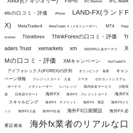
Axiory(アキシオリー)
FxPro
IFC Mark
IFC Markets
LAND-FX(ランドF
etsの口コミ・評価
iPhone
X)
MetaTrader4
MT4
MetaTrader 4（メタトレーダー）
Pepp
ThinkForexの口コミ・評価
Tr
Thinkforex
erstone
X
aders Trust
xemarkets
xm
XM100%入金ボーナス
Mの口コミ・評価
XMキャンペーン
YouTradeFX
アイフォレックス(iFOREX)の評判
キャン
オリンピック 為替
ペーン情報
クレジットカード 入金
スマホ
ゼロカットシステム
ボーナス
メタトレーダー
レバレッジ
国内送金サービス
少額投
海外FX
海外FX
資
日本語サポート
海外FX クレジットカード
スキャルピング
海外FX デメリット
海外FX 英語
海外FXメリ
海外FX口座開設
海外FX 必
ット
海外FX入金
海外FX出金
海外fx業者のリアルな口
要証拠金