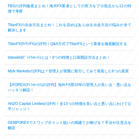
FBSの評判徹底まとめ！海外FX業者としての実力をプロ視点から12の特
徴で考察
TitanFXの出金方法まとめ！これを読めばあらゆる出金方法の悩みが全て
解決します
TitanFX(ﾀｲﾀﾝFX)の評判！Q&A方式でTitanFXという業者を徹底解説する
bitwallet(ﾋﾞｯﾄｳｫﾚｯﾄ)とは！9つの特徴と口座開設方法まとめ！
Myfx Marketsの評判は？管理人が実際に取引してみて発覚した8つの真実
【iFOREX(ｱｲﾌｫﾚｯｸｽ)の評判】海外FX歴10年の管理人が良い点・悪い点を
ハッキリ解説！
ANZO Capital Limitedの評判！全13つの特徴を良い点と悪い点にわけて公
平ジャッジ！
GEMFOREXでスワップポイント狙いの両建てが稼げる？手法や注意点を
解説