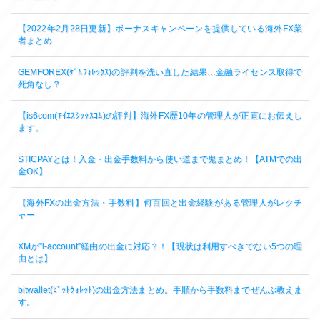
【2022年2月28日更新】ボーナスキャンペーンを提供している海外FX業
者まとめ
GEMFOREX(ｹﾞﾑﾌｫﾚｯｸｽ)の評判を洗い直した結果…金融ライセンス取得で
死角なし？
【is6com(ｱｲｴｽｼｯｸｽｺﾑ)の評判】海外FX歴10年の管理人が正直にお伝えし
ます。
STICPAYとは！入金・出金手数料から使い道まで鬼まとめ！【ATMでの出
金OK】
【海外FXの出金方法・手数料】何百回と出金経験がある管理人がレクチ
ャー
XMが”i-account”経由の出金に対応？！【現状は利用すべきでない5つの理
由とは】
bitwallet(ﾋﾞｯﾄｳｫﾚｯﾄ)の出金方法まとめ。手順から手数料までぜんぶ教えま
す。