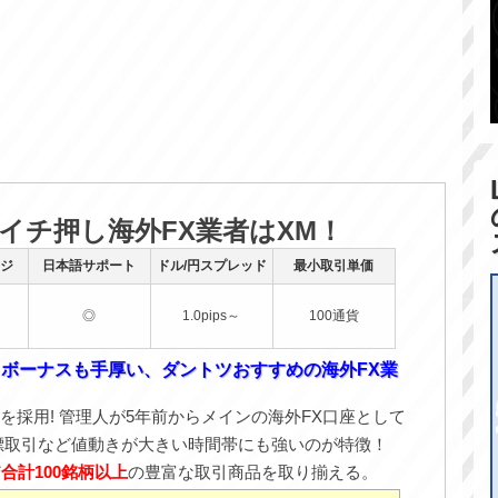
のイチ押し海外FX業者はXM！
ジ
日本語サポート
ドル/円スプレッド
最小取引単価
◎
1.0pips～
100通貨
！ボーナスも手厚い、ダントツおすすめの海外FX業
を採用! 管理人が5年前からメインの海外FX口座として
標取引など値動きが大きい時間帯にも強いのが特徴！
ど
合計100銘柄以上
の豊富な取引商品を取り揃える。