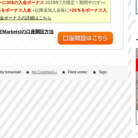
に30$の入金ボーナス
2019年7月限定！期間中のすべ
0％をボーナス入金
+以降追加入金毎に
+20％をボーナス入
%入金ボーナスの詳細はこちら
XEMarkets)の口座開設方法
by fxmaniakt
No Comment »
Filed under:
Tags: