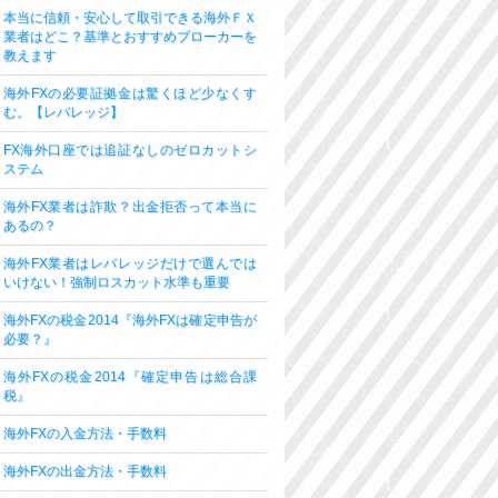
本当に信頼・安心して取引できる海外ＦＸ
業者はどこ？基準とおすすめブローカーを
教えます
海外FXの必要証拠金は驚くほど少なくす
む。【レバレッジ】
FX海外口座では追証なしのゼロカットシ
ステム
海外FX業者は詐欺？出金拒否って本当に
あるの？
海外FX業者はレバレッジだけで選んでは
いけない！強制ロスカット水準も重要
海外FXの税金2014『海外FXは確定申告が
必要？』
海外FXの税金2014『確定申告は総合課
税』
海外FXの入金方法・手数料
海外FXの出金方法・手数料