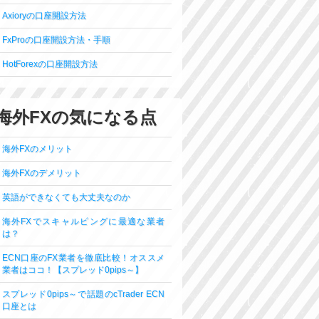
Axioryの口座開設方法
FxProの口座開設方法・手順
HotForexの口座開設方法
海外FXの気になる点
海外FXのメリット
海外FXのデメリット
英語ができなくても大丈夫なのか
海外FXでスキャルピングに最適な業者
は？
ECN口座のFX業者を徹底比較！オススメ
業者はココ！【スプレッド0pips～】
スプレッド0pips～で話題のcTrader ECN
口座とは