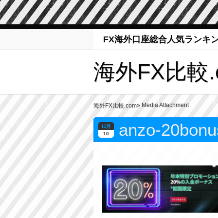
FX海外口座総合人気ランキ
海外FX比較.
» Media Attachment
海外FX比較.com
anzo-20bonu
12月
10