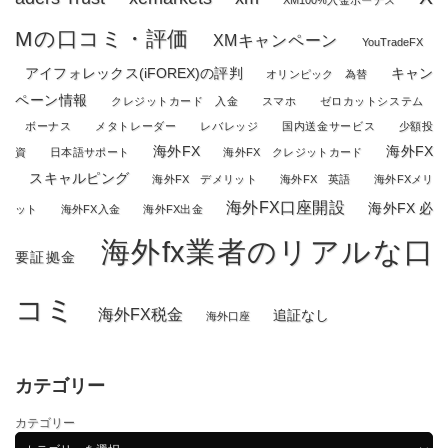
Mの口コミ・評価
XMキャンペーン
YouTradeFX
アイフォレックス(iFOREX)の評判
キャン
オリンピック 為替
ペーン情報
クレジットカード 入金
スマホ
ゼロカットシステム
ボーナス
メタトレーダー
レバレッジ
国内送金サービス
少額投
海外FX
海外FX
資
日本語サポート
海外FX クレジットカード
スキャルピング
海外FX デメリット
海外FX 英語
海外FXメリ
海外FX口座開設
海外FX 必
ット
海外FX入金
海外FX出金
海外fx業者のリアルな口
要証拠金
コミ
海外FX税金
追証なし
海外口座
カテゴリー
カテゴリー