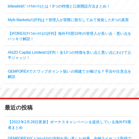
bitwallet(ﾋﾞｯﾄｳｫﾚｯﾄ)とは！9つの特徴と口座開設方法まとめ！
Myfx Marketsの評判は？管理人が実際に取引してみて発覚した8つの真実
【iFOREX(ｱｲﾌｫﾚｯｸｽ)の評判】海外FX歴10年の管理人が良い点・悪い点を
ハッキリ解説！
ANZO Capital Limitedの評判！全13つの特徴を良い点と悪い点にわけて公
平ジャッジ！
GEMFOREXでスワップポイント狙いの両建てが稼げる？手法や注意点を
解説
最近の投稿
【2022年2月28日更新】ボーナスキャンペーンを提供している海外FX業
者まとめ
GEMFOREX(ｹﾞﾑﾌｫﾚｯｸｽ)の評判を洗い直した結果…金融ライセンス取得で