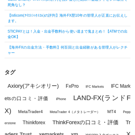
死角なし？
【is6com(ｱｲｴｽｼｯｸｽｺﾑ)の評判】海外FX歴10年の管理人が正直にお伝えし
ます。
STICPAYとは！入金・出金手数料から使い道まで鬼まとめ！【ATMでの出
金OK】
【海外FXの出金方法・手数料】何百回と出金経験がある管理人がレクチ
ャー
タグ
Axiory(アキシオリー)
FxPro
IFC Mark
IFC Markets
LAND-FX(ランドF
etsの口コミ・評価
iPhone
X)
MetaTrader4
MT4
MetaTrader 4（メタトレーダー）
Pepp
ThinkForexの口コミ・評価
Tr
Thinkforex
erstone
X
aders Trust
xemarkets
xm
XM100%入金ボーナス