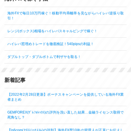
海外FXで毎日10万円稼ぐ！移動平均乖離率を見ながらハイレバ逆張り取
引！
レンジ(ボックス)相場をハイレバスキャルピングで稼ぐ！
ハイレバ窓埋めトレードを徹底検証！540pipsの利益！
ダブルトップ・ダブルボトムで利ザヤを取る！
新着記事
【2022年2月28日更新】ボーナスキャンペーンを提供している海外FX業
者まとめ
GEMFOREX(ｹﾞﾑﾌｫﾚｯｸｽ)の評判を洗い直した結果…金融ライセンス取得で
死角なし？
【is6com(ｱｲｴｽｼｯｸｽｺﾑ)の評判】海外FX歴10年の管理人が正直にお伝えし