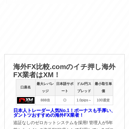
海外FX比較.comのイチ押し海外
FX業者はXM！
最大レバレ
日本語サポ
ドル/円ス
最小取引単
口座名
ッジ
ート
プレッド
価
888倍
◎
1.0pips～
100通貨
日本人トレーダー人気No.1！ボーナスも手厚い、
ダントツおすすめの海外FX業者！
追証なしのゼロカットシステムを採用! 管理人が5年