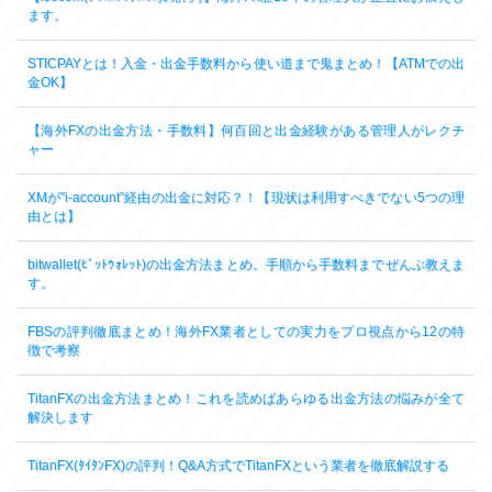
ます。
STICPAYとは！入金・出金手数料から使い道まで鬼まとめ！【ATMでの出
金OK】
【海外FXの出金方法・手数料】何百回と出金経験がある管理人がレクチ
ャー
XMが”i-account”経由の出金に対応？！【現状は利用すべきでない5つの理
由とは】
bitwallet(ﾋﾞｯﾄｳｫﾚｯﾄ)の出金方法まとめ。手順から手数料までぜんぶ教えま
す。
FBSの評判徹底まとめ！海外FX業者としての実力をプロ視点から12の特
徴で考察
TitanFXの出金方法まとめ！これを読めばあらゆる出金方法の悩みが全て
解決します
TitanFX(ﾀｲﾀﾝFX)の評判！Q&A方式でTitanFXという業者を徹底解説する