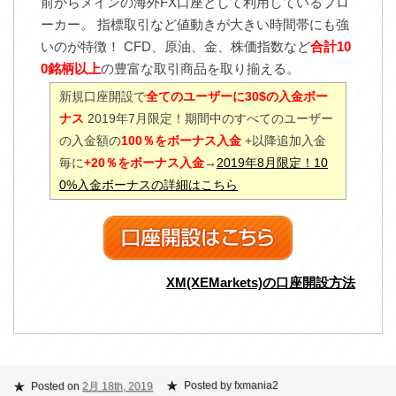
前からメインの海外FX口座として利用しているブロ
ーカー。 指標取引など値動きが大きい時間帯にも強
いのが特徴！ CFD、原油、金、株価指数など
合計10
0銘柄以上
の豊富な取引商品を取り揃える。
新規口座開設で
全てのユーザーに30$の入金ボー
ナス
2019年7月限定！期間中のすべてのユーザー
の入金額の
100％をボーナス入金
+以降追加入金
毎に
+20％をボーナス入金
→
2019年8月限定！10
0%入金ボーナスの詳細はこちら
XM(XEMarkets)の口座開設方法
Posted by fxmania2
Posted on
2月 18th, 2019