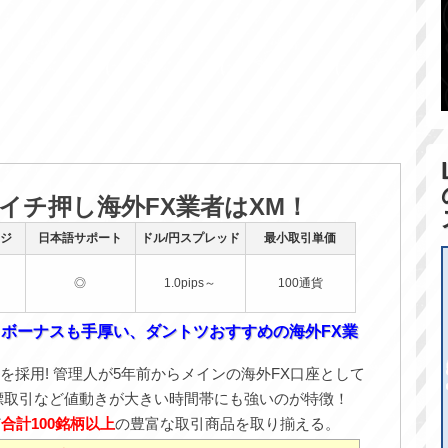
のイチ押し海外FX業者はXM！
ジ
日本語サポート
ドル/円スプレッド
最小取引単価
◎
1.0pips～
100通貨
！ボーナスも手厚い、ダントツおすすめの海外FX業
を採用! 管理人が5年前からメインの海外FX口座として
標取引など値動きが大きい時間帯にも強いのが特徴！
ど
合計100銘柄以上
の豊富な取引商品を取り揃える。