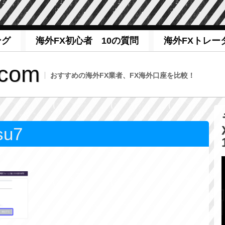
ング
海外FX初心者 10の質問
海外FXトレー
com
おすすめの海外FX業者、FX海外口座を比較！
su7