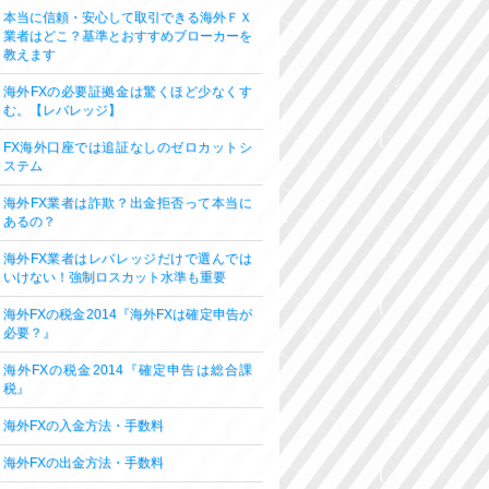
本当に信頼・安心して取引できる海外ＦＸ
業者はどこ？基準とおすすめブローカーを
教えます
海外FXの必要証拠金は驚くほど少なくす
む。【レバレッジ】
FX海外口座では追証なしのゼロカットシ
ステム
海外FX業者は詐欺？出金拒否って本当に
あるの？
海外FX業者はレバレッジだけで選んでは
いけない！強制ロスカット水準も重要
海外FXの税金2014『海外FXは確定申告が
必要？』
海外FXの税金2014『確定申告は総合課
税』
海外FXの入金方法・手数料
海外FXの出金方法・手数料