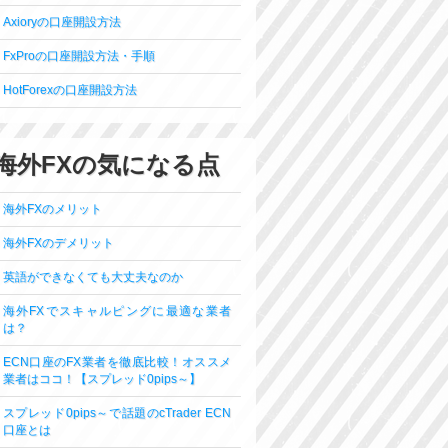
Axioryの口座開設方法
FxProの口座開設方法・手順
HotForexの口座開設方法
海外FXの気になる点
海外FXのメリット
海外FXのデメリット
英語ができなくても大丈夫なのか
海外FXでスキャルピングに最適な業者
は？
ECN口座のFX業者を徹底比較！オススメ
業者はココ！【スプレッド0pips～】
スプレッド0pips～で話題のcTrader ECN
口座とは