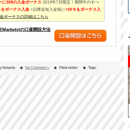
に30$の入金ボーナス
2019年7月限定！期間中のすべ
0％をボーナス入金
+以降追加入金毎に
+20％をボーナス入
%入金ボーナスの詳細はこちら
XEMarkets)の口座開設方法
y fxmania
No Comment »
Filed under:
Tags: