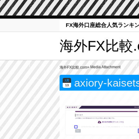
FX海外口座総合人気ランキ
海外FX比較.
» Media Attachment
海外FX比較.com
axiory-kaiset
3月
13