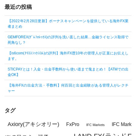
最近の投稿
【2022年2月28日更新】ボーナスキャンペーンを提供している海外FX業
者まとめ
GEMFOREX(ｹﾞﾑﾌｫﾚｯｸｽ)の評判を洗い直した結果…金融ライセンス取得で
死角なし？
【is6com(ｱｲｴｽｼｯｸｽｺﾑ)の評判】海外FX歴10年の管理人が正直にお伝えし
ます。
STICPAYとは！入金・出金手数料から使い道まで鬼まとめ！【ATMでの出
金OK】
【海外FXの出金方法・手数料】何百回と出金経験がある管理人がレクチ
ャー
タグ
Axiory(アキシオリー)
FxPro
IFC Mark
IFC Markets