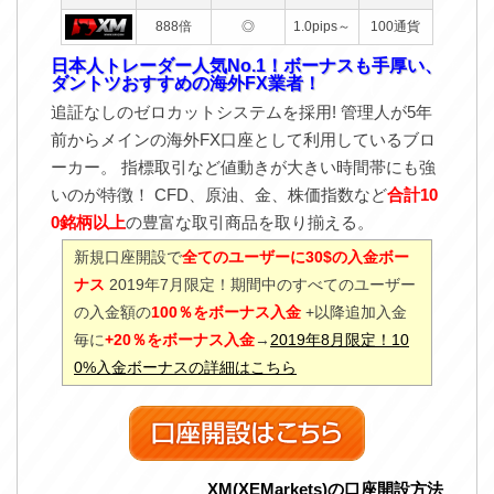
888倍
◎
1.0pips～
100通貨
日本人トレーダー人気No.1！ボーナスも手厚い、
ダントツおすすめの海外FX業者！
追証なしのゼロカットシステムを採用! 管理人が5年
前からメインの海外FX口座として利用しているブロ
ーカー。 指標取引など値動きが大きい時間帯にも強
いのが特徴！ CFD、原油、金、株価指数など
合計10
0銘柄以上
の豊富な取引商品を取り揃える。
新規口座開設で
全てのユーザーに30$の入金ボー
ナス
2019年7月限定！期間中のすべてのユーザー
の入金額の
100％をボーナス入金
+以降追加入金
毎に
+20％をボーナス入金
→
2019年8月限定！10
0%入金ボーナスの詳細はこちら
XM(XEMarkets)の口座開設方法