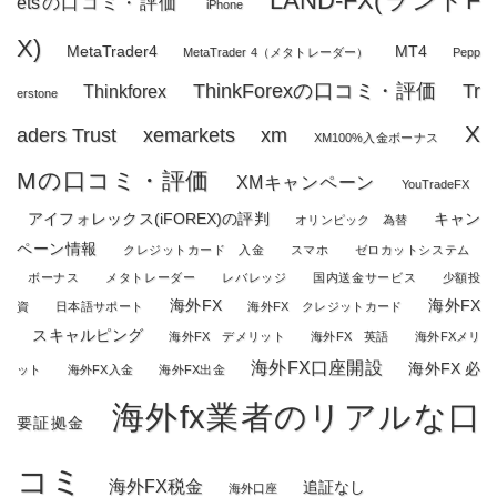
LAND-FX(ランドF
etsの口コミ・評価
iPhone
X)
MetaTrader4
MT4
MetaTrader 4（メタトレーダー）
Pepp
ThinkForexの口コミ・評価
Tr
Thinkforex
erstone
X
aders Trust
xemarkets
xm
XM100%入金ボーナス
Mの口コミ・評価
XMキャンペーン
YouTradeFX
アイフォレックス(iFOREX)の評判
キャン
オリンピック 為替
ペーン情報
クレジットカード 入金
スマホ
ゼロカットシステム
ボーナス
メタトレーダー
レバレッジ
国内送金サービス
少額投
海外FX
海外FX
資
日本語サポート
海外FX クレジットカード
スキャルピング
海外FX デメリット
海外FX 英語
海外FXメリ
海外FX口座開設
海外FX 必
ット
海外FX入金
海外FX出金
海外fx業者のリアルな口
要証拠金
コミ
海外FX税金
追証なし
海外口座