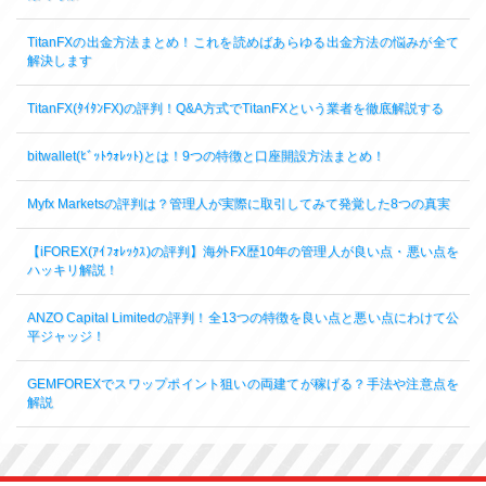
TitanFXの出金方法まとめ！これを読めばあらゆる出金方法の悩みが全て
解決します
TitanFX(ﾀｲﾀﾝFX)の評判！Q&A方式でTitanFXという業者を徹底解説する
bitwallet(ﾋﾞｯﾄｳｫﾚｯﾄ)とは！9つの特徴と口座開設方法まとめ！
Myfx Marketsの評判は？管理人が実際に取引してみて発覚した8つの真実
【iFOREX(ｱｲﾌｫﾚｯｸｽ)の評判】海外FX歴10年の管理人が良い点・悪い点を
ハッキリ解説！
ANZO Capital Limitedの評判！全13つの特徴を良い点と悪い点にわけて公
平ジャッジ！
GEMFOREXでスワップポイント狙いの両建てが稼げる？手法や注意点を
解説