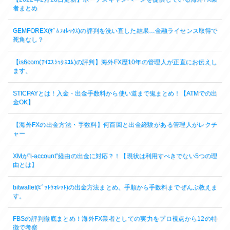
者まとめ
GEMFOREX(ｹﾞﾑﾌｫﾚｯｸｽ)の評判を洗い直した結果…金融ライセンス取得で
死角なし？
【is6com(ｱｲｴｽｼｯｸｽｺﾑ)の評判】海外FX歴10年の管理人が正直にお伝えし
ます。
STICPAYとは！入金・出金手数料から使い道まで鬼まとめ！【ATMでの出
金OK】
【海外FXの出金方法・手数料】何百回と出金経験がある管理人がレクチ
ャー
XMが”i-account”経由の出金に対応？！【現状は利用すべきでない5つの理
由とは】
bitwallet(ﾋﾞｯﾄｳｫﾚｯﾄ)の出金方法まとめ。手順から手数料までぜんぶ教えま
す。
FBSの評判徹底まとめ！海外FX業者としての実力をプロ視点から12の特
徴で考察