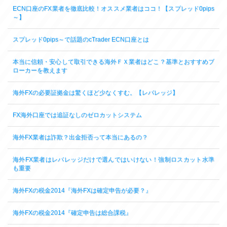
ECN口座のFX業者を徹底比較！オススメ業者はココ！【スプレッド0pips
～】
スプレッド0pips～で話題のcTrader ECN口座とは
本当に信頼・安心して取引できる海外ＦＸ業者はどこ？基準とおすすめブ
ローカーを教えます
海外FXの必要証拠金は驚くほど少なくすむ。【レバレッジ】
FX海外口座では追証なしのゼロカットシステム
海外FX業者は詐欺？出金拒否って本当にあるの？
海外FX業者はレバレッジだけで選んではいけない！強制ロスカット水準
も重要
海外FXの税金2014『海外FXは確定申告が必要？』
海外FXの税金2014『確定申告は総合課税』