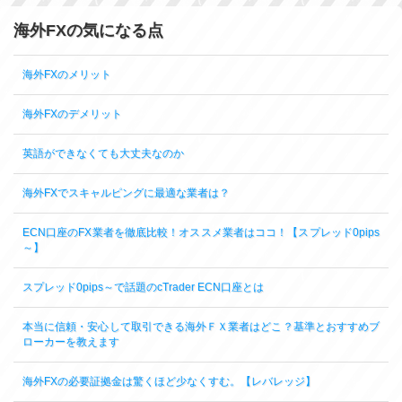
海外FXの気になる点
海外FXのメリット
海外FXのデメリット
英語ができなくても大丈夫なのか
海外FXでスキャルピングに最適な業者は？
ECN口座のFX業者を徹底比較！オススメ業者はココ！【スプレッド0pips
～】
スプレッド0pips～で話題のcTrader ECN口座とは
本当に信頼・安心して取引できる海外ＦＸ業者はどこ？基準とおすすめブ
ローカーを教えます
海外FXの必要証拠金は驚くほど少なくすむ。【レバレッジ】