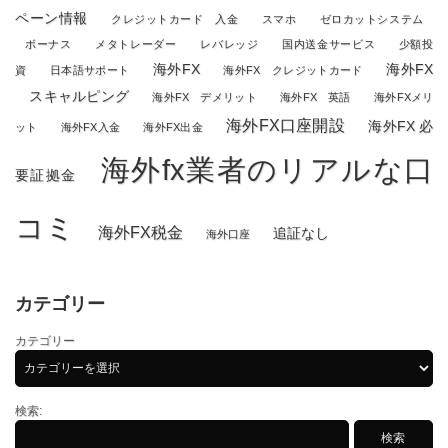
ペーン情報
クレジットカード 入金
スマホ
ゼロカットシステム
ボーナス
メタトレーダー
レバレッジ
国内送金サービス
少額投
海外FX
海外FX
資
日本語サポート
海外FX クレジットカード
スキャルピング
海外FX デメリット
海外FX 英語
海外FXメリ
海外FX口座開設
海外FX 必
ット
海外FX入金
海外FX出金
海外fx業者のリアルな口
要証拠金
コミ
海外FX税金
追証なし
海外口座
カテゴリー
カテゴリー
検索: