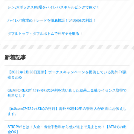
レンジ(ボックス)相場をハイレバスキャルピングで稼ぐ！
ハイレバ窓埋めトレードを徹底検証！540pipsの利益！
ダブルトップ・ダブルボトムで利ザヤを取る！
新着記事
【2022年2月28日更新】ボーナスキャンペーンを提供している海外FX業
者まとめ
GEMFOREX(ｹﾞﾑﾌｫﾚｯｸｽ)の評判を洗い直した結果…金融ライセンス取得で
死角なし？
【is6com(ｱｲｴｽｼｯｸｽｺﾑ)の評判】海外FX歴10年の管理人が正直にお伝えし
ます。
STICPAYとは！入金・出金手数料から使い道まで鬼まとめ！【ATMでの出
金OK】