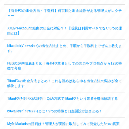
【海外FXの出金方法・手数料】何百回と出金経験がある管理人がレクチ
ャー
XMが”i-account”経由の出金に対応？！【現状は利用すべきでない5つの理
由とは】
bitwallet(ﾋﾞｯﾄｳｫﾚｯﾄ)の出金方法まとめ。手順から手数料までぜんぶ教えま
す。
FBSの評判徹底まとめ！海外FX業者としての実力をプロ視点から12の特
徴で考察
TitanFXの出金方法まとめ！これを読めばあらゆる出金方法の悩みが全て
解決します
TitanFX(ﾀｲﾀﾝFX)の評判！Q&A方式でTitanFXという業者を徹底解説する
bitwallet(ﾋﾞｯﾄｳｫﾚｯﾄ)とは！9つの特徴と口座開設方法まとめ！
Myfx Marketsの評判は？管理人が実際に取引してみて発覚した8つの真実