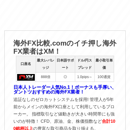
海外FX比較.comのイチ押し海外
FX業者はXM！
最大レバレ
日本語サポ
ドル/円ス
最小取引単
口座名
ッジ
ート
プレッド
価
888倍
◎
1.0pips～
100通貨
日本人トレーダー人気No.1！ボーナスも手厚い、
ダントツおすすめの海外FX業者！
追証なしのゼロカットシステムを採用! 管理人が5年
前からメインの海外FX口座として利用しているブロ
ーカー。 指標取引など値動きが大きい時間帯にも強
いのが特徴！ CFD、原油、金、株価指数など
合計10
0銘柄以上
の豊富な取引商品を取り揃える。