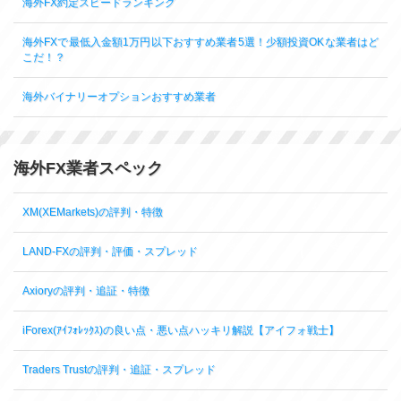
海外FX約定スピードランキング
海外FXで最低入金額1万円以下おすすめ業者5選！少額投資OKな業者はど
こだ！？
海外バイナリーオプションおすすめ業者
海外FX業者スペック
XM(XEMarkets)の評判・特徴
LAND-FXの評判・評価・スプレッド
Axioryの評判・追証・特徴
iForex(ｱｲﾌｫﾚｯｸｽ)の良い点・悪い点ハッキリ解説【アイフォ戦士】
Traders Trustの評判・追証・スプレッド