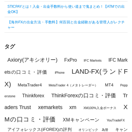
STICPAYとは！入金・出金手数料から使い道まで鬼まとめ！【ATMでの出
金OK】
【海外FXの出金方法・手数料】何百回と出金経験がある管理人がレクチ
ャー
タグ
Axiory(アキシオリー)
FxPro
IFC Mark
IFC Markets
LAND-FX(ランドF
etsの口コミ・評価
iPhone
X)
MetaTrader4
MT4
MetaTrader 4（メタトレーダー）
Pepp
ThinkForexの口コミ・評価
Tr
Thinkforex
erstone
X
aders Trust
xemarkets
xm
XM100%入金ボーナス
Mの口コミ・評価
XMキャンペーン
YouTradeFX
アイフォレックス(iFOREX)の評判
キャン
オリンピック 為替