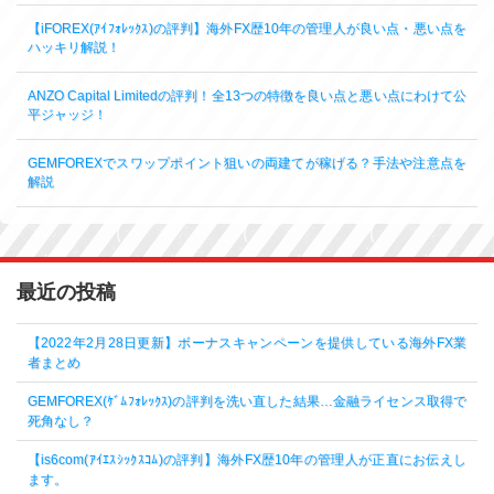
【iFOREX(ｱｲﾌｫﾚｯｸｽ)の評判】海外FX歴10年の管理人が良い点・悪い点を
ハッキリ解説！
ANZO Capital Limitedの評判！全13つの特徴を良い点と悪い点にわけて公
平ジャッジ！
GEMFOREXでスワップポイント狙いの両建てが稼げる？手法や注意点を
解説
最近の投稿
【2022年2月28日更新】ボーナスキャンペーンを提供している海外FX業
者まとめ
GEMFOREX(ｹﾞﾑﾌｫﾚｯｸｽ)の評判を洗い直した結果…金融ライセンス取得で
死角なし？
【is6com(ｱｲｴｽｼｯｸｽｺﾑ)の評判】海外FX歴10年の管理人が正直にお伝えし
ます。