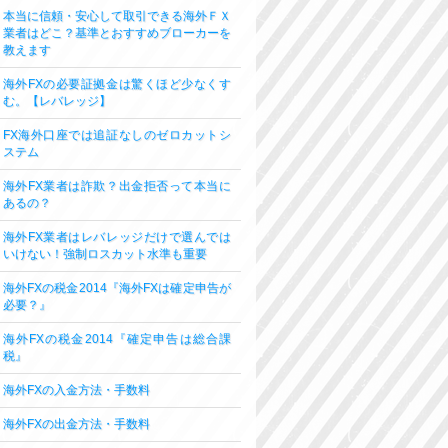
本当に信頼・安心して取引できる海外ＦＸ
業者はどこ？基準とおすすめブローカーを
教えます
海外FXの必要証拠金は驚くほど少なくす
む。【レバレッジ】
FX海外口座では追証なしのゼロカットシ
ステム
海外FX業者は詐欺？出金拒否って本当に
あるの？
海外FX業者はレバレッジだけで選んでは
いけない！強制ロスカット水準も重要
海外FXの税金2014『海外FXは確定申告が
必要？』
海外FXの税金2014『確定申告は総合課
税』
海外FXの入金方法・手数料
海外FXの出金方法・手数料