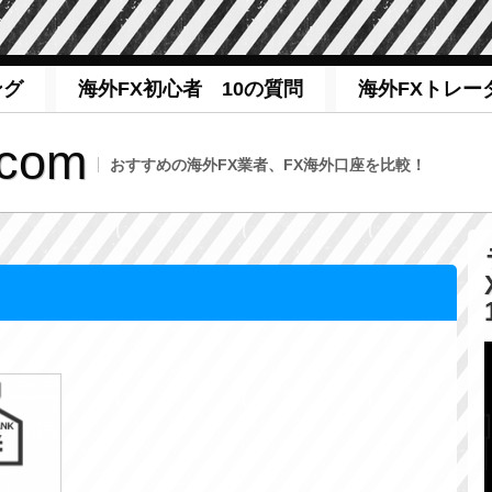
ング
海外FX初心者 10の質問
海外FXトレー
com
おすすめの海外FX業者、FX海外口座を比較！