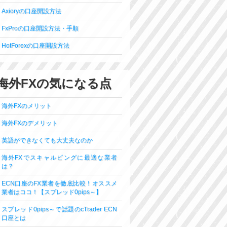
Axioryの口座開設方法
FxProの口座開設方法・手順
HotForexの口座開設方法
海外FXの気になる点
海外FXのメリット
海外FXのデメリット
英語ができなくても大丈夫なのか
海外FXでスキャルピングに最適な業者
は？
ECN口座のFX業者を徹底比較！オススメ
業者はココ！【スプレッド0pips～】
スプレッド0pips～で話題のcTrader ECN
口座とは