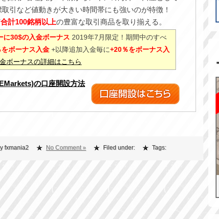
標取引など値動きが大きい時間帯にも強いのが特徴！
ど
合計100銘柄以上
の豊富な取引商品を取り揃える。
に30$の入金ボーナス
2019年7月限定！期間中のすべ
0％をボーナス入金
+以降追加入金毎に
+20％をボーナス入
%入金ボーナスの詳細はこちら
XEMarkets)の口座開設方法
y fxmania2
No Comment »
Filed under:
Tags: