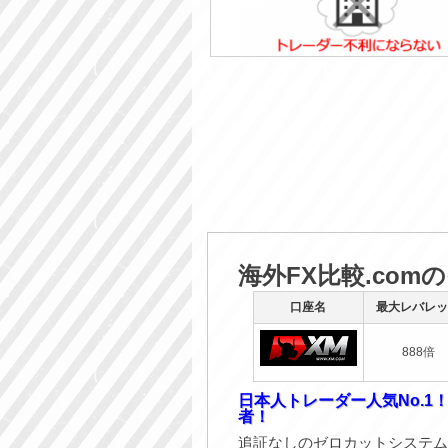
海外FX比較.com
口座名
最大レバレッ
888倍
日本人トレーダー人気No.1
者！
追証なしのゼロカットシステム