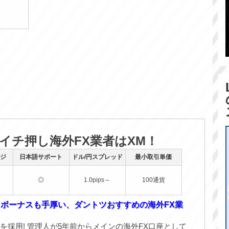
のイチ押し海外FX業者はXM！
ジ
日本語サポート
ドル/円スプレッド
最小取引単価
◎
1.0pips～
100通貨
！ボーナスも手厚い、ダントツおすすめの海外FX業
を採用! 管理人が5年前からメインの海外FX口座として