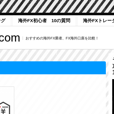
ング
海外FX初心者 10の質問
海外FXトレー
com
おすすめの海外FX業者、FX海外口座を比較！