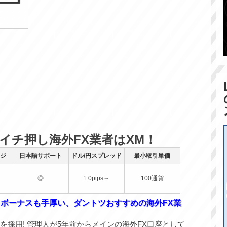
のイチ押し海外FX業者はXM！
ジ
日本語サポート
ドル/円スプレッド
最小取引単価
◎
1.0pips～
100通貨
！ボーナスも手厚い、ダントツおすすめの海外FX業
を採用! 管理人が5年前からメインの海外FX口座として