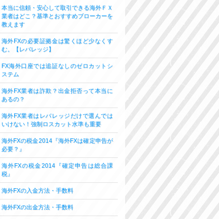
本当に信頼・安心して取引できる海外ＦＸ
業者はどこ？基準とおすすめブローカーを
教えます
海外FXの必要証拠金は驚くほど少なくす
む。【レバレッジ】
FX海外口座では追証なしのゼロカットシ
ステム
海外FX業者は詐欺？出金拒否って本当に
あるの？
海外FX業者はレバレッジだけで選んでは
いけない！強制ロスカット水準も重要
海外FXの税金2014『海外FXは確定申告が
必要？』
海外FXの税金2014『確定申告は総合課
税』
海外FXの入金方法・手数料
海外FXの出金方法・手数料