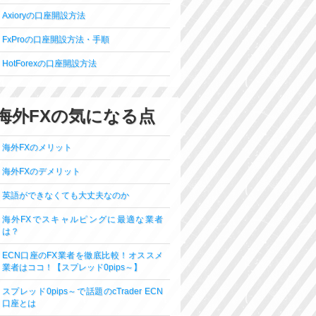
Axioryの口座開設方法
FxProの口座開設方法・手順
HotForexの口座開設方法
海外FXの気になる点
海外FXのメリット
海外FXのデメリット
英語ができなくても大丈夫なのか
海外FXでスキャルピングに最適な業者
は？
ECN口座のFX業者を徹底比較！オススメ
業者はココ！【スプレッド0pips～】
スプレッド0pips～で話題のcTrader ECN
口座とは