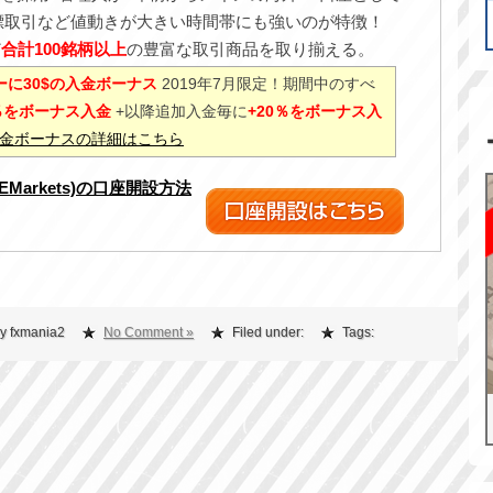
標取引など値動きが大きい時間帯にも強いのが特徴！
ど
合計100銘柄以上
の豊富な取引商品を取り揃える。
に30$の入金ボーナス
2019年7月限定！期間中のすべ
0％をボーナス入金
+以降追加入金毎に
+20％をボーナス入
%入金ボーナスの詳細はこちら
XEMarkets)の口座開設方法
y fxmania2
No Comment »
Filed under:
Tags: