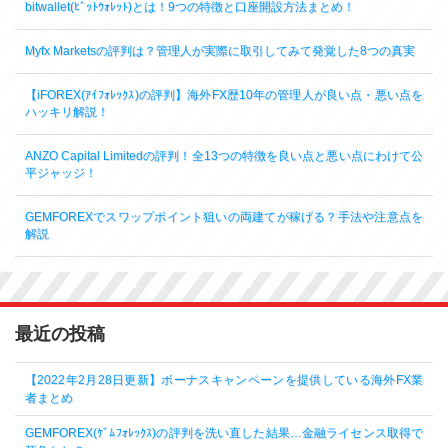
bitwallet(ﾋﾞｯﾄｳｫﾚｯﾄ)とは！9つの特徴と口座開設方法まとめ！
Myfx Marketsの評判は？管理人が実際に取引してみて発覚した8つの真実
【iFOREX(ｱｲﾌｫﾚｯｸｽ)の評判】海外FX歴10年の管理人が良い点・悪い点を
ハッキリ解説！
ANZO Capital Limitedの評判！全13つの特徴を良い点と悪い点にわけて公
平ジャッジ！
GEMFOREXでスワップポイント狙いの両建てが稼げる？手法や注意点を
解説
最近の投稿
【2022年2月28日更新】ボーナスキャンペーンを提供している海外FX業
者まとめ
GEMFOREX(ｹﾞﾑﾌｫﾚｯｸｽ)の評判を洗い直した結果…金融ライセンス取得で