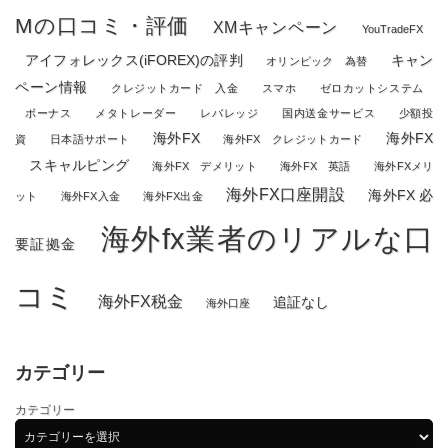
Mの口コミ・評価
XMキャンペーン
YouTradeFX
アイフォレックス(iFOREX)の評判
キャン
オリンピック 為替
ペーン情報
クレジットカード 入金
スマホ
ゼロカットシステム
ボーナス
メタトレーダー
レバレッジ
国内送金サービス
少額投
海外FX
海外FX
資
日本語サポート
海外FX クレジットカード
スキャルピング
海外FX デメリット
海外FX 英語
海外FXメリ
海外FX口座開設
海外FX 必
ット
海外FX入金
海外FX出金
海外fx業者のリアルな口
要証拠金
コミ
海外FX税金
追証なし
海外口座
カテゴリー
カテゴリー