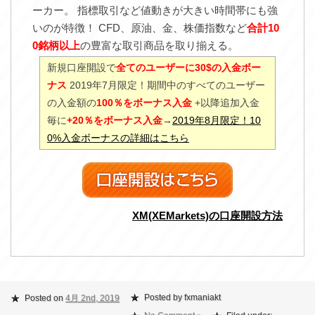
ーカー。 指標取引など値動きが大きい時間帯にも強
いのが特徴！ CFD、原油、金、株価指数など
合計10
0銘柄以上
の豊富な取引商品を取り揃える。
新規口座開設で
全てのユーザーに30$の入金ボー
ナス
2019年7月限定！期間中のすべてのユーザー
の入金額の
100％をボーナス入金
+以降追加入金
毎に
+20％をボーナス入金
→
2019年8月限定！10
0%入金ボーナスの詳細はこちら
XM(XEMarkets)の口座開設方法
Posted by fxmaniakt
Posted on
4月 2nd, 2019