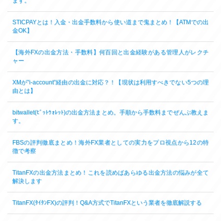
ます。
STICPAYとは！入金・出金手数料から使い道まで鬼まとめ！【ATMでの出
金OK】
【海外FXの出金方法・手数料】何百回と出金経験がある管理人がレクチ
ャー
XMが”i-account”経由の出金に対応？！【現状は利用すべきでない5つの理
由とは】
bitwallet(ﾋﾞｯﾄｳｫﾚｯﾄ)の出金方法まとめ。手順から手数料までぜんぶ教えま
す。
FBSの評判徹底まとめ！海外FX業者としての実力をプロ視点から12の特
徴で考察
TitanFXの出金方法まとめ！これを読めばあらゆる出金方法の悩みが全て
解決します
TitanFX(ﾀｲﾀﾝFX)の評判！Q&A方式でTitanFXという業者を徹底解説する