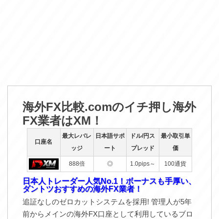
海外FX比較.comのイチ押し海外
FX業者はXM！
最大レバレ
日本語サポ
ドル/円ス
最小取引単
口座名
ッジ
ート
プレッド
価
888倍
◎
1.0pips～
100通貨
日本人トレーダー人気No.1！ボーナスも手厚い、
ダントツおすすめの海外FX業者！
追証なしのゼロカットシステムを採用! 管理人が5年
前からメインの海外FX口座として利用しているブロ