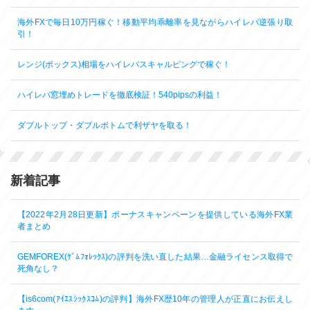
海外FXで毎日10万円稼ぐ！移動平均乖離率を見ながらハイレバ逆張り取
引！
レンジ(ボックス)相場をハイレバスキャルピングで稼ぐ！
ハイレバ窓埋めトレードを徹底検証！540pipsの利益！
ダブルトップ・ダブルボトムで利ザヤを取る！
新着記事
【2022年2月28日更新】ボーナスキャンペーンを提供している海外FX業
者まとめ
GEMFOREX(ｹﾞﾑﾌｫﾚｯｸｽ)の評判を洗い直した結果…金融ライセンス取得で
死角なし？
【is6com(ｱｲｴｽｼｯｸｽｺﾑ)の評判】海外FX歴10年の管理人が正直にお伝えし