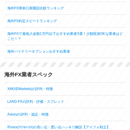
海外FX簡単口座開設比較ランキング
海外FX約定スピードランキング
海外FXで最低入金額1万円以下おすすめ業者5選！少額投資OKな業者はど
こだ！？
海外バイナリーオプションおすすめ業者
海外FX業者スペック
XM(XEMarkets)の評判・特徴
LAND-FXの評判・評価・スプレッド
Axioryの評判・追証・特徴
iForex(ｱｲﾌｫﾚｯｸｽ)の良い点・悪い点ハッキリ解説【アイフォ戦士】