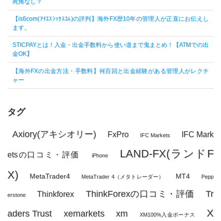
死角なし？
【is6com(ｱｲｴｽｼｯｸｽｺﾑ)の評判】海外FX歴10年の管理人が正直にお伝えし
ます。
STICPAYとは！入金・出金手数料から使い道まで鬼まとめ！【ATMでの出
金OK】
【海外FXの出金方法・手数料】何百回と出金経験がある管理人がレクチ
ャー
タグ
Axiory(アキシオリー)
FxPro
IFC Mark
IFC Markets
LAND-FX(ランドF
etsの口コミ・評価
iPhone
X)
MetaTrader4
MT4
MetaTrader 4（メタトレーダー）
Pepp
ThinkForexの口コミ・評価
Tr
Thinkforex
erstone
X
aders Trust
xemarkets
xm
XM100%入金ボーナス