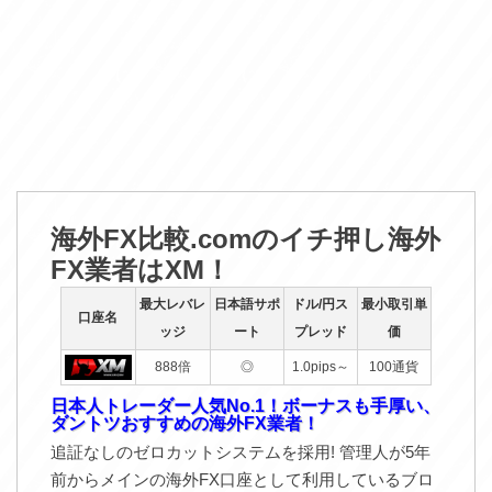
海外FX比較.comのイチ押し海外
FX業者はXM！
最大レバレ
日本語サポ
ドル/円ス
最小取引単
口座名
ッジ
ート
プレッド
価
888倍
◎
1.0pips～
100通貨
日本人トレーダー人気No.1！ボーナスも手厚い、
ダントツおすすめの海外FX業者！
追証なしのゼロカットシステムを採用! 管理人が5年
前からメインの海外FX口座として利用しているブロ