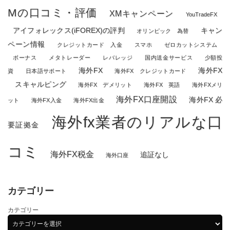
Mの口コミ・評価
XMキャンペーン
YouTradeFX
アイフォレックス(iFOREX)の評判
キャン
オリンピック 為替
ペーン情報
クレジットカード 入金
スマホ
ゼロカットシステム
ボーナス
メタトレーダー
レバレッジ
国内送金サービス
少額投
海外FX
海外FX
資
日本語サポート
海外FX クレジットカード
スキャルピング
海外FX デメリット
海外FX 英語
海外FXメリ
海外FX口座開設
海外FX 必
ット
海外FX入金
海外FX出金
海外fx業者のリアルな口
要証拠金
コミ
海外FX税金
追証なし
海外口座
カテゴリー
カテゴリー