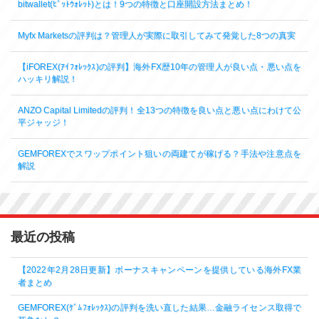
bitwallet(ﾋﾞｯﾄｳｫﾚｯﾄ)とは！9つの特徴と口座開設方法まとめ！
Myfx Marketsの評判は？管理人が実際に取引してみて発覚した8つの真実
【iFOREX(ｱｲﾌｫﾚｯｸｽ)の評判】海外FX歴10年の管理人が良い点・悪い点を
ハッキリ解説！
ANZO Capital Limitedの評判！全13つの特徴を良い点と悪い点にわけて公
平ジャッジ！
GEMFOREXでスワップポイント狙いの両建てが稼げる？手法や注意点を
解説
最近の投稿
【2022年2月28日更新】ボーナスキャンペーンを提供している海外FX業
者まとめ
GEMFOREX(ｹﾞﾑﾌｫﾚｯｸｽ)の評判を洗い直した結果…金融ライセンス取得で