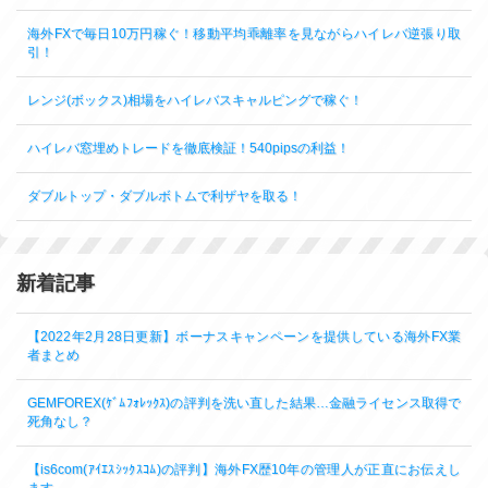
海外FXで毎日10万円稼ぐ！移動平均乖離率を見ながらハイレバ逆張り取
引！
レンジ(ボックス)相場をハイレバスキャルピングで稼ぐ！
ハイレバ窓埋めトレードを徹底検証！540pipsの利益！
ダブルトップ・ダブルボトムで利ザヤを取る！
新着記事
【2022年2月28日更新】ボーナスキャンペーンを提供している海外FX業
者まとめ
GEMFOREX(ｹﾞﾑﾌｫﾚｯｸｽ)の評判を洗い直した結果…金融ライセンス取得で
死角なし？
【is6com(ｱｲｴｽｼｯｸｽｺﾑ)の評判】海外FX歴10年の管理人が正直にお伝えし