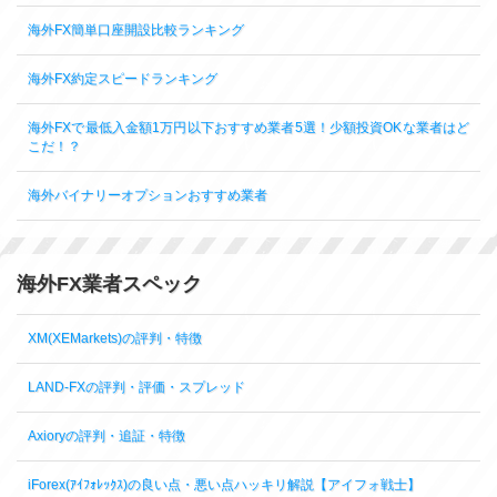
海外FX簡単口座開設比較ランキング
海外FX約定スピードランキング
海外FXで最低入金額1万円以下おすすめ業者5選！少額投資OKな業者はど
こだ！？
海外バイナリーオプションおすすめ業者
海外FX業者スペック
XM(XEMarkets)の評判・特徴
LAND-FXの評判・評価・スプレッド
Axioryの評判・追証・特徴
iForex(ｱｲﾌｫﾚｯｸｽ)の良い点・悪い点ハッキリ解説【アイフォ戦士】