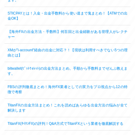
ます。
STICPAYとは！入金・出金手数料から使い道まで鬼まとめ！【ATMでの出
金OK】
【海外FXの出金方法・手数料】何百回と出金経験がある管理人がレクチ
ャー
XMが”i-account”経由の出金に対応？！【現状は利用すべきでない5つの理
由とは】
bitwallet(ﾋﾞｯﾄｳｫﾚｯﾄ)の出金方法まとめ。手順から手数料までぜんぶ教えま
す。
FBSの評判徹底まとめ！海外FX業者としての実力をプロ視点から12の特
徴で考察
TitanFXの出金方法まとめ！これを読めばあらゆる出金方法の悩みが全て
解決します
TitanFX(ﾀｲﾀﾝFX)の評判！Q&A方式でTitanFXという業者を徹底解説する