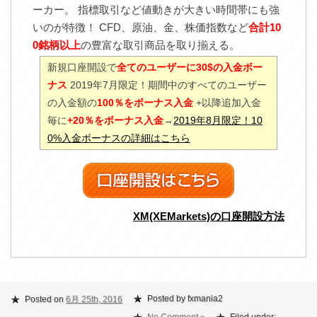
ーカー。 指標取引など値動きが大きい時間帯にも強
いのが特徴！ CFD、原油、金、株価指数など
合計10
0銘柄以上
の豊富な取引商品を取り揃える。
新規口座開設で
全てのユーザーに30$の入金ボー
ナス
2019年7月限定！期間中のすべてのユーザー
の入金額の
100％をボーナス入金
+以降追加入金
毎に
+20％をボーナス入金
→
2019年8月限定！10
0%入金ボーナスの詳細はこちら
XM(XEMarkets)の口座開設方法
Posted by fxmania2
Posted on
6月 25th, 2016