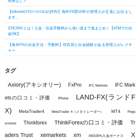
死角なし？
【is6com(ｱｲｴｽｼｯｸｽｺﾑ)の評判】海外FX歴10年の管理人が正直にお伝えし
ます。
STICPAYとは！入金・出金手数料から使い道まで鬼まとめ！【ATMでの出
金OK】
【海外FXの出金方法・手数料】何百回と出金経験がある管理人がレクチ
ャー
タグ
Axiory(アキシオリー)
FxPro
IFC Mark
IFC Markets
LAND-FX(ランドF
etsの口コミ・評価
iPhone
X)
MetaTrader4
MT4
MetaTrader 4（メタトレーダー）
Pepp
ThinkForexの口コミ・評価
Tr
Thinkforex
erstone
X
aders Trust
xemarkets
xm
XM100%入金ボーナス