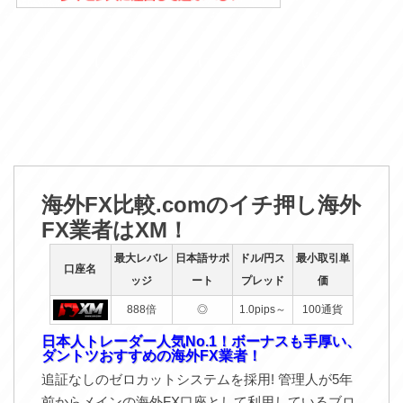
海外FX比較.comのイチ押し海外
FX業者はXM！
最大レバレ
日本語サポ
ドル/円ス
最小取引単
口座名
ッジ
ート
プレッド
価
888倍
◎
1.0pips～
100通貨
日本人トレーダー人気No.1！ボーナスも手厚い、
ダントツおすすめの海外FX業者！
追証なしのゼロカットシステムを採用! 管理人が5年
前からメインの海外FX口座として利用しているブロ