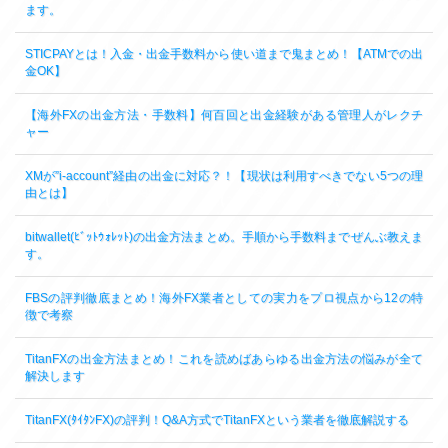
ます。
STICPAYとは！入金・出金手数料から使い道まで鬼まとめ！【ATMでの出
金OK】
【海外FXの出金方法・手数料】何百回と出金経験がある管理人がレクチ
ャー
XMが”i-account”経由の出金に対応？！【現状は利用すべきでない5つの理
由とは】
bitwallet(ﾋﾞｯﾄｳｫﾚｯﾄ)の出金方法まとめ。手順から手数料までぜんぶ教えま
す。
FBSの評判徹底まとめ！海外FX業者としての実力をプロ視点から12の特
徴で考察
TitanFXの出金方法まとめ！これを読めばあらゆる出金方法の悩みが全て
解決します
TitanFX(ﾀｲﾀﾝFX)の評判！Q&A方式でTitanFXという業者を徹底解説する