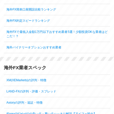
海外FX簡単口座開設比較ランキング
海外FX約定スピードランキング
海外FXで最低入金額1万円以下おすすめ業者5選！少額投資OKな業者はど
こだ！？
海外バイナリーオプションおすすめ業者
海外FX業者スペック
XM(XEMarkets)の評判・特徴
LAND-FXの評判・評価・スプレッド
Axioryの評判・追証・特徴
iForex(ｱｲﾌｫﾚｯｸｽ)の良い点・悪い点ハッキリ解説【アイフォ戦士】