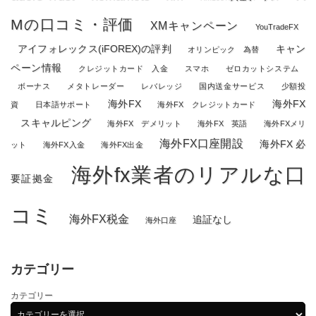
Mの口コミ・評価
XMキャンペーン
YouTradeFX
アイフォレックス(iFOREX)の評判
キャン
オリンピック 為替
ペーン情報
クレジットカード 入金
スマホ
ゼロカットシステム
ボーナス
メタトレーダー
レバレッジ
国内送金サービス
少額投
海外FX
海外FX
資
日本語サポート
海外FX クレジットカード
スキャルピング
海外FX デメリット
海外FX 英語
海外FXメリ
海外FX口座開設
海外FX 必
ット
海外FX入金
海外FX出金
海外fx業者のリアルな口
要証拠金
コミ
海外FX税金
追証なし
海外口座
カテゴリー
カテゴリー