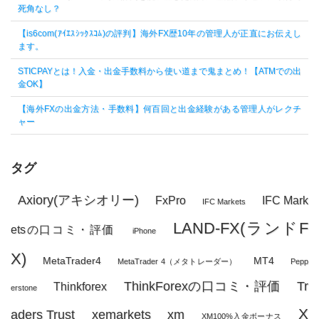
死角なし？
【is6com(ｱｲｴｽｼｯｸｽｺﾑ)の評判】海外FX歴10年の管理人が正直にお伝えし
ます。
STICPAYとは！入金・出金手数料から使い道まで鬼まとめ！【ATMでの出
金OK】
【海外FXの出金方法・手数料】何百回と出金経験がある管理人がレクチ
ャー
タグ
Axiory(アキシオリー)
FxPro
IFC Mark
IFC Markets
LAND-FX(ランドF
etsの口コミ・評価
iPhone
X)
MetaTrader4
MT4
MetaTrader 4（メタトレーダー）
Pepp
ThinkForexの口コミ・評価
Tr
Thinkforex
erstone
X
aders Trust
xemarkets
xm
XM100%入金ボーナス