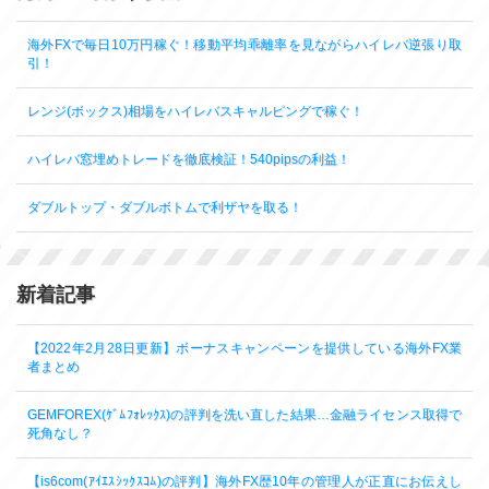
海外FXで毎日10万円稼ぐ！移動平均乖離率を見ながらハイレバ逆張り取
引！
レンジ(ボックス)相場をハイレバスキャルピングで稼ぐ！
ハイレバ窓埋めトレードを徹底検証！540pipsの利益！
ダブルトップ・ダブルボトムで利ザヤを取る！
新着記事
【2022年2月28日更新】ボーナスキャンペーンを提供している海外FX業
者まとめ
GEMFOREX(ｹﾞﾑﾌｫﾚｯｸｽ)の評判を洗い直した結果…金融ライセンス取得で
死角なし？
【is6com(ｱｲｴｽｼｯｸｽｺﾑ)の評判】海外FX歴10年の管理人が正直にお伝えし