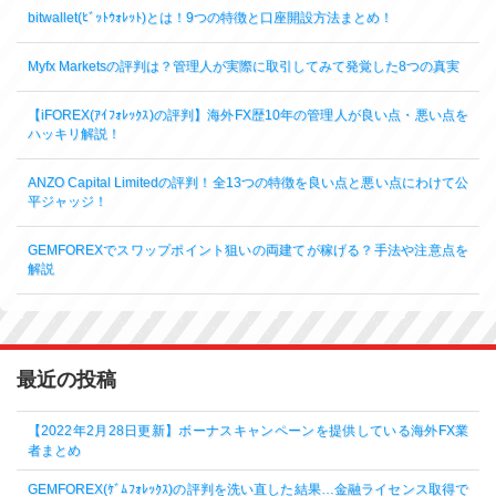
bitwallet(ﾋﾞｯﾄｳｫﾚｯﾄ)とは！9つの特徴と口座開設方法まとめ！
Myfx Marketsの評判は？管理人が実際に取引してみて発覚した8つの真実
【iFOREX(ｱｲﾌｫﾚｯｸｽ)の評判】海外FX歴10年の管理人が良い点・悪い点を
ハッキリ解説！
ANZO Capital Limitedの評判！全13つの特徴を良い点と悪い点にわけて公
平ジャッジ！
GEMFOREXでスワップポイント狙いの両建てが稼げる？手法や注意点を
解説
最近の投稿
【2022年2月28日更新】ボーナスキャンペーンを提供している海外FX業
者まとめ
GEMFOREX(ｹﾞﾑﾌｫﾚｯｸｽ)の評判を洗い直した結果…金融ライセンス取得で