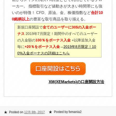
ーカー。 指標取引など値動きが大きい時間帯にも強
いのが特徴！ CFD、原油、金、株価指数など
合計10
0銘柄以上
の豊富な取引商品を取り揃える。
新規口座開設で
全てのユーザーに30$の入金ボー
ナス
2019年7月限定！期間中のすべてのユーザー
の入金額の
100％をボーナス入金
+以降追加入金
毎に
+20％をボーナス入金
→
2019年8月限定！10
0%入金ボーナスの詳細はこちら
XM(XEMarkets)の口座開設方法
Posted by fxmania2
Posted on
12月 8th, 2017