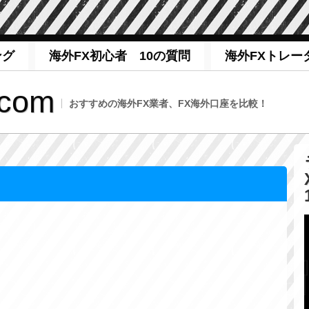
ング
海外FX初心者 10の質問
海外FXトレー
com
おすすめの海外FX業者、FX海外口座を比較！