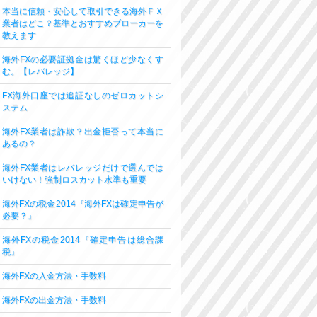
本当に信頼・安心して取引できる海外ＦＸ
業者はどこ？基準とおすすめブローカーを
教えます
海外FXの必要証拠金は驚くほど少なくす
む。【レバレッジ】
FX海外口座では追証なしのゼロカットシ
ステム
海外FX業者は詐欺？出金拒否って本当に
あるの？
海外FX業者はレバレッジだけで選んでは
いけない！強制ロスカット水準も重要
海外FXの税金2014『海外FXは確定申告が
必要？』
海外FXの税金2014『確定申告は総合課
税』
海外FXの入金方法・手数料
海外FXの出金方法・手数料