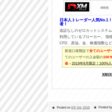
888倍
日本人トレーダー人気No.1
者！
追証なしのゼロカットシステム
利用しているブローカー。 指
CFD、原油、金、株価指数な
新規口座開設で
全てのユーザー
てのユーザーの入金額の
10
金
→
2019年8月限定！100
XM(
Posted by
Posted on
8月 3rd, 2016