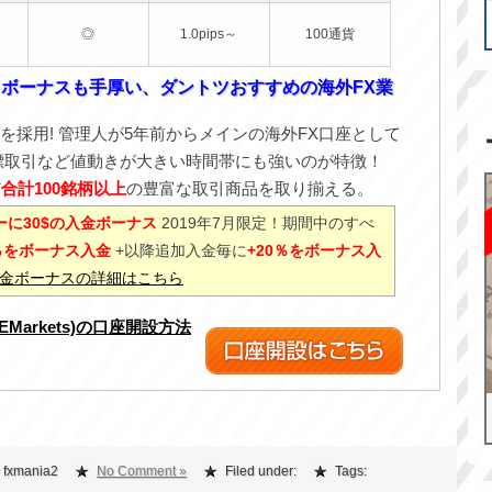
◎
1.0pips～
100通貨
！ボーナスも手厚い、ダントツおすすめの海外FX業
を採用! 管理人が5年前からメインの海外FX口座として
標取引など値動きが大きい時間帯にも強いのが特徴！
ど
合計100銘柄以上
の豊富な取引商品を取り揃える。
に30$の入金ボーナス
2019年7月限定！期間中のすべ
0％をボーナス入金
+以降追加入金毎に
+20％をボーナス入
%入金ボーナスの詳細はこちら
XEMarkets)の口座開設方法
 fxmania2
No Comment »
Filed under:
Tags: