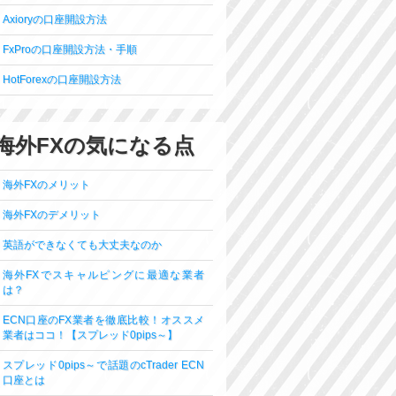
Axioryの口座開設方法
FxProの口座開設方法・手順
HotForexの口座開設方法
海外FXの気になる点
海外FXのメリット
海外FXのデメリット
英語ができなくても大丈夫なのか
海外FXでスキャルピングに最適な業者
は？
ECN口座のFX業者を徹底比較！オススメ
業者はココ！【スプレッド0pips～】
スプレッド0pips～で話題のcTrader ECN
口座とは