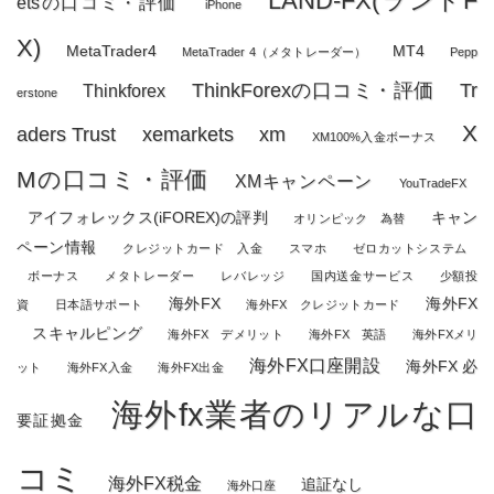
LAND-FX(ランドF
etsの口コミ・評価
iPhone
X)
MetaTrader4
MT4
MetaTrader 4（メタトレーダー）
Pepp
ThinkForexの口コミ・評価
Tr
Thinkforex
erstone
X
aders Trust
xemarkets
xm
XM100%入金ボーナス
Mの口コミ・評価
XMキャンペーン
YouTradeFX
アイフォレックス(iFOREX)の評判
キャン
オリンピック 為替
ペーン情報
クレジットカード 入金
スマホ
ゼロカットシステム
ボーナス
メタトレーダー
レバレッジ
国内送金サービス
少額投
海外FX
海外FX
資
日本語サポート
海外FX クレジットカード
スキャルピング
海外FX デメリット
海外FX 英語
海外FXメリ
海外FX口座開設
海外FX 必
ット
海外FX入金
海外FX出金
海外fx業者のリアルな口
要証拠金
コミ
海外FX税金
追証なし
海外口座