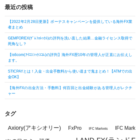
最近の投稿
【2022年2月28日更新】ボーナスキャンペーンを提供している海外FX業
者まとめ
GEMFOREX(ｹﾞﾑﾌｫﾚｯｸｽ)の評判を洗い直した結果…金融ライセンス取得で
死角なし？
【is6com(ｱｲｴｽｼｯｸｽｺﾑ)の評判】海外FX歴10年の管理人が正直にお伝えし
ます。
STICPAYとは！入金・出金手数料から使い道まで鬼まとめ！【ATMでの出
金OK】
【海外FXの出金方法・手数料】何百回と出金経験がある管理人がレクチ
ャー
タグ
Axiory(アキシオリー)
FxPro
IFC Mark
IFC Markets