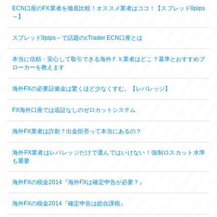
ECN口座のFX業者を徹底比較！オススメ業者はココ！【スプレッド0pips
～】
スプレッド0pips～で話題のcTrader ECN口座とは
本当に信頼・安心して取引できる海外ＦＸ業者はどこ？基準とおすすめブ
ローカーを教えます
海外FXの必要証拠金は驚くほど少なくすむ。【レバレッジ】
FX海外口座では追証なしのゼロカットシステム
海外FX業者は詐欺？出金拒否って本当にあるの？
海外FX業者はレバレッジだけで選んではいけない！強制ロスカット水準
も重要
海外FXの税金2014『海外FXは確定申告が必要？』
海外FXの税金2014『確定申告は総合課税』