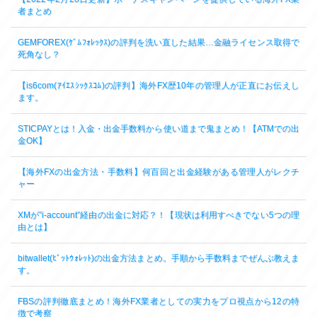
者まとめ
GEMFOREX(ｹﾞﾑﾌｫﾚｯｸｽ)の評判を洗い直した結果…金融ライセンス取得で
死角なし？
【is6com(ｱｲｴｽｼｯｸｽｺﾑ)の評判】海外FX歴10年の管理人が正直にお伝えし
ます。
STICPAYとは！入金・出金手数料から使い道まで鬼まとめ！【ATMでの出
金OK】
【海外FXの出金方法・手数料】何百回と出金経験がある管理人がレクチ
ャー
XMが”i-account”経由の出金に対応？！【現状は利用すべきでない5つの理
由とは】
bitwallet(ﾋﾞｯﾄｳｫﾚｯﾄ)の出金方法まとめ。手順から手数料までぜんぶ教えま
す。
FBSの評判徹底まとめ！海外FX業者としての実力をプロ視点から12の特
徴で考察