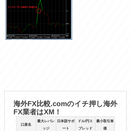
海外FX比較.comのイチ押し海外
FX業者はXM！
最大レバレ
日本語サポ
ドル/円ス
最小取引単
口座名
ッジ
ート
プレッド
価