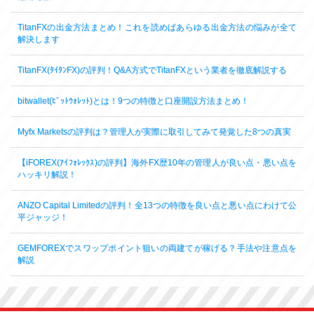
TitanFXの出金方法まとめ！これを読めばあらゆる出金方法の悩みが全て
解決します
TitanFX(ﾀｲﾀﾝFX)の評判！Q&A方式でTitanFXという業者を徹底解説する
bitwallet(ﾋﾞｯﾄｳｫﾚｯﾄ)とは！9つの特徴と口座開設方法まとめ！
Myfx Marketsの評判は？管理人が実際に取引してみて発覚した8つの真実
【iFOREX(ｱｲﾌｫﾚｯｸｽ)の評判】海外FX歴10年の管理人が良い点・悪い点を
ハッキリ解説！
ANZO Capital Limitedの評判！全13つの特徴を良い点と悪い点にわけて公
平ジャッジ！
GEMFOREXでスワップポイント狙いの両建てが稼げる？手法や注意点を
解説