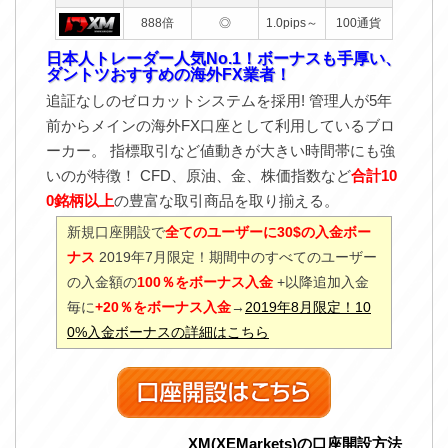
888倍
◎
1.0pips～
100通貨
日本人トレーダー人気No.1！ボーナスも手厚い、
ダントツおすすめの海外FX業者！
追証なしのゼロカットシステムを採用! 管理人が5年
前からメインの海外FX口座として利用しているブロ
ーカー。 指標取引など値動きが大きい時間帯にも強
いのが特徴！ CFD、原油、金、株価指数など
合計10
0銘柄以上
の豊富な取引商品を取り揃える。
新規口座開設で
全てのユーザーに30$の入金ボー
ナス
2019年7月限定！期間中のすべてのユーザー
の入金額の
100％をボーナス入金
+以降追加入金
毎に
+20％をボーナス入金
→
2019年8月限定！10
0%入金ボーナスの詳細はこちら
XM(XEMarkets)の口座開設方法