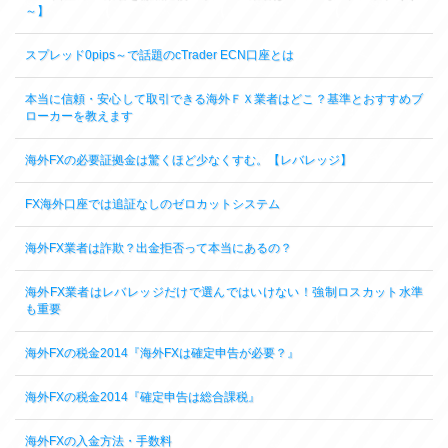
～】
スプレッド0pips～で話題のcTrader ECN口座とは
本当に信頼・安心して取引できる海外ＦＸ業者はどこ？基準とおすすめブ
ローカーを教えます
海外FXの必要証拠金は驚くほど少なくすむ。【レバレッジ】
FX海外口座では追証なしのゼロカットシステム
海外FX業者は詐欺？出金拒否って本当にあるの？
海外FX業者はレバレッジだけで選んではいけない！強制ロスカット水準
も重要
海外FXの税金2014『海外FXは確定申告が必要？』
海外FXの税金2014『確定申告は総合課税』
海外FXの入金方法・手数料