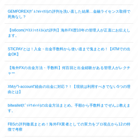
GEMFOREX(ｹﾞﾑﾌｫﾚｯｸｽ)の評判を洗い直した結果…金融ライセンス取得で
死角なし？
【is6com(ｱｲｴｽｼｯｸｽｺﾑ)の評判】海外FX歴10年の管理人が正直にお伝えし
ます。
STICPAYとは！入金・出金手数料から使い道まで鬼まとめ！【ATMでの出
金OK】
【海外FXの出金方法・手数料】何百回と出金経験がある管理人がレクチ
ャー
XMが”i-account”経由の出金に対応？！【現状は利用すべきでない5つの理
由とは】
bitwallet(ﾋﾞｯﾄｳｫﾚｯﾄ)の出金方法まとめ。手順から手数料までぜんぶ教えま
す。
FBSの評判徹底まとめ！海外FX業者としての実力をプロ視点から12の特
徴で考察