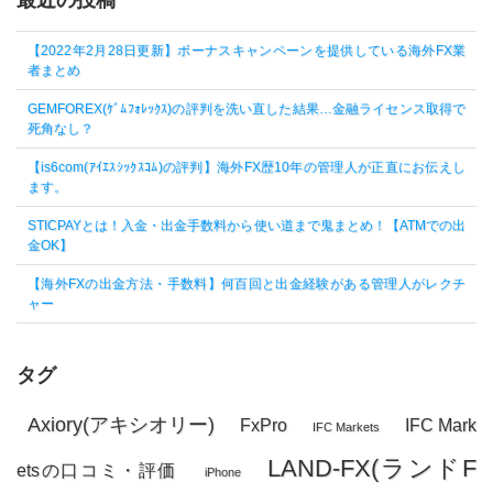
【2022年2月28日更新】ボーナスキャンペーンを提供している海外FX業
者まとめ
GEMFOREX(ｹﾞﾑﾌｫﾚｯｸｽ)の評判を洗い直した結果…金融ライセンス取得で
死角なし？
【is6com(ｱｲｴｽｼｯｸｽｺﾑ)の評判】海外FX歴10年の管理人が正直にお伝えし
ます。
STICPAYとは！入金・出金手数料から使い道まで鬼まとめ！【ATMでの出
金OK】
【海外FXの出金方法・手数料】何百回と出金経験がある管理人がレクチ
ャー
タグ
Axiory(アキシオリー)
FxPro
IFC Mark
IFC Markets
LAND-FX(ランドF
etsの口コミ・評価
iPhone