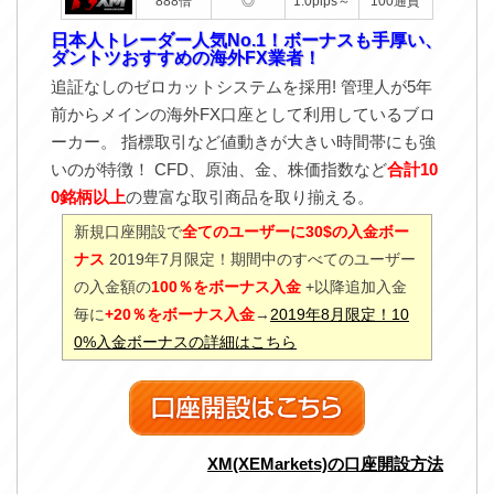
888倍
◎
1.0pips～
100通貨
日本人トレーダー人気No.1！ボーナスも手厚い、
ダントツおすすめの海外FX業者！
追証なしのゼロカットシステムを採用! 管理人が5年
前からメインの海外FX口座として利用しているブロ
ーカー。 指標取引など値動きが大きい時間帯にも強
いのが特徴！ CFD、原油、金、株価指数など
合計10
0銘柄以上
の豊富な取引商品を取り揃える。
新規口座開設で
全てのユーザーに30$の入金ボー
ナス
2019年7月限定！期間中のすべてのユーザー
の入金額の
100％をボーナス入金
+以降追加入金
毎に
+20％をボーナス入金
→
2019年8月限定！10
0%入金ボーナスの詳細はこちら
XM(XEMarkets)の口座開設方法