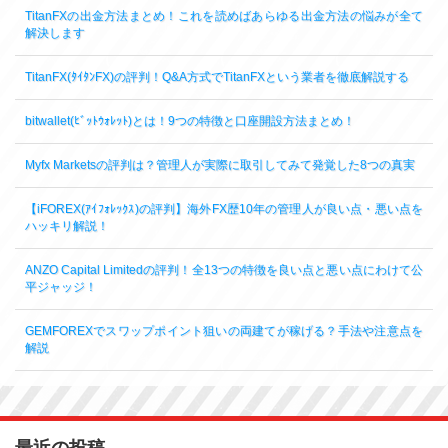
TitanFXの出金方法まとめ！これを読めばあらゆる出金方法の悩みが全て
解決します
TitanFX(ﾀｲﾀﾝFX)の評判！Q&A方式でTitanFXという業者を徹底解説する
bitwallet(ﾋﾞｯﾄｳｫﾚｯﾄ)とは！9つの特徴と口座開設方法まとめ！
Myfx Marketsの評判は？管理人が実際に取引してみて発覚した8つの真実
【iFOREX(ｱｲﾌｫﾚｯｸｽ)の評判】海外FX歴10年の管理人が良い点・悪い点を
ハッキリ解説！
ANZO Capital Limitedの評判！全13つの特徴を良い点と悪い点にわけて公
平ジャッジ！
GEMFOREXでスワップポイント狙いの両建てが稼げる？手法や注意点を
解説
最近の投稿