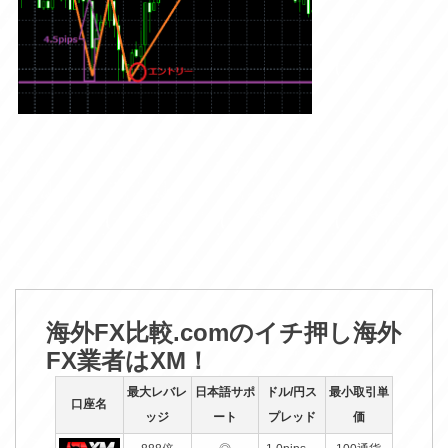
海外FX比較.comのイチ押し海外
FX業者はXM！
最大レバレ
日本語サポ
ドル/円ス
最小取引単
口座名
ッジ
ート
プレッド
価