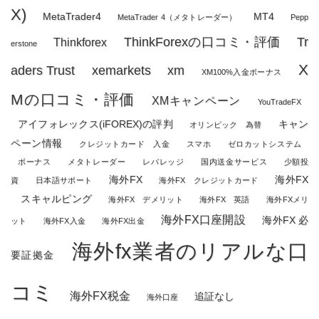
X)
MetaTrader4
MT4
MetaTrader 4（メタトレーダー）
Pepp
ThinkForexの口コミ・評価
Tr
Thinkforex
erstone
X
aders Trust
xemarkets
xm
XM100%入金ボーナス
Mの口コミ・評価
XMキャンペーン
YouTradeFX
アイフォレックス(iFOREX)の評判
キャン
オリンピック 為替
ペーン情報
クレジットカード 入金
スマホ
ゼロカットシステム
ボーナス
メタトレーダー
レバレッジ
国内送金サービス
少額投
海外FX
海外FX
資
日本語サポート
海外FX クレジットカード
スキャルピング
海外FX デメリット
海外FX 英語
海外FXメリ
海外FX口座開設
海外FX 必
ット
海外FX入金
海外FX出金
海外fx業者のリアルな口
要証拠金
コミ
海外FX税金
追証なし
海外口座