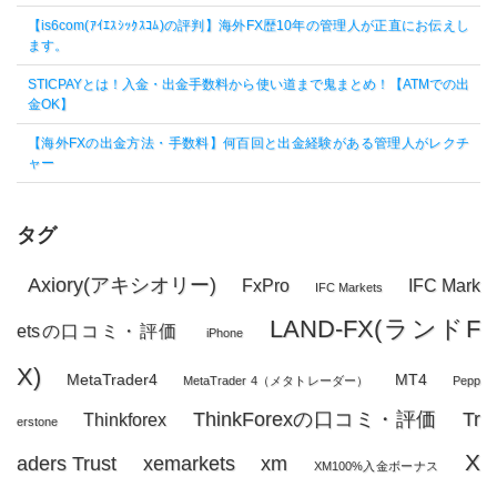
【is6com(ｱｲｴｽｼｯｸｽｺﾑ)の評判】海外FX歴10年の管理人が正直にお伝えし
ます。
STICPAYとは！入金・出金手数料から使い道まで鬼まとめ！【ATMでの出
金OK】
【海外FXの出金方法・手数料】何百回と出金経験がある管理人がレクチ
ャー
タグ
Axiory(アキシオリー)
FxPro
IFC Mark
IFC Markets
LAND-FX(ランドF
etsの口コミ・評価
iPhone
X)
MetaTrader4
MT4
MetaTrader 4（メタトレーダー）
Pepp
ThinkForexの口コミ・評価
Tr
Thinkforex
erstone
X
aders Trust
xemarkets
xm
XM100%入金ボーナス