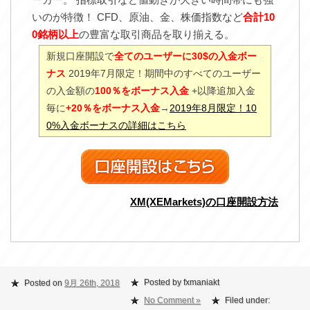
いのが特徴！ CFD、原油、金、株価指数など
合計10
0銘柄以上
の豊富な取引商品を取り揃える。
新規口座開設で
全てのユーザーに30$の入金ボー
ナス
2019年7月限定！期間中のすべてのユーザー
の入金額の
100％をボーナス入金
+以降追加入金
毎に
+20％をボーナス入金
→
2019年8月限定！10
0%入金ボーナスの詳細はこちら
XM(XEMarkets)の口座開設方法
Posted by fxmaniakt
Posted on
9月 26th, 2018
No Comment »
Filed under: