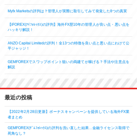
Myfx Marketsの評判は？管理人が実際に取引してみて発覚した8つの真実
【iFOREX(ｱｲﾌｫﾚｯｸｽ)の評判】海外FX歴10年の管理人が良い点・悪い点を
ハッキリ解説！
ANZO Capital Limitedの評判！全13つの特徴を良い点と悪い点にわけて公
平ジャッジ！
GEMFOREXでスワップポイント狙いの両建てが稼げる？手法や注意点を
解説
最近の投稿
【2022年2月28日更新】ボーナスキャンペーンを提供している海外FX業
者まとめ
GEMFOREX(ｹﾞﾑﾌｫﾚｯｸｽ)の評判を洗い直した結果…金融ライセンス取得で
死角なし？