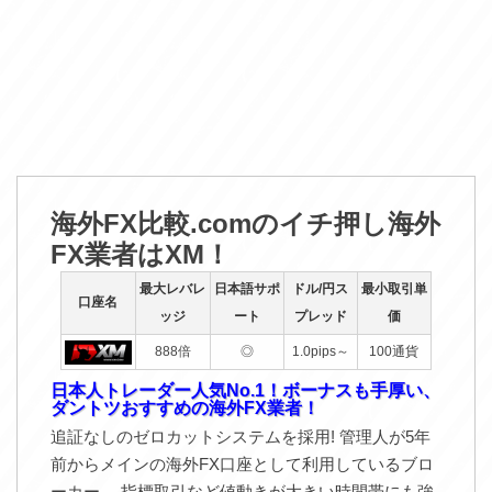
海外FX比較.comのイチ押し海外
FX業者はXM！
最大レバレ
日本語サポ
ドル/円ス
最小取引単
口座名
ッジ
ート
プレッド
価
888倍
◎
1.0pips～
100通貨
日本人トレーダー人気No.1！ボーナスも手厚い、
ダントツおすすめの海外FX業者！
追証なしのゼロカットシステムを採用! 管理人が5年
前からメインの海外FX口座として利用しているブロ
ーカー。 指標取引など値動きが大きい時間帯にも強