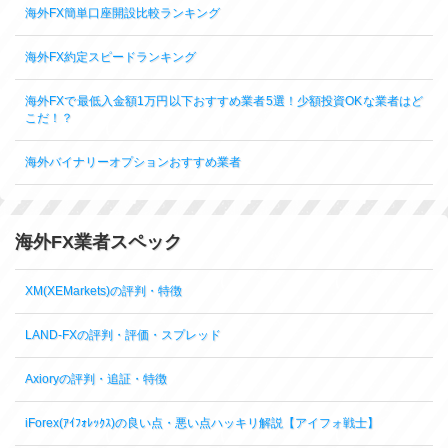
海外FX簡単口座開設比較ランキング
海外FX約定スピードランキング
海外FXで最低入金額1万円以下おすすめ業者5選！少額投資OKな業者はど
こだ！？
海外バイナリーオプションおすすめ業者
海外FX業者スペック
XM(XEMarkets)の評判・特徴
LAND-FXの評判・評価・スプレッド
Axioryの評判・追証・特徴
iForex(ｱｲﾌｫﾚｯｸｽ)の良い点・悪い点ハッキリ解説【アイフォ戦士】