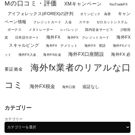
Mの口コミ・評価
XMキャンペーン
YouTradeFX
アイフォレックス(iFOREX)の評判
キャン
オリンピック 為替
ペーン情報
クレジットカード 入金
スマホ
ゼロカットシステム
ボーナス
メタトレーダー
レバレッジ
国内送金サービス
少額投
海外FX
海外FX
資
日本語サポート
海外FX クレジットカード
スキャルピング
海外FX デメリット
海外FX 英語
海外FXメリ
海外FX口座開設
海外FX 必
ット
海外FX入金
海外FX出金
海外fx業者のリアルな口
要証拠金
コミ
海外FX税金
追証なし
海外口座
カテゴリー
カテゴリー