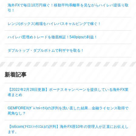
海外FXで毎日10万円稼ぐ！移動平均乖離率を見ながらハイレバ逆張り取
引！
レンジ(ボックス)相場をハイレバスキャルピングで稼ぐ！
ハイレバ窓埋めトレードを徹底検証！540pipsの利益！
ダブルトップ・ダブルボトムで利ザヤを取る！
新着記事
【2022年2月28日更新】ボーナスキャンペーンを提供している海外FX業
者まとめ
GEMFOREX(ｹﾞﾑﾌｫﾚｯｸｽ)の評判を洗い直した結果…金融ライセンス取得で
死角なし？
【is6com(ｱｲｴｽｼｯｸｽｺﾑ)の評判】海外FX歴10年の管理人が正直にお伝えし
ます。