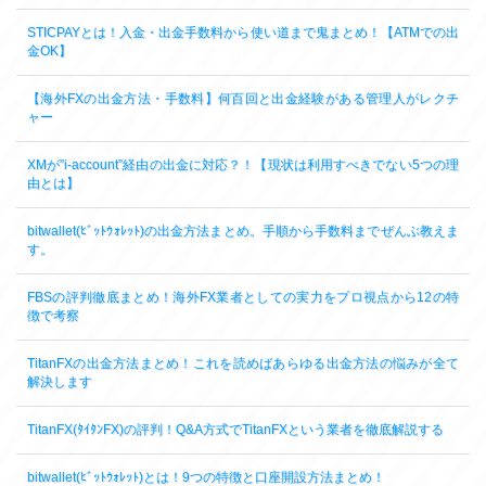
STICPAYとは！入金・出金手数料から使い道まで鬼まとめ！【ATMでの出
金OK】
【海外FXの出金方法・手数料】何百回と出金経験がある管理人がレクチ
ャー
XMが”i-account”経由の出金に対応？！【現状は利用すべきでない5つの理
由とは】
bitwallet(ﾋﾞｯﾄｳｫﾚｯﾄ)の出金方法まとめ。手順から手数料までぜんぶ教えま
す。
FBSの評判徹底まとめ！海外FX業者としての実力をプロ視点から12の特
徴で考察
TitanFXの出金方法まとめ！これを読めばあらゆる出金方法の悩みが全て
解決します
TitanFX(ﾀｲﾀﾝFX)の評判！Q&A方式でTitanFXという業者を徹底解説する
bitwallet(ﾋﾞｯﾄｳｫﾚｯﾄ)とは！9つの特徴と口座開設方法まとめ！