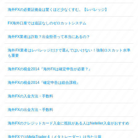
海外FXの必要証拠金は驚くほど少なくすむ。【レバレッジ】
FX海外口座では追証なしのゼロカットシステム
海外FX業者は詐欺？出金拒否って本当にあるの？
海外FX業者はレバレッジだけで選んではいけない！強制ロスカット水準
も重要
海外FXの税金2014『海外FXは確定申告が必要？』
海外FXの税金2014『確定申告は総合課税』
海外FXの入金方法・手数料
海外FXの出金方法・手数料
海外FXのクレジットカード入金に抵抗がある人はNeteller入金がおすすめ
海外FXではMetaTrader 4（メタトレーダー）は当たり前