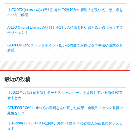
【iFOREX(ｱｲﾌｫﾚｯｸｽ)の評判】海外FX歴10年の管理人が良い点・悪い点を
ハッキリ解説！
ANZO Capital Limitedの評判！全13つの特徴を良い点と悪い点にわけて公
平ジャッジ！
GEMFOREXでスワップポイント狙いの両建てが稼げる？手法や注意点を
解説
最近の投稿
【2022年2月28日更新】ボーナスキャンペーンを提供している海外FX業
者まとめ
GEMFOREX(ｹﾞﾑﾌｫﾚｯｸｽ)の評判を洗い直した結果…金融ライセンス取得で
死角なし？
【is6com(ｱｲｴｽｼｯｸｽｺﾑ)の評判】海外FX歴10年の管理人が正直にお伝えし
ます。