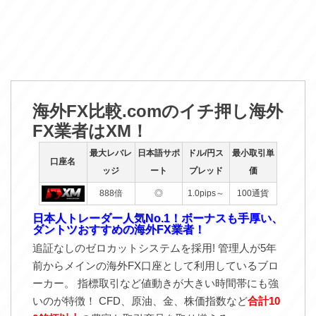
海外FX比較.comのイチ押し海外
FX業者はXM！
最大レバレ
日本語サポ
ドル/円ス
最小取引単
口座名
ッジ
ート
プレッド
価
888倍
◎
1.0pips～
100通貨
日本人トレーダー人気No.1！ボーナスも手厚い、
ダントツおすすめの海外FX業者！
追証なしのゼロカットシステムを採用! 管理人が5年
前からメインの海外FX口座として利用しているブロ
ーカー。 指標取引など値動きが大きい時間帯にも強
いのが特徴！ CFD、原油、金、株価指数など
合計10