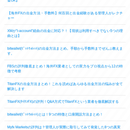
金OK】
【海外FXの出金方法・手数料】何百回と出金経験がある管理人がレクチ
ャー
XMが”i-account”経由の出金に対応？！【現状は利用すべきでない5つの理
由とは】
bitwallet(ﾋﾞｯﾄｳｫﾚｯﾄ)の出金方法まとめ。手順から手数料までぜんぶ教えま
す。
FBSの評判徹底まとめ！海外FX業者としての実力をプロ視点から12の特
徴で考察
TitanFXの出金方法まとめ！これを読めばあらゆる出金方法の悩みが全て
解決します
TitanFX(ﾀｲﾀﾝFX)の評判！Q&A方式でTitanFXという業者を徹底解説する
bitwallet(ﾋﾞｯﾄｳｫﾚｯﾄ)とは！9つの特徴と口座開設方法まとめ！
Myfx Marketsの評判は？管理人が実際に取引してみて発覚した8つの真実