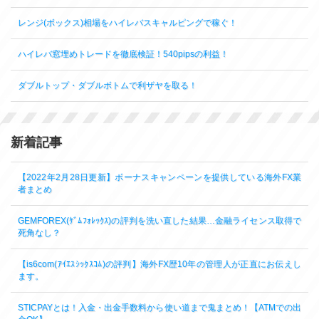
レンジ(ボックス)相場をハイレバスキャルピングで稼ぐ！
ハイレバ窓埋めトレードを徹底検証！540pipsの利益！
ダブルトップ・ダブルボトムで利ザヤを取る！
新着記事
【2022年2月28日更新】ボーナスキャンペーンを提供している海外FX業
者まとめ
GEMFOREX(ｹﾞﾑﾌｫﾚｯｸｽ)の評判を洗い直した結果…金融ライセンス取得で
死角なし？
【is6com(ｱｲｴｽｼｯｸｽｺﾑ)の評判】海外FX歴10年の管理人が正直にお伝えし
ます。
STICPAYとは！入金・出金手数料から使い道まで鬼まとめ！【ATMでの出