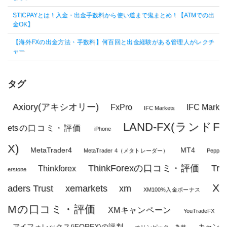
STICPAYとは！入金・出金手数料から使い道まで鬼まとめ！【ATMでの出
金OK】
【海外FXの出金方法・手数料】何百回と出金経験がある管理人がレクチ
ャー
タグ
Axiory(アキシオリー)
FxPro
IFC Mark
IFC Markets
LAND-FX(ランドF
etsの口コミ・評価
iPhone
X)
MetaTrader4
MT4
MetaTrader 4（メタトレーダー）
Pepp
ThinkForexの口コミ・評価
Tr
Thinkforex
erstone
X
aders Trust
xemarkets
xm
XM100%入金ボーナス
Mの口コミ・評価
XMキャンペーン
YouTradeFX
アイフォレックス(iFOREX)の評判
キャン