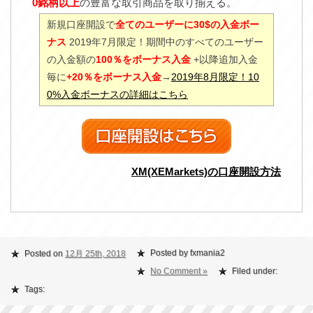
0銘柄以上
の豊富な取引商品を取り揃える。
新規口座開設で
全てのユーザーに30$の入金ボー
ナス
2019年7月限定！期間中のすべてのユーザー
の入金額の
100％をボーナス入金
+以降追加入金
毎に
+20％をボーナス入金
→
2019年8月限定！10
0%入金ボーナスの詳細はこちら
XM(XEMarkets)の口座開設方法
Posted by fxmania2
Posted on
12月 25th, 2018
No Comment »
Filed under:
Tags: