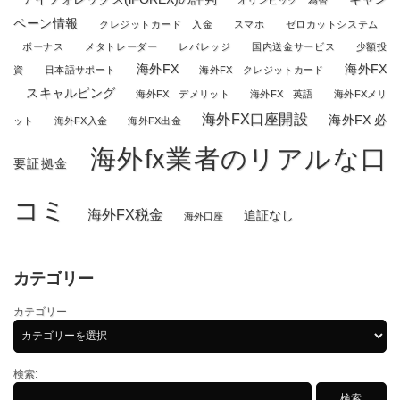
オリンピック 為替
ペーン情報
クレジットカード 入金
スマホ
ゼロカットシステム
ボーナス
メタトレーダー
レバレッジ
国内送金サービス
少額投
海外FX
海外FX
資
日本語サポート
海外FX クレジットカード
スキャルピング
海外FX デメリット
海外FX 英語
海外FXメリ
海外FX口座開設
海外FX 必
ット
海外FX入金
海外FX出金
海外fx業者のリアルな口
要証拠金
コミ
海外FX税金
追証なし
海外口座
カテゴリー
カテゴリー
検索: