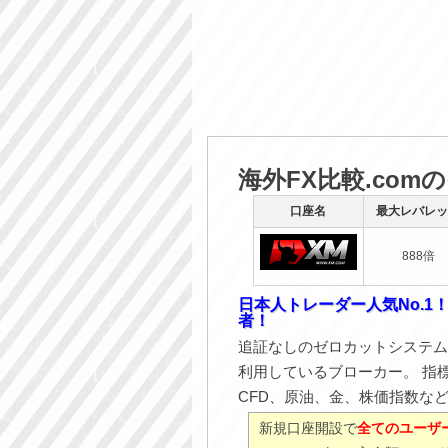
海外FX比較.com
口座名
最大レバレッ
888倍
日本人トレーダー人気No.1
者！
追証なしのゼロカットシステム
利用しているブローカー。 指
CFD、原油、金、株価指数な
新規口座開設で
全てのユーザー