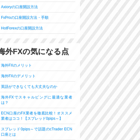
Axioryの口座開設方法
FxProの口座開設方法・手順
HotForexの口座開設方法
海外FXの気になる点
海外FXのメリット
海外FXのデメリット
英語ができなくても大丈夫なのか
海外FXでスキャルピングに最適な業者
は？
ECN口座のFX業者を徹底比較！オススメ
業者はココ！【スプレッド0pips～】
スプレッド0pips～で話題のcTrader ECN
口座とは