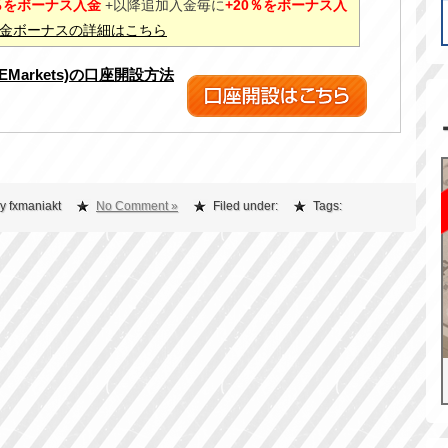
0％をボーナス入金
+以降追加入金毎に
+20％をボーナス入
%入金ボーナスの詳細はこちら
XEMarkets)の口座開設方法
y fxmaniakt
No Comment »
Filed under:
Tags: