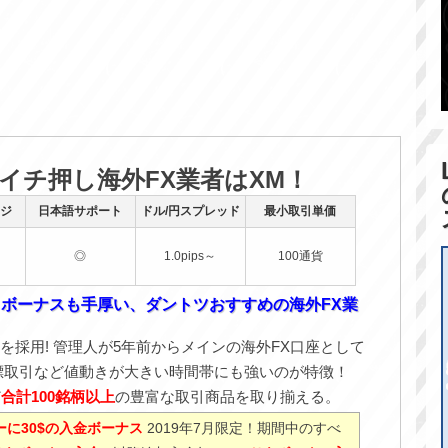
のイチ押し海外FX業者はXM！
ジ
日本語サポート
ドル/円スプレッド
最小取引単価
◎
1.0pips～
100通貨
！ボーナスも手厚い、ダントツおすすめの海外FX業
を採用! 管理人が5年前からメインの海外FX口座として
標取引など値動きが大きい時間帯にも強いのが特徴！
ど
合計100銘柄以上
の豊富な取引商品を取り揃える。
に30$の入金ボーナス
2019年7月限定！期間中のすべ