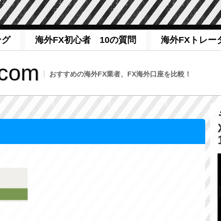
ング
海外FX初心者 10の質問
海外FXトレー
com
おすすめの海外FX業者、FX海外口座を比較！