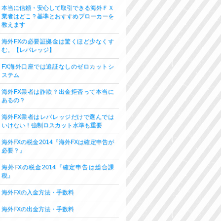
本当に信頼・安心して取引できる海外ＦＸ
業者はどこ？基準とおすすめブローカーを
教えます
海外FXの必要証拠金は驚くほど少なくす
む。【レバレッジ】
FX海外口座では追証なしのゼロカットシ
ステム
海外FX業者は詐欺？出金拒否って本当に
あるの？
海外FX業者はレバレッジだけで選んでは
いけない！強制ロスカット水準も重要
海外FXの税金2014『海外FXは確定申告が
必要？』
海外FXの税金2014『確定申告は総合課
税』
海外FXの入金方法・手数料
海外FXの出金方法・手数料