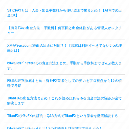
STICPAYとは！入金・出金手数料から使い道まで鬼まとめ！【ATMでの出
金OK】
【海外FXの出金方法・手数料】何百回と出金経験がある管理人がレクチ
ャー
XMが”i-account”経由の出金に対応？！【現状は利用すべきでない5つの理
由とは】
bitwallet(ﾋﾞｯﾄｳｫﾚｯﾄ)の出金方法まとめ。手順から手数料までぜんぶ教えま
す。
FBSの評判徹底まとめ！海外FX業者としての実力をプロ視点から12の特
徴で考察
TitanFXの出金方法まとめ！これを読めばあらゆる出金方法の悩みが全て
解決します
TitanFX(ﾀｲﾀﾝFX)の評判！Q&A方式でTitanFXという業者を徹底解説する
bitwallet(ﾋﾞｯﾄｳｫﾚｯﾄ)とは！9つの特徴と口座開設方法まとめ！