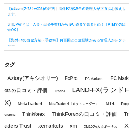
【is6com(ｱｲｴｽｼｯｸｽｺﾑ)の評判】海外FX歴10年の管理人が正直にお伝えし
ます。
STICPAYとは！入金・出金手数料から使い道まで鬼まとめ！【ATMでの出
金OK】
【海外FXの出金方法・手数料】何百回と出金経験がある管理人がレクチ
ャー
タグ
Axiory(アキシオリー)
FxPro
IFC Mark
IFC Markets
LAND-FX(ランドF
etsの口コミ・評価
iPhone
X)
MetaTrader4
MT4
MetaTrader 4（メタトレーダー）
Pepp
ThinkForexの口コミ・評価
Tr
Thinkforex
erstone
X
aders Trust
xemarkets
xm
XM100%入金ボーナス