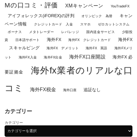
Mの口コミ・評価
XMキャンペーン
YouTradeFX
アイフォレックス(iFOREX)の評判
キャン
オリンピック 為替
ペーン情報
クレジットカード 入金
スマホ
ゼロカットシステム
ボーナス
メタトレーダー
レバレッジ
国内送金サービス
少額投
海外FX
海外FX
資
日本語サポート
海外FX クレジットカード
スキャルピング
海外FX デメリット
海外FX 英語
海外FXメリ
海外FX口座開設
海外FX 必
ット
海外FX入金
海外FX出金
海外fx業者のリアルな口
要証拠金
コミ
海外FX税金
追証なし
海外口座
カテゴリー
カテゴリー