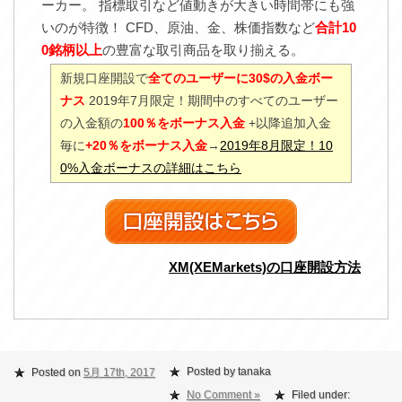
ーカー。 指標取引など値動きが大きい時間帯にも強
いのが特徴！ CFD、原油、金、株価指数など
合計10
0銘柄以上
の豊富な取引商品を取り揃える。
新規口座開設で
全てのユーザーに30$の入金ボー
ナス
2019年7月限定！期間中のすべてのユーザー
の入金額の
100％をボーナス入金
+以降追加入金
毎に
+20％をボーナス入金
→
2019年8月限定！10
0%入金ボーナスの詳細はこちら
XM(XEMarkets)の口座開設方法
Posted by tanaka
Posted on
5月 17th, 2017
No Comment »
Filed under: