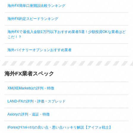
海外FX簡単口座開設比較ランキング
海外FX約定スピードランキング
海外FXで最低入金額1万円以下おすすめ業者5選！少額投資OKな業者はど
こだ！？
海外バイナリーオプションおすすめ業者
海外FX業者スペック
XM(XEMarkets)の評判・特徴
LAND-FXの評判・評価・スプレッド
Axioryの評判・追証・特徴
iForex(ｱｲﾌｫﾚｯｸｽ)の良い点・悪い点ハッキリ解説【アイフォ戦士】