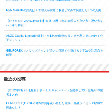
Myfx Marketsの評判は？管理人が実際に取引してみて発覚した8つの真実
【iFOREX(ｱｲﾌｫﾚｯｸｽ)の評判】海外FX歴10年の管理人が良い点・悪い点を
ハッキリ解説！
ANZO Capital Limitedの評判！全13つの特徴を良い点と悪い点にわけて公
平ジャッジ！
GEMFOREXでスワップポイント狙いの両建てが稼げる？手法や注意点を
解説
最近の投稿
【2022年2月28日更新】ボーナスキャンペーンを提供している海外FX業
者まとめ
GEMFOREX(ｹﾞﾑﾌｫﾚｯｸｽ)の評判を洗い直した結果…金融ライセンス取得で
死角なし？