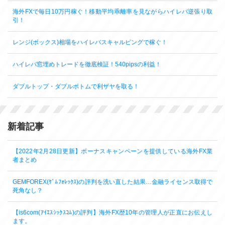
海外FXで毎日10万円稼ぐ！移動平均乖離率を見ながらハイレバ逆張り取
引！
レンジ(ボックス)相場をハイレバスキャルピングで稼ぐ！
ハイレバ窓埋めトレードを徹底検証！540pipsの利益！
ダブルトップ・ダブルボトムで利ザヤを取る！
新着記事
【2022年2月28日更新】ボーナスキャンペーンを提供している海外FX業
者まとめ
GEMFOREX(ｹﾞﾑﾌｫﾚｯｸｽ)の評判を洗い直した結果…金融ライセンス取得で
死角なし？
【is6com(ｱｲｴｽｼｯｸｽｺﾑ)の評判】海外FX歴10年の管理人が正直にお伝えし
ます。