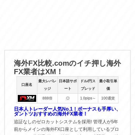
海外FX比較.comのイチ押し海外
FX業者はXM！
最大レバレ
日本語サポ
ドル/円ス
最小取引単
口座名
ッジ
ート
プレッド
価
888倍
◎
1.0pips～
100通貨
日本人トレーダー人気No.1！ボーナスも手厚い、
ダントツおすすめの海外FX業者！
追証なしのゼロカットシステムを採用! 管理人が5年
前からメインの海外FX口座として利用しているブロ