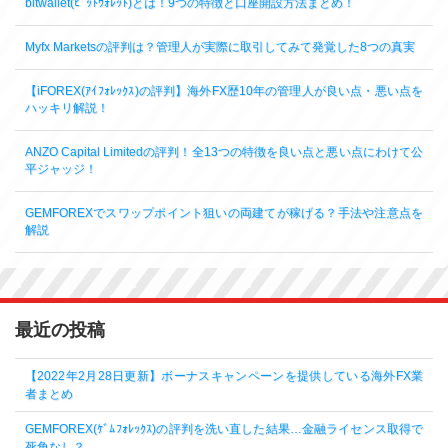
bitwallet(ﾋﾞｯﾄｳｫﾚｯﾄ)とは！9つの特徴と口座開設方法まとめ！
Myfx Marketsの評判は？管理人が実際に取引してみて発覚した8つの真実
【iFOREX(ｱｲﾌｫﾚｯｸｽ)の評判】海外FX歴10年の管理人が良い点・悪い点を
ハッキリ解説！
ANZO Capital Limitedの評判！全13つの特徴を良い点と悪い点にわけて公
平ジャッジ！
GEMFOREXでスワップポイント狙いの両建てが稼げる？手法や注意点を
解説
最近の投稿
【2022年2月28日更新】ボーナスキャンペーンを提供している海外FX業
者まとめ
GEMFOREX(ｹﾞﾑﾌｫﾚｯｸｽ)の評判を洗い直した結果…金融ライセンス取得で
死角なし？