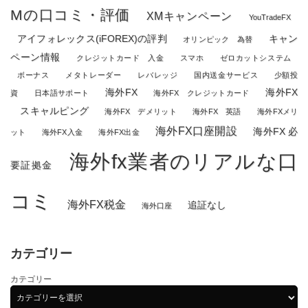
Mの口コミ・評価
XMキャンペーン
YouTradeFX
アイフォレックス(iFOREX)の評判
キャン
オリンピック 為替
ペーン情報
クレジットカード 入金
スマホ
ゼロカットシステム
ボーナス
メタトレーダー
レバレッジ
国内送金サービス
少額投
海外FX
海外FX
資
日本語サポート
海外FX クレジットカード
スキャルピング
海外FX デメリット
海外FX 英語
海外FXメリ
海外FX口座開設
海外FX 必
ット
海外FX入金
海外FX出金
海外fx業者のリアルな口
要証拠金
コミ
海外FX税金
追証なし
海外口座
カテゴリー
カテゴリー