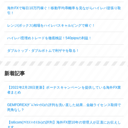
海外FXで毎日10万円稼ぐ！移動平均乖離率を見ながらハイレバ逆張り取
引！
レンジ(ボックス)相場をハイレバスキャルピングで稼ぐ！
ハイレバ窓埋めトレードを徹底検証！540pipsの利益！
ダブルトップ・ダブルボトムで利ザヤを取る！
新着記事
【2022年2月28日更新】ボーナスキャンペーンを提供している海外FX業
者まとめ
GEMFOREX(ｹﾞﾑﾌｫﾚｯｸｽ)の評判を洗い直した結果…金融ライセンス取得で
死角なし？
【is6com(ｱｲｴｽｼｯｸｽｺﾑ)の評判】海外FX歴10年の管理人が正直にお伝えし
ます。