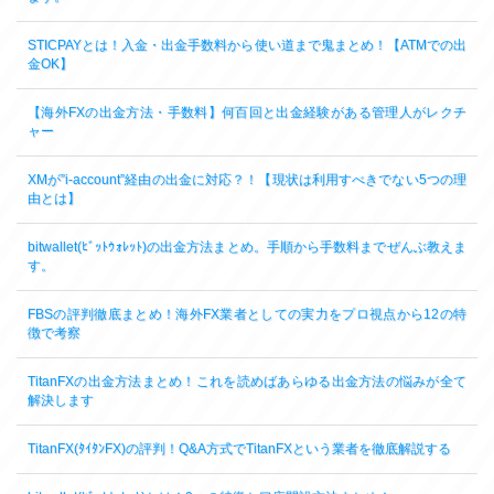
STICPAYとは！入金・出金手数料から使い道まで鬼まとめ！【ATMでの出
金OK】
【海外FXの出金方法・手数料】何百回と出金経験がある管理人がレクチ
ャー
XMが”i-account”経由の出金に対応？！【現状は利用すべきでない5つの理
由とは】
bitwallet(ﾋﾞｯﾄｳｫﾚｯﾄ)の出金方法まとめ。手順から手数料までぜんぶ教えま
す。
FBSの評判徹底まとめ！海外FX業者としての実力をプロ視点から12の特
徴で考察
TitanFXの出金方法まとめ！これを読めばあらゆる出金方法の悩みが全て
解決します
TitanFX(ﾀｲﾀﾝFX)の評判！Q&A方式でTitanFXという業者を徹底解説する