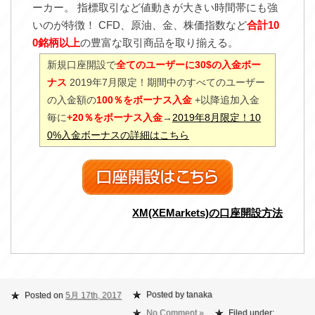
ーカー。 指標取引など値動きが大きい時間帯にも強
いのが特徴！ CFD、原油、金、株価指数など
合計10
0銘柄以上
の豊富な取引商品を取り揃える。
新規口座開設で
全てのユーザーに30$の入金ボー
ナス
2019年7月限定！期間中のすべてのユーザー
の入金額の
100％をボーナス入金
+以降追加入金
毎に
+20％をボーナス入金
→
2019年8月限定！10
0%入金ボーナスの詳細はこちら
XM(XEMarkets)の口座開設方法
Posted by tanaka
Posted on
5月 17th, 2017
No Comment »
Filed under: