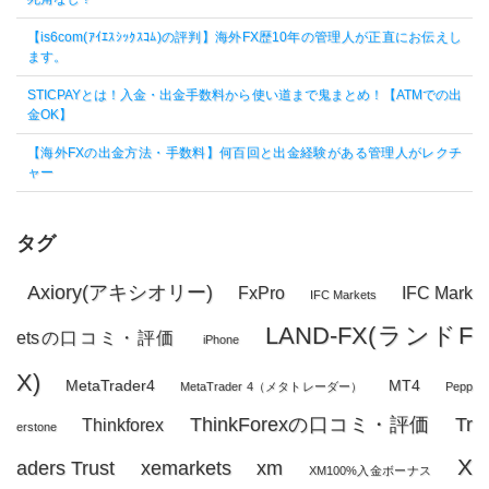
【is6com(ｱｲｴｽｼｯｸｽｺﾑ)の評判】海外FX歴10年の管理人が正直にお伝えし
ます。
STICPAYとは！入金・出金手数料から使い道まで鬼まとめ！【ATMでの出
金OK】
【海外FXの出金方法・手数料】何百回と出金経験がある管理人がレクチ
ャー
タグ
Axiory(アキシオリー)
FxPro
IFC Mark
IFC Markets
LAND-FX(ランドF
etsの口コミ・評価
iPhone
X)
MetaTrader4
MT4
MetaTrader 4（メタトレーダー）
Pepp
ThinkForexの口コミ・評価
Tr
Thinkforex
erstone
X
aders Trust
xemarkets
xm
XM100%入金ボーナス