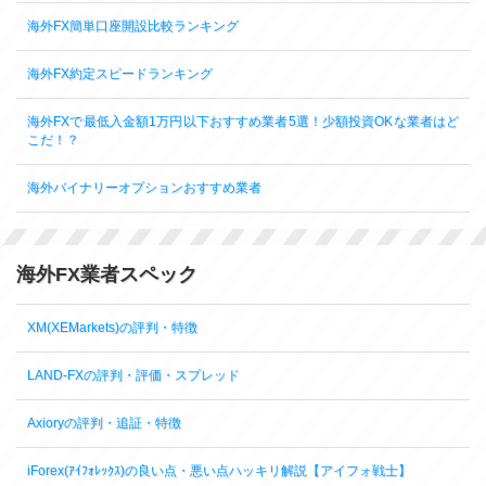
海外FX簡単口座開設比較ランキング
海外FX約定スピードランキング
海外FXで最低入金額1万円以下おすすめ業者5選！少額投資OKな業者はど
こだ！？
海外バイナリーオプションおすすめ業者
海外FX業者スペック
XM(XEMarkets)の評判・特徴
LAND-FXの評判・評価・スプレッド
Axioryの評判・追証・特徴
iForex(ｱｲﾌｫﾚｯｸｽ)の良い点・悪い点ハッキリ解説【アイフォ戦士】