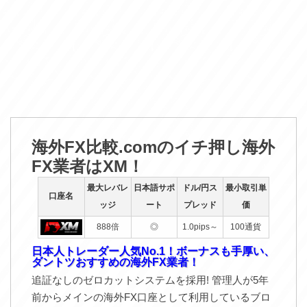
海外FX比較.comのイチ押し海外
FX業者はXM！
最大レバレ
日本語サポ
ドル/円ス
最小取引単
口座名
ッジ
ート
プレッド
価
888倍
◎
1.0pips～
100通貨
日本人トレーダー人気No.1！ボーナスも手厚い、
ダントツおすすめの海外FX業者！
追証なしのゼロカットシステムを採用! 管理人が5年
前からメインの海外FX口座として利用しているブロ