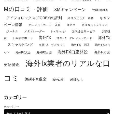
Mの口コミ・評価
XMキャンペーン
YouTradeFX
アイフォレックス(iFOREX)の評判
キャン
オリンピック 為替
ペーン情報
クレジットカード 入金
スマホ
ゼロカットシステム
ボーナス
メタトレーダー
レバレッジ
国内送金サービス
少額投
海外FX
海外FX
資
日本語サポート
海外FX クレジットカード
スキャルピング
海外FX デメリット
海外FX 英語
海外FXメリ
海外FX口座開設
海外FX 必
ット
海外FX入金
海外FX出金
海外fx業者のリアルな口
要証拠金
コミ
海外FX税金
追証なし
海外口座
カテゴリー
カテゴリー