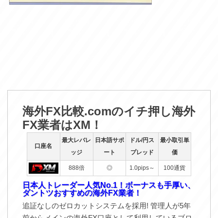
海外FX比較.comのイチ押し海外
FX業者はXM！
最大レバレ
日本語サポ
ドル/円ス
最小取引単
口座名
ッジ
ート
プレッド
価
888倍
◎
1.0pips～
100通貨
日本人トレーダー人気No.1！ボーナスも手厚い、
ダントツおすすめの海外FX業者！
追証なしのゼロカットシステムを採用! 管理人が5年
前からメインの海外FX口座として利用しているブロ