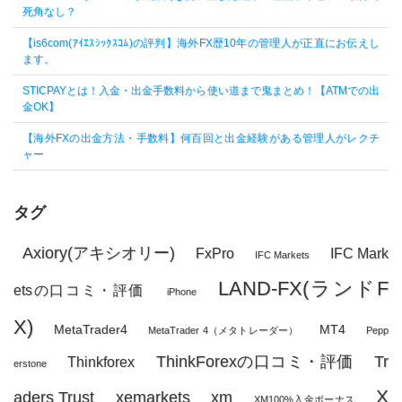
死角なし？
【is6com(ｱｲｴｽｼｯｸｽｺﾑ)の評判】海外FX歴10年の管理人が正直にお伝えし
ます。
STICPAYとは！入金・出金手数料から使い道まで鬼まとめ！【ATMでの出
金OK】
【海外FXの出金方法・手数料】何百回と出金経験がある管理人がレクチ
ャー
タグ
Axiory(アキシオリー)
FxPro
IFC Mark
IFC Markets
LAND-FX(ランドF
etsの口コミ・評価
iPhone
X)
MetaTrader4
MT4
MetaTrader 4（メタトレーダー）
Pepp
ThinkForexの口コミ・評価
Tr
Thinkforex
erstone
X
aders Trust
xemarkets
xm
XM100%入金ボーナス