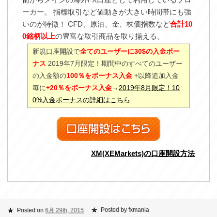
ーカー。 指標取引など値動きが大きい時間帯にも強
いのが特徴！ CFD、原油、金、株価指数など
合計10
0銘柄以上
の豊富な取引商品を取り揃える。
新規口座開設で
全てのユーザーに30$の入金ボー
ナス
2019年7月限定！期間中のすべてのユーザー
の入金額の
100％をボーナス入金
+以降追加入金
毎に
+20％をボーナス入金
→
2019年8月限定！10
0%入金ボーナスの詳細はこちら
XM(XEMarkets)の口座開設方法
Posted by fxmania
Posted on
6月 29th, 2015