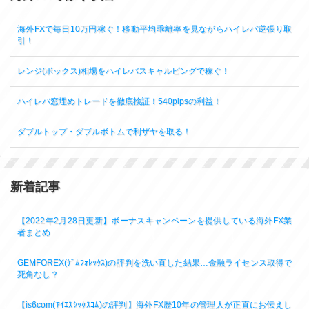
海外FXで毎日10万円稼ぐ！移動平均乖離率を見ながらハイレバ逆張り取
引！
レンジ(ボックス)相場をハイレバスキャルピングで稼ぐ！
ハイレバ窓埋めトレードを徹底検証！540pipsの利益！
ダブルトップ・ダブルボトムで利ザヤを取る！
新着記事
【2022年2月28日更新】ボーナスキャンペーンを提供している海外FX業
者まとめ
GEMFOREX(ｹﾞﾑﾌｫﾚｯｸｽ)の評判を洗い直した結果…金融ライセンス取得で
死角なし？
【is6com(ｱｲｴｽｼｯｸｽｺﾑ)の評判】海外FX歴10年の管理人が正直にお伝えし