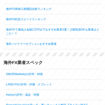
海外FX簡単口座開設比較ランキング
海外FX約定スピードランキング
海外FXで最低入金額1万円以下おすすめ業者5選！少額投資OKな業者はど
こだ！？
海外バイナリーオプションおすすめ業者
海外FX業者スペック
XM(XEMarkets)の評判・特徴
LAND-FXの評判・評価・スプレッド
Axioryの評判・追証・特徴
iForex(ｱｲﾌｫﾚｯｸｽ)の良い点・悪い点ハッキリ解説【アイフォ戦士】