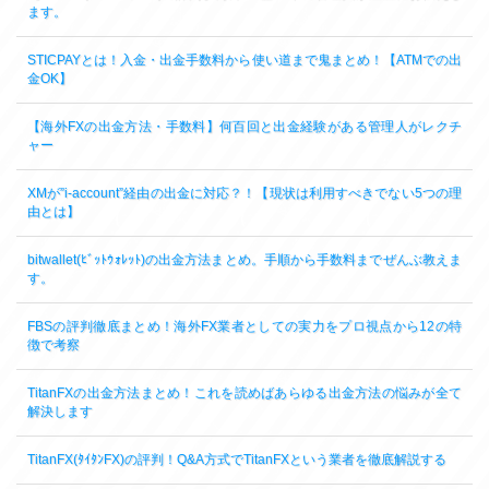
ます。
STICPAYとは！入金・出金手数料から使い道まで鬼まとめ！【ATMでの出
金OK】
【海外FXの出金方法・手数料】何百回と出金経験がある管理人がレクチ
ャー
XMが”i-account”経由の出金に対応？！【現状は利用すべきでない5つの理
由とは】
bitwallet(ﾋﾞｯﾄｳｫﾚｯﾄ)の出金方法まとめ。手順から手数料までぜんぶ教えま
す。
FBSの評判徹底まとめ！海外FX業者としての実力をプロ視点から12の特
徴で考察
TitanFXの出金方法まとめ！これを読めばあらゆる出金方法の悩みが全て
解決します
TitanFX(ﾀｲﾀﾝFX)の評判！Q&A方式でTitanFXという業者を徹底解説する