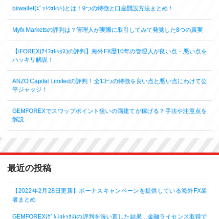
bitwallet(ﾋﾞｯﾄｳｫﾚｯﾄ)とは！9つの特徴と口座開設方法まとめ！
Myfx Marketsの評判は？管理人が実際に取引してみて発覚した8つの真実
【iFOREX(ｱｲﾌｫﾚｯｸｽ)の評判】海外FX歴10年の管理人が良い点・悪い点を
ハッキリ解説！
ANZO Capital Limitedの評判！全13つの特徴を良い点と悪い点にわけて公
平ジャッジ！
GEMFOREXでスワップポイント狙いの両建てが稼げる？手法や注意点を
解説
最近の投稿
【2022年2月28日更新】ボーナスキャンペーンを提供している海外FX業
者まとめ
GEMFOREX(ｹﾞﾑﾌｫﾚｯｸｽ)の評判を洗い直した結果…金融ライセンス取得で