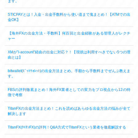
ます。
STICPAYとは！入金・出金手数料から使い道まで鬼まとめ！【ATMでの出
金OK】
【海外FXの出金方法・手数料】何百回と出金経験がある管理人がレクチ
ャー
XMが”i-account”経由の出金に対応？！【現状は利用すべきでない5つの理
由とは】
bitwallet(ﾋﾞｯﾄｳｫﾚｯﾄ)の出金方法まとめ。手順から手数料までぜんぶ教えま
す。
FBSの評判徹底まとめ！海外FX業者としての実力をプロ視点から12の特
徴で考察
TitanFXの出金方法まとめ！これを読めばあらゆる出金方法の悩みが全て
解決します
TitanFX(ﾀｲﾀﾝFX)の評判！Q&A方式でTitanFXという業者を徹底解説する