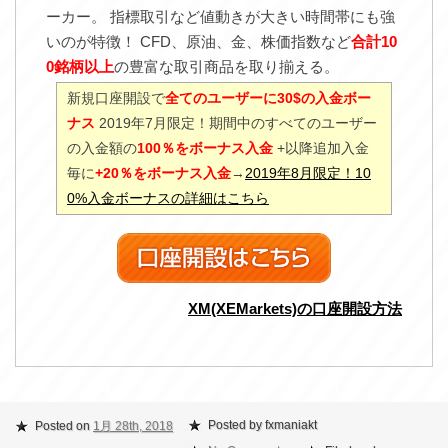
ーカー。 指標取引など値動きが大きい時間帯にも強
いのが特徴！ CFD、原油、金、株価指数など
合計10
0銘柄以上
の豊富な取引商品を取り揃える。
新規口座開設で
全てのユーザーに30$の入金ボー
ナス
2019年7月限定！期間中のすべてのユーザー
の入金額の
100％をボーナス入金
+以降追加入金
毎に
+20％をボーナス入金
→
2019年8月限定！10
0%入金ボーナスの詳細はこちら
XM(XEMarkets)の口座開設方法
Posted by fxmaniakt
Posted on
1月 28th, 2018