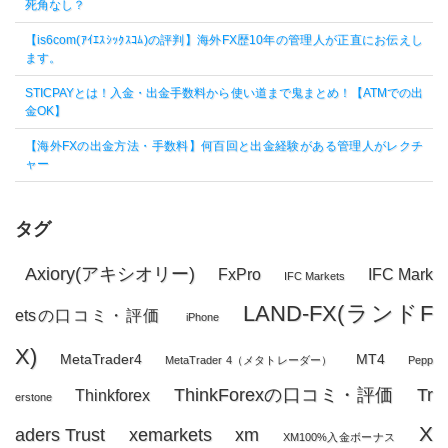
死角なし？
【is6com(ｱｲｴｽｼｯｸｽｺﾑ)の評判】海外FX歴10年の管理人が正直にお伝えし
ます。
STICPAYとは！入金・出金手数料から使い道まで鬼まとめ！【ATMでの出
金OK】
【海外FXの出金方法・手数料】何百回と出金経験がある管理人がレクチ
ャー
タグ
Axiory(アキシオリー)
FxPro
IFC Mark
IFC Markets
LAND-FX(ランドF
etsの口コミ・評価
iPhone
X)
MetaTrader4
MT4
MetaTrader 4（メタトレーダー）
Pepp
ThinkForexの口コミ・評価
Tr
Thinkforex
erstone
X
aders Trust
xemarkets
xm
XM100%入金ボーナス