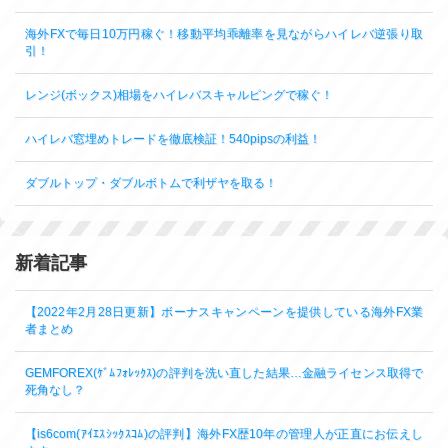
海外FXで毎日10万円稼ぐ！移動平均乖離率を見ながらハイレバ逆張り取
引！
レンジ(ボックス)相場をハイレバスキャルピングで稼ぐ！
ハイレバ窓埋めトレードを徹底検証！540pipsの利益！
ダブルトップ・ダブルボトムで利ザヤを取る！
新着記事
【2022年2月28日更新】ボーナスキャンペーンを提供している海外FX業
者まとめ
GEMFOREX(ｹﾞﾑﾌｫﾚｯｸｽ)の評判を洗い直した結果…金融ライセンス取得で
死角なし？
【is6com(ｱｲｴｽｼｯｸｽｺﾑ)の評判】海外FX歴10年の管理人が正直にお伝えし