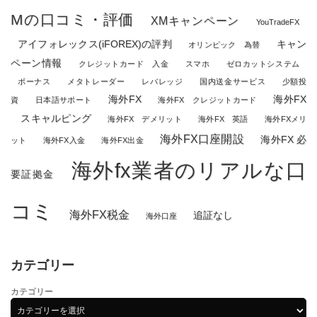
Mの口コミ・評価
XMキャンペーン
YouTradeFX
アイフォレックス(iFOREX)の評判
キャン
オリンピック 為替
ペーン情報
クレジットカード 入金
スマホ
ゼロカットシステム
ボーナス
メタトレーダー
レバレッジ
国内送金サービス
少額投
海外FX
海外FX
資
日本語サポート
海外FX クレジットカード
スキャルピング
海外FX デメリット
海外FX 英語
海外FXメリ
海外FX口座開設
海外FX 必
ット
海外FX入金
海外FX出金
海外fx業者のリアルな口
要証拠金
コミ
海外FX税金
追証なし
海外口座
カテゴリー
カテゴリー