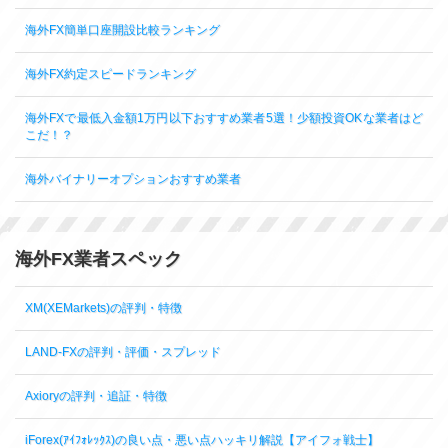
海外FX簡単口座開設比較ランキング
海外FX約定スピードランキング
海外FXで最低入金額1万円以下おすすめ業者5選！少額投資OKな業者はど
こだ！？
海外バイナリーオプションおすすめ業者
海外FX業者スペック
XM(XEMarkets)の評判・特徴
LAND-FXの評判・評価・スプレッド
Axioryの評判・追証・特徴
iForex(ｱｲﾌｫﾚｯｸｽ)の良い点・悪い点ハッキリ解説【アイフォ戦士】