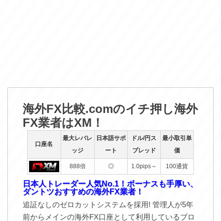
海外FX比較.comのイチ押し海外
FX業者はXM！
最大レバレ
日本語サポ
ドル/円ス
最小取引単
口座名
ッジ
ート
プレッド
価
888倍
◎
1.0pips～
100通貨
日本人トレーダー人気No.1！ボーナスも手厚い、
ダントツおすすめの海外FX業者！
追証なしのゼロカットシステムを採用! 管理人が5年
前からメインの海外FX口座として利用しているブロ