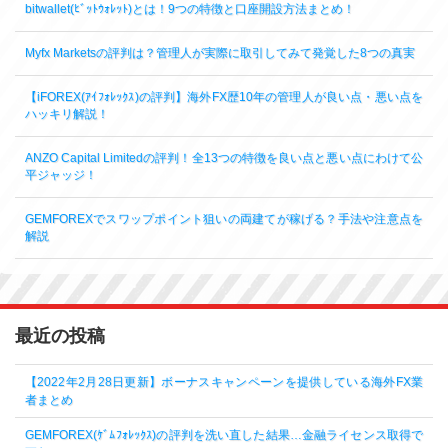
bitwallet(ﾋﾞｯﾄｳｫﾚｯﾄ)とは！9つの特徴と口座開設方法まとめ！
Myfx Marketsの評判は？管理人が実際に取引してみて発覚した8つの真実
【iFOREX(ｱｲﾌｫﾚｯｸｽ)の評判】海外FX歴10年の管理人が良い点・悪い点を
ハッキリ解説！
ANZO Capital Limitedの評判！全13つの特徴を良い点と悪い点にわけて公
平ジャッジ！
GEMFOREXでスワップポイント狙いの両建てが稼げる？手法や注意点を
解説
最近の投稿
【2022年2月28日更新】ボーナスキャンペーンを提供している海外FX業
者まとめ
GEMFOREX(ｹﾞﾑﾌｫﾚｯｸｽ)の評判を洗い直した結果…金融ライセンス取得で