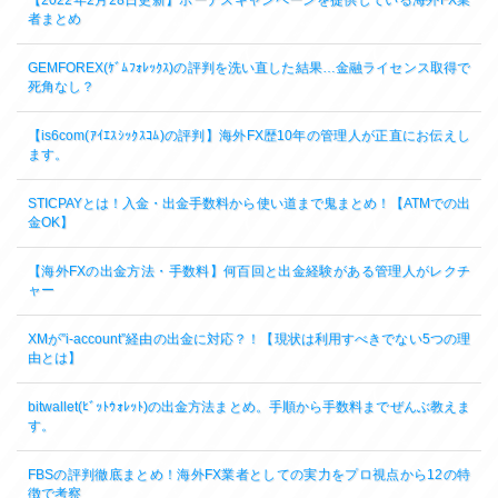
【2022年2月28日更新】ボーナスキャンペーンを提供している海外FX業
者まとめ
GEMFOREX(ｹﾞﾑﾌｫﾚｯｸｽ)の評判を洗い直した結果…金融ライセンス取得で
死角なし？
【is6com(ｱｲｴｽｼｯｸｽｺﾑ)の評判】海外FX歴10年の管理人が正直にお伝えし
ます。
STICPAYとは！入金・出金手数料から使い道まで鬼まとめ！【ATMでの出
金OK】
【海外FXの出金方法・手数料】何百回と出金経験がある管理人がレクチ
ャー
XMが”i-account”経由の出金に対応？！【現状は利用すべきでない5つの理
由とは】
bitwallet(ﾋﾞｯﾄｳｫﾚｯﾄ)の出金方法まとめ。手順から手数料までぜんぶ教えま
す。
FBSの評判徹底まとめ！海外FX業者としての実力をプロ視点から12の特
徴で考察