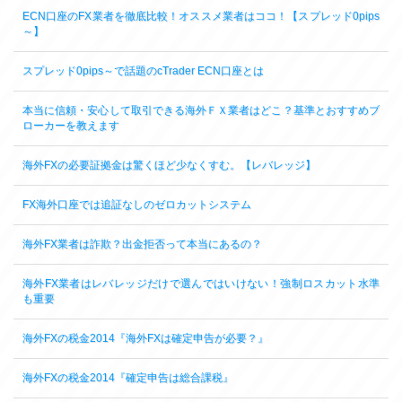
ECN口座のFX業者を徹底比較！オススメ業者はココ！【スプレッド0pips
～】
スプレッド0pips～で話題のcTrader ECN口座とは
本当に信頼・安心して取引できる海外ＦＸ業者はどこ？基準とおすすめブ
ローカーを教えます
海外FXの必要証拠金は驚くほど少なくすむ。【レバレッジ】
FX海外口座では追証なしのゼロカットシステム
海外FX業者は詐欺？出金拒否って本当にあるの？
海外FX業者はレバレッジだけで選んではいけない！強制ロスカット水準
も重要
海外FXの税金2014『海外FXは確定申告が必要？』
海外FXの税金2014『確定申告は総合課税』