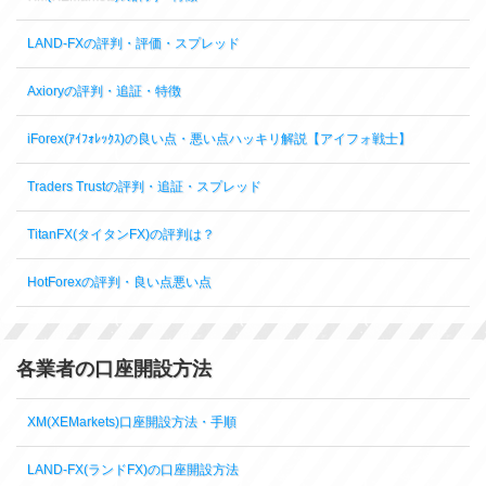
LAND-FXの評判・評価・スプレッド
Axioryの評判・追証・特徴
iForex(ｱｲﾌｫﾚｯｸｽ)の良い点・悪い点ハッキリ解説【アイフォ戦士】
Traders Trustの評判・追証・スプレッド
TitanFX(タイタンFX)の評判は？
HotForexの評判・良い点悪い点
各業者の口座開設方法
XM(XEMarkets)口座開設方法・手順
LAND-FX(ランドFX)の口座開設方法