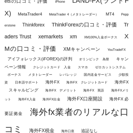
LAND-FX(ランドF
etsの口コミ・評価
iPhone
X)
MetaTrader4
MT4
MetaTrader 4（メタトレーダー）
Pepp
ThinkForexの口コミ・評価
Tr
Thinkforex
erstone
X
aders Trust
xemarkets
xm
XM100%入金ボーナス
Mの口コミ・評価
XMキャンペーン
YouTradeFX
アイフォレックス(iFOREX)の評判
キャン
オリンピック 為替
ペーン情報
クレジットカード 入金
スマホ
ゼロカットシステム
ボーナス
メタトレーダー
レバレッジ
国内送金サービス
少額投
海外FX
海外FX
資
日本語サポート
海外FX クレジットカード
スキャルピング
海外FX デメリット
海外FX 英語
海外FXメリ
海外FX口座開設
海外FX 必
ット
海外FX入金
海外FX出金
海外fx業者のリアルな口
要証拠金
コミ
海外FX税金
追証なし
海外口座