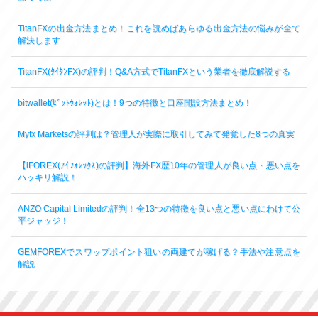
TitanFXの出金方法まとめ！これを読めばあらゆる出金方法の悩みが全て
解決します
TitanFX(ﾀｲﾀﾝFX)の評判！Q&A方式でTitanFXという業者を徹底解説する
bitwallet(ﾋﾞｯﾄｳｫﾚｯﾄ)とは！9つの特徴と口座開設方法まとめ！
Myfx Marketsの評判は？管理人が実際に取引してみて発覚した8つの真実
【iFOREX(ｱｲﾌｫﾚｯｸｽ)の評判】海外FX歴10年の管理人が良い点・悪い点を
ハッキリ解説！
ANZO Capital Limitedの評判！全13つの特徴を良い点と悪い点にわけて公
平ジャッジ！
GEMFOREXでスワップポイント狙いの両建てが稼げる？手法や注意点を
解説