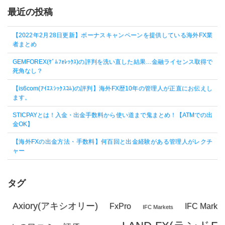
最近の投稿
【2022年2月28日更新】ボーナスキャンペーンを提供している海外FX業
者まとめ
GEMFOREX(ｹﾞﾑﾌｫﾚｯｸｽ)の評判を洗い直した結果…金融ライセンス取得で
死角なし？
【is6com(ｱｲｴｽｼｯｸｽｺﾑ)の評判】海外FX歴10年の管理人が正直にお伝えし
ます。
STICPAYとは！入金・出金手数料から使い道まで鬼まとめ！【ATMでの出
金OK】
【海外FXの出金方法・手数料】何百回と出金経験がある管理人がレクチ
ャー
タグ
Axiory(アキシオリー)
FxPro
IFC Mark
IFC Markets