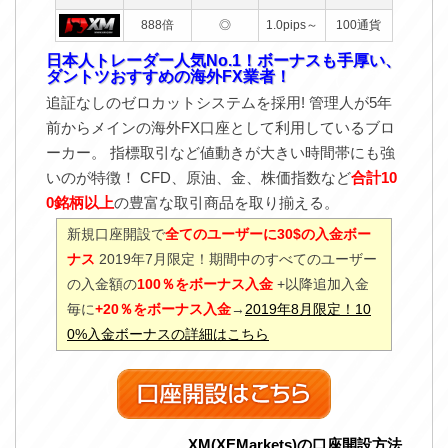
888倍
◎
1.0pips～
100通貨
日本人トレーダー人気No.1！ボーナスも手厚い、
ダントツおすすめの海外FX業者！
追証なしのゼロカットシステムを採用! 管理人が5年
前からメインの海外FX口座として利用しているブロ
ーカー。 指標取引など値動きが大きい時間帯にも強
いのが特徴！ CFD、原油、金、株価指数など
合計10
0銘柄以上
の豊富な取引商品を取り揃える。
新規口座開設で
全てのユーザーに30$の入金ボー
ナス
2019年7月限定！期間中のすべてのユーザー
の入金額の
100％をボーナス入金
+以降追加入金
毎に
+20％をボーナス入金
→
2019年8月限定！10
0%入金ボーナスの詳細はこちら
XM(XEMarkets)の口座開設方法