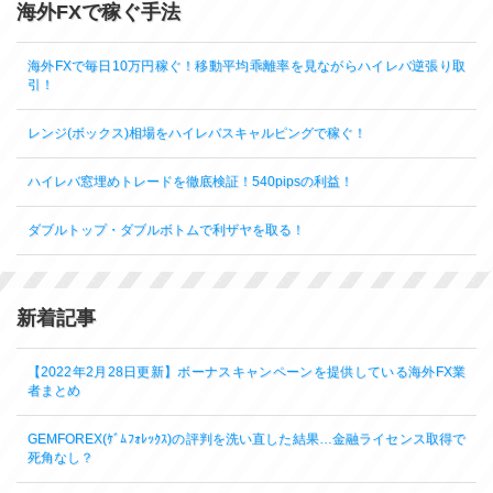
海外FXで稼ぐ手法
海外FXで毎日10万円稼ぐ！移動平均乖離率を見ながらハイレバ逆張り取
引！
レンジ(ボックス)相場をハイレバスキャルピングで稼ぐ！
ハイレバ窓埋めトレードを徹底検証！540pipsの利益！
ダブルトップ・ダブルボトムで利ザヤを取る！
新着記事
【2022年2月28日更新】ボーナスキャンペーンを提供している海外FX業
者まとめ
GEMFOREX(ｹﾞﾑﾌｫﾚｯｸｽ)の評判を洗い直した結果…金融ライセンス取得で
死角なし？