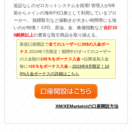
追証なしのゼロカットシステムを採用! 管理人が5年
前からメインの海外FX口座として利用しているブロ
ーカー。 指標取引など値動きが大きい時間帯にも強
いのが特徴！ CFD、原油、金、株価指数など
合計10
0銘柄以上
の豊富な取引商品を取り揃える。
新規口座開設で
全てのユーザーに30$の入金ボー
ナス
2019年7月限定！期間中のすべてのユーザー
の入金額の
100％をボーナス入金
+以降追加入金
毎に
+20％をボーナス入金
→
2019年8月限定！10
0%入金ボーナスの詳細はこちら
XM(XEMarkets)の口座開設方法