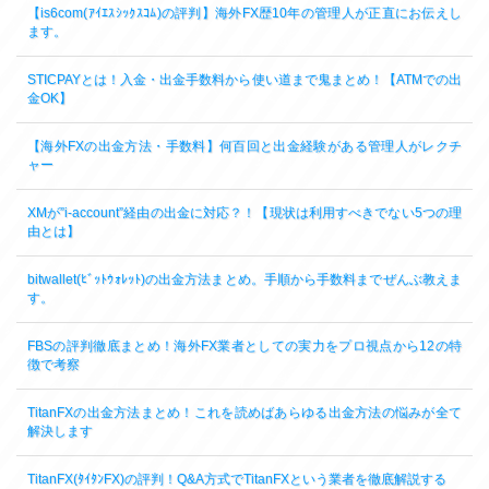
【is6com(ｱｲｴｽｼｯｸｽｺﾑ)の評判】海外FX歴10年の管理人が正直にお伝えし
ます。
STICPAYとは！入金・出金手数料から使い道まで鬼まとめ！【ATMでの出
金OK】
【海外FXの出金方法・手数料】何百回と出金経験がある管理人がレクチ
ャー
XMが”i-account”経由の出金に対応？！【現状は利用すべきでない5つの理
由とは】
bitwallet(ﾋﾞｯﾄｳｫﾚｯﾄ)の出金方法まとめ。手順から手数料までぜんぶ教えま
す。
FBSの評判徹底まとめ！海外FX業者としての実力をプロ視点から12の特
徴で考察
TitanFXの出金方法まとめ！これを読めばあらゆる出金方法の悩みが全て
解決します
TitanFX(ﾀｲﾀﾝFX)の評判！Q&A方式でTitanFXという業者を徹底解説する