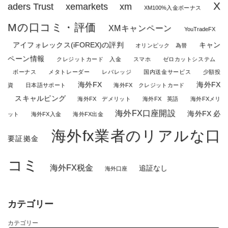
X
aders Trust
xemarkets
xm
XM100%入金ボーナス
Mの口コミ・評価
XMキャンペーン
YouTradeFX
アイフォレックス(iFOREX)の評判
キャン
オリンピック 為替
ペーン情報
クレジットカード 入金
スマホ
ゼロカットシステム
ボーナス
メタトレーダー
レバレッジ
国内送金サービス
少額投
海外FX
海外FX
資
日本語サポート
海外FX クレジットカード
スキャルピング
海外FX デメリット
海外FX 英語
海外FXメリ
海外FX口座開設
海外FX 必
ット
海外FX入金
海外FX出金
海外fx業者のリアルな口
要証拠金
コミ
海外FX税金
追証なし
海外口座
カテゴリー
カテゴリー