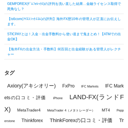
GEMFOREX(ｹﾞﾑﾌｫﾚｯｸｽ)の評判を洗い直した結果…金融ライセンス取得で
死角なし？
【is6com(ｱｲｴｽｼｯｸｽｺﾑ)の評判】海外FX歴10年の管理人が正直にお伝えし
ます。
STICPAYとは！入金・出金手数料から使い道まで鬼まとめ！【ATMでの出
金OK】
【海外FXの出金方法・手数料】何百回と出金経験がある管理人がレクチ
ャー
タグ
Axiory(アキシオリー)
FxPro
IFC Mark
IFC Markets
LAND-FX(ランドF
etsの口コミ・評価
iPhone
X)
MetaTrader4
MT4
MetaTrader 4（メタトレーダー）
Pepp
ThinkForexの口コミ・評価
Tr
Thinkforex
erstone