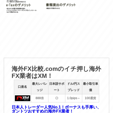
海外FX比較.comのイチ押し海外
FX業者はXM！
最大レバレ
日本語サポ
ドル/円ス
最小取引単
口座名
ッジ
ート
プレッド
価
888倍
◎
1.0pips～
100通貨
日本人トレーダー人気No.1！ボーナスも手厚い、
ダントツおすすめの海外FX業者！