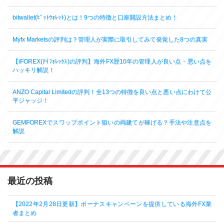
bitwallet(ﾋﾞｯﾄｳｫﾚｯﾄ)とは！9つの特徴と口座開設方法まとめ！
Myfx Marketsの評判は？管理人が実際に取引してみて発覚した8つの真実
【iFOREX(ｱｲﾌｫﾚｯｸｽ)の評判】海外FX歴10年の管理人が良い点・悪い点を
ハッキリ解説！
ANZO Capital Limitedの評判！全13つの特徴を良い点と悪い点にわけて公
平ジャッジ！
GEMFOREXでスワップポイント狙いの両建てが稼げる？手法や注意点を
解説
最近の投稿
【2022年2月28日更新】ボーナスキャンペーンを提供している海外FX業
者まとめ