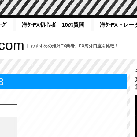
ング
海外FX初心者 10の質問
海外FXトレー
com
おすすめの海外FX業者、FX海外口座を比較！
3