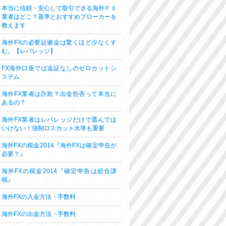
本当に信頼・安心して取引できる海外ＦＸ
業者はどこ？基準とおすすめブローカーを
教えます
海外FXの必要証拠金は驚くほど少なくす
む。【レバレッジ】
FX海外口座では追証なしのゼロカットシ
ステム
海外FX業者は詐欺？出金拒否って本当に
あるの？
海外FX業者はレバレッジだけで選んでは
いけない！強制ロスカット水準も重要
海外FXの税金2014『海外FXは確定申告が
必要？』
海外FXの税金2014『確定申告は総合課
税』
海外FXの入金方法・手数料
海外FXの出金方法・手数料