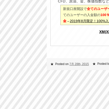
CFD、原油、金、株価指数な
新規口座開設で
全てのユーザー
てのユーザーの入金額の
10
金
→
2019年8月限定！100
XM(
Posted b
Posted on
7月 28th, 2015