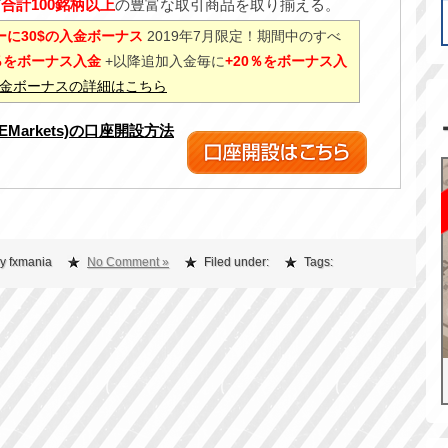
ど
合計100銘柄以上
の豊富な取引商品を取り揃える。
に30$の入金ボーナス
2019年7月限定！期間中のすべ
0％をボーナス入金
+以降追加入金毎に
+20％をボーナス入
%入金ボーナスの詳細はこちら
XEMarkets)の口座開設方法
y fxmania
No Comment »
Filed under:
Tags: