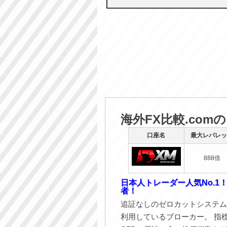
海外FX比較.com
口座名
最大レバレッ
888倍
日本人トレーダー人気No.1
者！
追証なしのゼロカットシステム
利用しているブローカー。 指