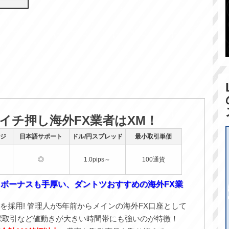
のイチ押し海外FX業者はXM！
ジ
日本語サポート
ドル/円スプレッド
最小取引単価
◎
1.0pips～
100通貨
！ボーナスも手厚い、ダントツおすすめの海外FX業
を採用! 管理人が5年前からメインの海外FX口座として
標取引など値動きが大きい時間帯にも強いのが特徴！