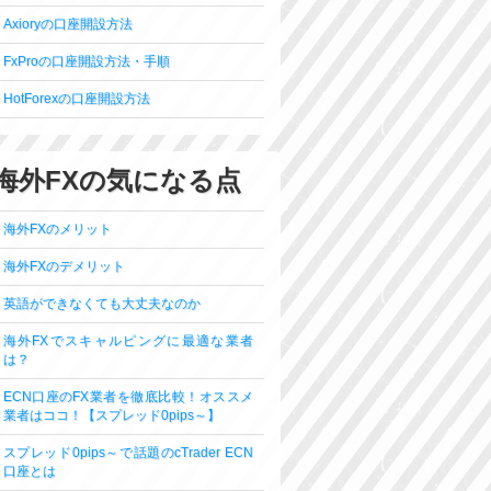
Axioryの口座開設方法
FxProの口座開設方法・手順
HotForexの口座開設方法
海外FXの気になる点
海外FXのメリット
海外FXのデメリット
英語ができなくても大丈夫なのか
海外FXでスキャルピングに最適な業者
は？
ECN口座のFX業者を徹底比較！オススメ
業者はココ！【スプレッド0pips～】
スプレッド0pips～で話題のcTrader ECN
口座とは