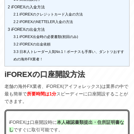
2
iFOREXの入金方法
2.1
iFOREXのクレジットカード入金の方法
2.2
iFOREXのNETTELER入金の方法
3
iFOREXの出金方法
3.1
iFOREX出金時の必要書類(初回のみ)
3.2
iFOREXの出金依頼
3.3
日本人トレーダー人気No.1！ボーナスも手厚い、ダントツおすす
めの海外FX業者！
iFOREXの口座開設方法
老舗の海外FX業者、iFOREX(アイフォレックス)は業界の中で
最も簡単で
所要時間は1分
スピーディーに口座開設することが
できます。
iFOREXは口座開設時に
本人確認書類提出・住所証明書な
し
ですぐに取引可能です。