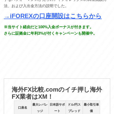
法、および入出金方法の説明でした。
→iFOREXの口座開設はこちらから
※当サイト経由だと100%入金ボーナスが付きます。
さらに証拠金に年利3%が付くキャンペーンも開催中。
海外FX比較.comのイチ押し海外
FX業者はXM！
最大レバレ
日本語サポ
ドル/円ス
最小取引単
口座名
ッジ
ート
プレッド
価