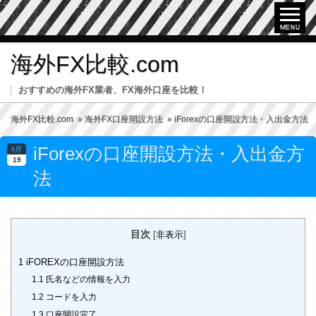
海外FX比較.com
おすすめの海外FX業者、FX海外口座を比較！
海外FX比較.com
»
海外FX口座開設方法
» iForexの口座開設方法・入出金方法
iForexの口座開設方法・入出金方
8月
19
法
目次
[
非表示
]
1
iFOREXの口座開設方法
1.1
氏名などの情報を入力
1.2
コードを入力
1.3
口座開設完了