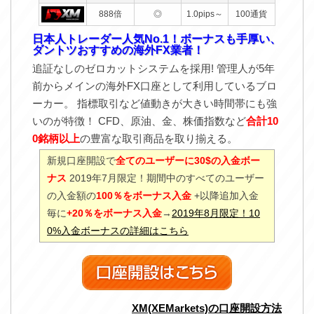
888倍
◎
1.0pips～
100通貨
日本人トレーダー人気No.1！ボーナスも手厚い、
ダントツおすすめの海外FX業者！
追証なしのゼロカットシステムを採用! 管理人が5年
前からメインの海外FX口座として利用しているブロ
ーカー。 指標取引など値動きが大きい時間帯にも強
いのが特徴！ CFD、原油、金、株価指数など
合計10
0銘柄以上
の豊富な取引商品を取り揃える。
新規口座開設で
全てのユーザーに30$の入金ボー
ナス
2019年7月限定！期間中のすべてのユーザー
の入金額の
100％をボーナス入金
+以降追加入金
毎に
+20％をボーナス入金
→
2019年8月限定！10
0%入金ボーナスの詳細はこちら
XM(XEMarkets)の口座開設方法