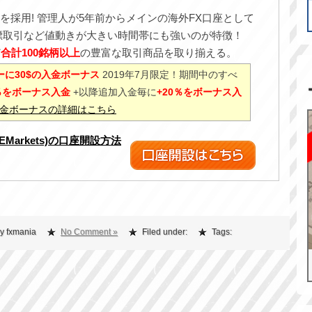
を採用! 管理人が5年前からメインの海外FX口座として
標取引など値動きが大きい時間帯にも強いのが特徴！
ど
合計100銘柄以上
の豊富な取引商品を取り揃える。
に30$の入金ボーナス
2019年7月限定！期間中のすべ
0％をボーナス入金
+以降追加入金毎に
+20％をボーナス入
%入金ボーナスの詳細はこちら
XEMarkets)の口座開設方法
y fxmania
No Comment »
Filed under:
Tags: