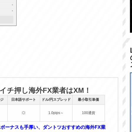
のイチ押し海外FX業者はXM！
ジ
日本語サポート
ドル/円スプレッド
最小取引単価
◎
1.0pips～
100通貨
！ボーナスも手厚い、ダントツおすすめの海外FX業