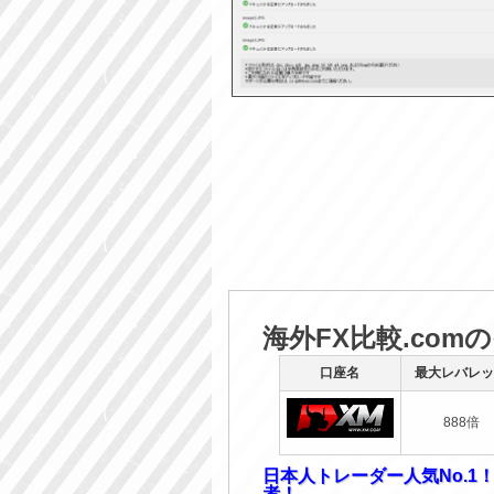
海外FX比較.com
口座名
最大レバレッ
888倍
日本人トレーダー人気No.1
者！