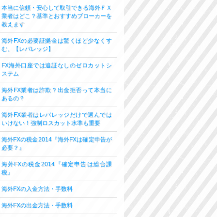
本当に信頼・安心して取引できる海外ＦＸ
業者はどこ？基準とおすすめブローカーを
教えます
海外FXの必要証拠金は驚くほど少なくす
む。【レバレッジ】
FX海外口座では追証なしのゼロカットシ
ステム
海外FX業者は詐欺？出金拒否って本当に
あるの？
海外FX業者はレバレッジだけで選んでは
いけない！強制ロスカット水準も重要
海外FXの税金2014『海外FXは確定申告が
必要？』
海外FXの税金2014『確定申告は総合課
税』
海外FXの入金方法・手数料
海外FXの出金方法・手数料