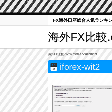
FX海外口座総合人気ランキ
海外FX比較.
» Media Attachment
海外FX比較.com
iforex-wit2
8月
19