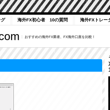
ング
海外FX初心者 10の質問
海外FXトレー
com
おすすめの海外FX業者、FX海外口座を比較！