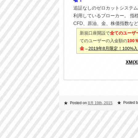
追証なしのゼロカットシステム
利用しているブローカー。 指
CFD、原油、金、株価指数な
新規口座開設で
全てのユーザー
てのユーザーの入金額の
10
金
→
2019年8月限定！100
XM(
Posted b
Posted on
8月 19th, 2015