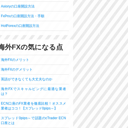
Axioryの口座開設方法
FxProの口座開設方法・手順
HotForexの口座開設方法
海外FXの気になる点
海外FXのメリット
海外FXのデメリット
英語ができなくても大丈夫なのか
海外FXでスキャルピングに最適な業者
は？
ECN口座のFX業者を徹底比較！オススメ
業者はココ！【スプレッド0pips～】
スプレッド0pips～で話題のcTrader ECN
口座とは