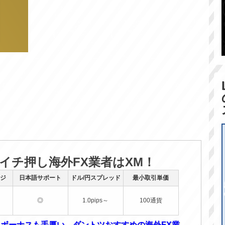
のイチ押し海外FX業者はXM！
ジ
日本語サポート
ドル/円スプレッド
最小取引単価
◎
1.0pips～
100通貨
！ボーナスも手厚い、ダントツおすすめの海外FX業