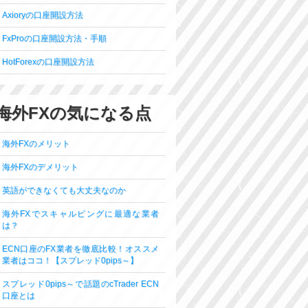
Axioryの口座開設方法
FxProの口座開設方法・手順
HotForexの口座開設方法
海外FXの気になる点
海外FXのメリット
海外FXのデメリット
英語ができなくても大丈夫なのか
海外FXでスキャルピングに最適な業者
は？
ECN口座のFX業者を徹底比較！オススメ
業者はココ！【スプレッド0pips～】
スプレッド0pips～で話題のcTrader ECN
口座とは