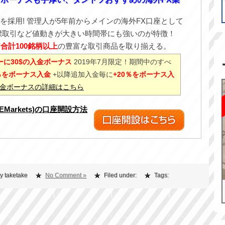
を採用! 管理人が5年前からメインの海外FX口座として
標取引など値動きが大きい時間帯にも強いのが特徴！
ど
合計100銘柄以上
の豊富な取引商品を取り揃える。
に30$の入金ボーナス
2019年7月限定！期間中のすべ
0％をボーナス入金
+以降追加入金毎に
+20％をボーナス入
%入金ボーナスの詳細はこちら
XEMarkets)の口座開設方法
y taketake
No Comment »
Filed under:
Tags: