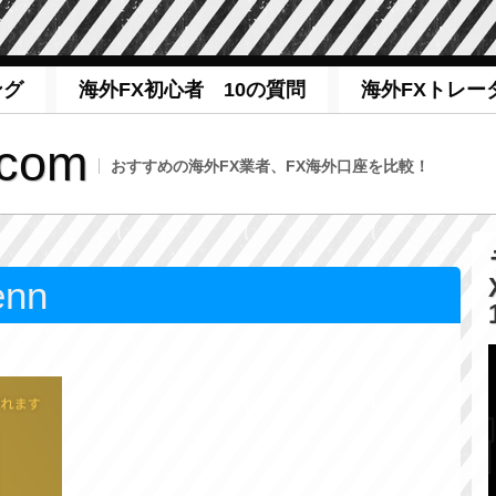
ング
海外FX初心者 10の質問
海外FXトレー
com
おすすめの海外FX業者、FX海外口座を比較！
enn