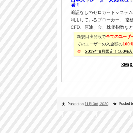
者！
追証なしのゼロカットシステム
利用しているブローカー。 指
CFD、原油、金、株価指数な
新規口座開設で
全てのユーザー
てのユーザーの入金額の
10
金
→
2019年8月限定！100
XM(
Posted b
Posted on
11月 3rd, 2020