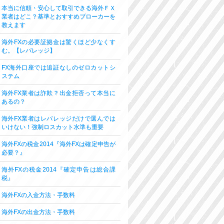
本当に信頼・安心して取引できる海外ＦＸ
業者はどこ？基準とおすすめブローカーを
教えます
海外FXの必要証拠金は驚くほど少なくす
む。【レバレッジ】
FX海外口座では追証なしのゼロカットシ
ステム
海外FX業者は詐欺？出金拒否って本当に
あるの？
海外FX業者はレバレッジだけで選んでは
いけない！強制ロスカット水準も重要
海外FXの税金2014『海外FXは確定申告が
必要？』
海外FXの税金2014『確定申告は総合課
税』
海外FXの入金方法・手数料
海外FXの出金方法・手数料