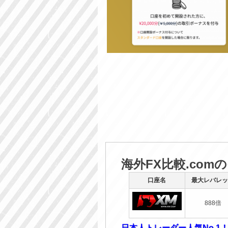
海外FX比較.com
口座名
最大レバレッ
888倍
日本人トレーダー人気No.1