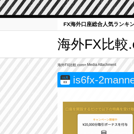
FX海外口座総合人気ランキ
海外FX比較.
» Media Attachment
海外FX比較.com
is6fx-2mann
11月
03