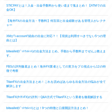
STICPAYとは！入金・出金手数料から使い道まで鬼まとめ！【ATMでの出
金OK】
【海外FXの出金方法・手数料】何百回と出金経験がある管理人がレクチ
ャー
XMが”i-account”経由の出金に対応？！【現状は利用すべきでない5つの理
由とは】
bitwallet(ﾋﾞｯﾄｳｫﾚｯﾄ)の出金方法まとめ。手順から手数料までぜんぶ教えま
す。
FBSの評判徹底まとめ！海外FX業者としての実力をプロ視点から12の特
徴で考察
TitanFXの出金方法まとめ！これを読めばあらゆる出金方法の悩みが全て
解決します
TitanFX(ﾀｲﾀﾝFX)の評判！Q&A方式でTitanFXという業者を徹底解説する
bitwallet(ﾋﾞｯﾄｳｫﾚｯﾄ)とは！9つの特徴と口座開設方法まとめ！