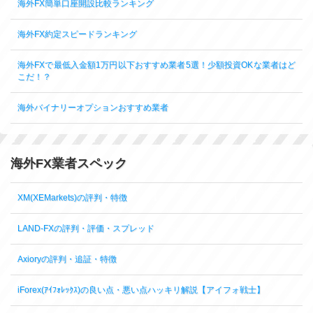
海外FX簡単口座開設比較ランキング
海外FX約定スピードランキング
海外FXで最低入金額1万円以下おすすめ業者5選！少額投資OKな業者はど
こだ！？
海外バイナリーオプションおすすめ業者
海外FX業者スペック
XM(XEMarkets)の評判・特徴
LAND-FXの評判・評価・スプレッド
Axioryの評判・追証・特徴
iForex(ｱｲﾌｫﾚｯｸｽ)の良い点・悪い点ハッキリ解説【アイフォ戦士】