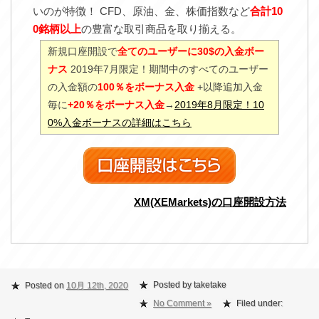
いのが特徴！ CFD、原油、金、株価指数など
合計10
0銘柄以上
の豊富な取引商品を取り揃える。
新規口座開設で
全てのユーザーに30$の入金ボー
ナス
2019年7月限定！期間中のすべてのユーザー
の入金額の
100％をボーナス入金
+以降追加入金
毎に
+20％をボーナス入金
→
2019年8月限定！10
0%入金ボーナスの詳細はこちら
XM(XEMarkets)の口座開設方法
Posted by taketake
Posted on
10月 12th, 2020
No Comment »
Filed under: