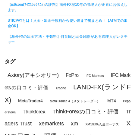
【is6com(ｱｲｴｽｼｯｸｽｺﾑ)の評判】海外FX歴10年の管理人が正直にお伝えし
ます。
STICPAYとは！入金・出金手数料から使い道まで鬼まとめ！【ATMでの出
金OK】
【海外FXの出金方法・手数料】何百回と出金経験がある管理人がレクチ
ャー
タグ
Axiory(アキシオリー)
FxPro
IFC Mark
IFC Markets
LAND-FX(ランドF
etsの口コミ・評価
iPhone
X)
MetaTrader4
MT4
MetaTrader 4（メタトレーダー）
Pepp
ThinkForexの口コミ・評価
Tr
Thinkforex
erstone
X
aders Trust
xemarkets
xm
XM100%入金ボーナス