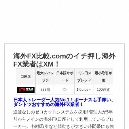
海外FX比較.comのイチ押し海外
FX業者はXM！
最大レバレ
日本語サポ
ドル/円ス
最小取引単
口座名
ッジ
ート
プレッド
価
888倍
◎
1.0pips～
100通貨
日本人トレーダー人気No.1！ボーナスも手厚い、
ダントツおすすめの海外FX業者！
追証なしのゼロカットシステムを採用! 管理人が5年
前からメインの海外FX口座として利用しているブロ
ーカー。 指標取引など値動きが大きい時間帯にも強