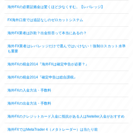
海外FXの必要証拠金は驚くほど少なくすむ。【レバレッジ】
FX海外口座では追証なしのゼロカットシステム
海外FX業者は詐欺？出金拒否って本当にあるの？
海外FX業者はレバレッジだけで選んではいけない！強制ロスカット水準
も重要
海外FXの税金2014『海外FXは確定申告が必要？』
海外FXの税金2014『確定申告は総合課税』
海外FXの入金方法・手数料
海外FXの出金方法・手数料
海外FXのクレジットカード入金に抵抗がある人はNeteller入金がおすすめ
海外FXではMetaTrader 4（メタトレーダー）は当たり前