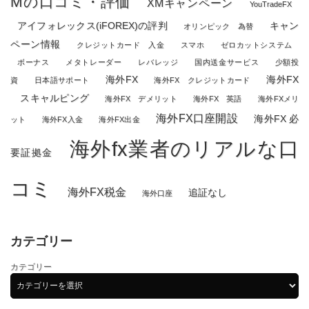
Mの口コミ・評価
XMキャンペーン
YouTradeFX
アイフォレックス(iFOREX)の評判
キャン
オリンピック 為替
ペーン情報
クレジットカード 入金
スマホ
ゼロカットシステム
ボーナス
メタトレーダー
レバレッジ
国内送金サービス
少額投
海外FX
海外FX
資
日本語サポート
海外FX クレジットカード
スキャルピング
海外FX デメリット
海外FX 英語
海外FXメリ
海外FX口座開設
海外FX 必
ット
海外FX入金
海外FX出金
海外fx業者のリアルな口
要証拠金
コミ
海外FX税金
追証なし
海外口座
カテゴリー
カテゴリー