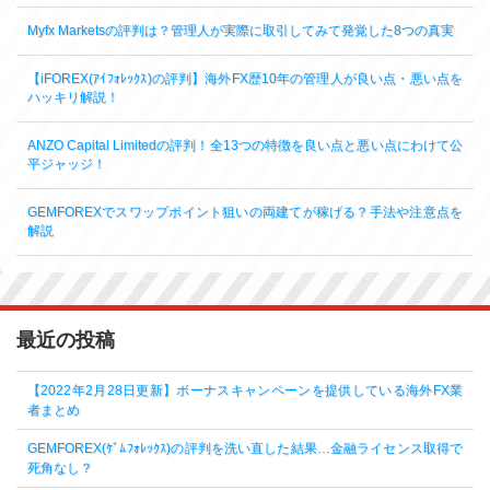
Myfx Marketsの評判は？管理人が実際に取引してみて発覚した8つの真実
【iFOREX(ｱｲﾌｫﾚｯｸｽ)の評判】海外FX歴10年の管理人が良い点・悪い点を
ハッキリ解説！
ANZO Capital Limitedの評判！全13つの特徴を良い点と悪い点にわけて公
平ジャッジ！
GEMFOREXでスワップポイント狙いの両建てが稼げる？手法や注意点を
解説
最近の投稿
【2022年2月28日更新】ボーナスキャンペーンを提供している海外FX業
者まとめ
GEMFOREX(ｹﾞﾑﾌｫﾚｯｸｽ)の評判を洗い直した結果…金融ライセンス取得で
死角なし？