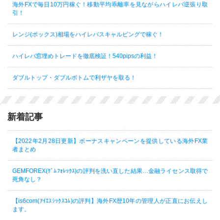
海外FXで毎日10万円稼ぐ！移動平均乖離率を見ながらハイレバ逆張り取
引！
レンジ(ボックス)相場をハイレバスキャルピングで稼ぐ！
ハイレバ窓埋めトレードを徹底検証！540pipsの利益！
ダブルトップ・ダブルボトムで利ザヤを取る！
新着記事
【2022年2月28日更新】ボーナスキャンペーンを提供している海外FX業
者まとめ
GEMFOREX(ｹﾞﾑﾌｫﾚｯｸｽ)の評判を洗い直した結果…金融ライセンス取得で
死角なし？
【is6com(ｱｲｴｽｼｯｸｽｺﾑ)の評判】海外FX歴10年の管理人が正直にお伝えし
ます。