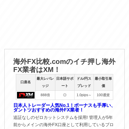
海外FX比較.comのイチ押し海外
FX業者はXM！
最大レバレ
日本語サポ
ドル/円ス
最小取引単
口座名
ッジ
ート
プレッド
価
888倍
◎
1.0pips～
100通貨
日本人トレーダー人気No.1！ボーナスも手厚い、
ダントツおすすめの海外FX業者！
追証なしのゼロカットシステムを採用! 管理人が5年
前からメインの海外FX口座として利用しているブロ