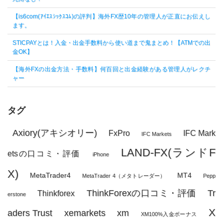
【is6com(ｱｲｴｽｼｯｸｽｺﾑ)の評判】海外FX歴10年の管理人が正直にお伝えし
ます。
STICPAYとは！入金・出金手数料から使い道まで鬼まとめ！【ATMでの出
金OK】
【海外FXの出金方法・手数料】何百回と出金経験がある管理人がレクチ
ャー
タグ
Axiory(アキシオリー)
FxPro
IFC Mark
IFC Markets
LAND-FX(ランドF
etsの口コミ・評価
iPhone
X)
MetaTrader4
MT4
MetaTrader 4（メタトレーダー）
Pepp
ThinkForexの口コミ・評価
Tr
Thinkforex
erstone
X
aders Trust
xemarkets
xm
XM100%入金ボーナス