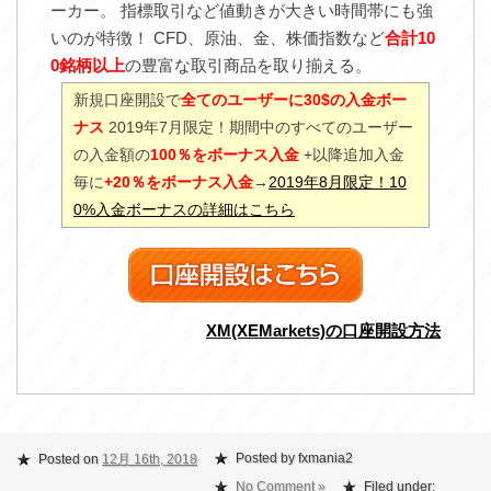
ーカー。 指標取引など値動きが大きい時間帯にも強
いのが特徴！ CFD、原油、金、株価指数など
合計10
0銘柄以上
の豊富な取引商品を取り揃える。
新規口座開設で
全てのユーザーに30$の入金ボー
ナス
2019年7月限定！期間中のすべてのユーザー
の入金額の
100％をボーナス入金
+以降追加入金
毎に
+20％をボーナス入金
→
2019年8月限定！10
0%入金ボーナスの詳細はこちら
XM(XEMarkets)の口座開設方法
Posted by fxmania2
Posted on
12月 16th, 2018
No Comment »
Filed under: