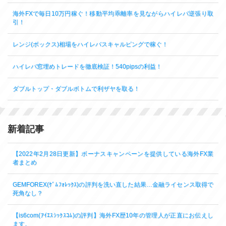
海外FXで毎日10万円稼ぐ！移動平均乖離率を見ながらハイレバ逆張り取
引！
レンジ(ボックス)相場をハイレバスキャルピングで稼ぐ！
ハイレバ窓埋めトレードを徹底検証！540pipsの利益！
ダブルトップ・ダブルボトムで利ザヤを取る！
新着記事
【2022年2月28日更新】ボーナスキャンペーンを提供している海外FX業
者まとめ
GEMFOREX(ｹﾞﾑﾌｫﾚｯｸｽ)の評判を洗い直した結果…金融ライセンス取得で
死角なし？
【is6com(ｱｲｴｽｼｯｸｽｺﾑ)の評判】海外FX歴10年の管理人が正直にお伝えし
ます。