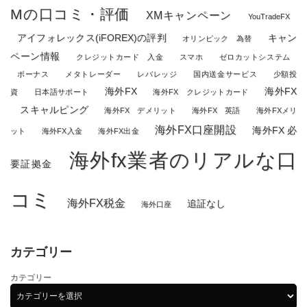
Mの口コミ・評価
XMキャンペーン
YouTradeFX
アイフォレックス(iFOREX)の評判
キャン
オリンピック 為替
ペーン情報
クレジットカード 入金
スマホ
ゼロカットシステム
ボーナス
メタトレーダー
レバレッジ
国内送金サービス
少額投
海外FX
海外FX
資
日本語サポート
海外FX クレジットカード
スキャルピング
海外FX デメリット
海外FX 英語
海外FXメリ
海外FX口座開設
海外FX 必
ット
海外FX入金
海外FX出金
海外fx業者のリアルな口
要証拠金
コミ
海外FX税金
追証なし
海外口座
カテゴリー
カテゴリー