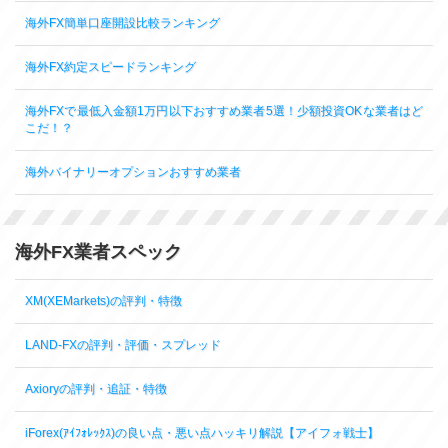
海外FX簡単口座開設比較ランキング
海外FX約定スピードランキング
海外FXで最低入金額1万円以下おすすめ業者5選！少額投資OKな業者はど
こだ！？
海外バイナリーオプションおすすめ業者
海外FX業者スペック
XM(XEMarkets)の評判・特徴
LAND-FXの評判・評価・スプレッド
Axioryの評判・追証・特徴
iForex(ｱｲﾌｫﾚｯｸｽ)の良い点・悪い点ハッキリ解説【アイフォ戦士】