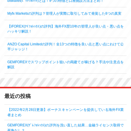
bitwallet(ﾋﾞｯﾄｳｫﾚｯﾄ)とは！9つの特徴と口座開設方法まとめ！
Myfx Marketsの評判は？管理人が実際に取引してみて発覚した8つの真実
【iFOREX(ｱｲﾌｫﾚｯｸｽ)の評判】海外FX歴10年の管理人が良い点・悪い点を
ハッキリ解説！
ANZO Capital Limitedの評判！全13つの特徴を良い点と悪い点にわけて公
平ジャッジ！
GEMFOREXでスワップポイント狙いの両建てが稼げる？手法や注意点を
解説
最近の投稿
【2022年2月28日更新】ボーナスキャンペーンを提供している海外FX業
者まとめ
GEMFOREX(ｹﾞﾑﾌｫﾚｯｸｽ)の評判を洗い直した結果…金融ライセンス取得で
死角なし？