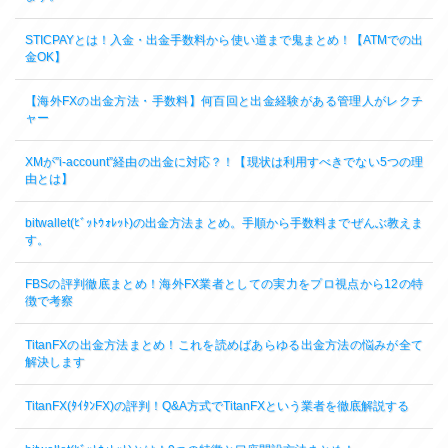
STICPAYとは！入金・出金手数料から使い道まで鬼まとめ！【ATMでの出
金OK】
【海外FXの出金方法・手数料】何百回と出金経験がある管理人がレクチ
ャー
XMが”i-account”経由の出金に対応？！【現状は利用すべきでない5つの理
由とは】
bitwallet(ﾋﾞｯﾄｳｫﾚｯﾄ)の出金方法まとめ。手順から手数料までぜんぶ教えま
す。
FBSの評判徹底まとめ！海外FX業者としての実力をプロ視点から12の特
徴で考察
TitanFXの出金方法まとめ！これを読めばあらゆる出金方法の悩みが全て
解決します
TitanFX(ﾀｲﾀﾝFX)の評判！Q&A方式でTitanFXという業者を徹底解説する