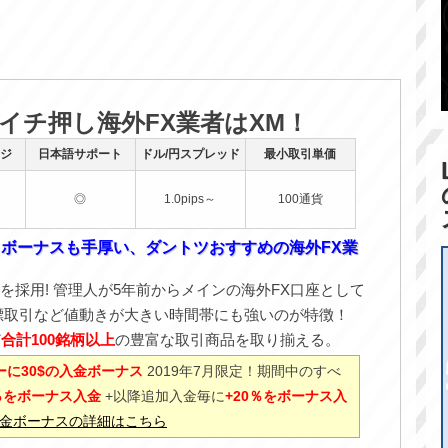
のイチ押し海外FX業者はXM！
ジ
日本語サポート
ドル/円スプレッド
最小取引単価
◎
1.0pips～
100通貨
！ボーナスも手厚い、ダントツおすすめの海外FX業
を採用! 管理人が5年前からメインの海外FX口座として
標取引など値動きが大きい時間帯にも強いのが特徴！
ど
合計100銘柄以上
の豊富な取引商品を取り揃える。
に30$の入金ボーナス
2019年7月限定！期間中のすべ
0％をボーナス入金
+以降追加入金毎に
+20％をボーナス入
%入金ボーナスの詳細はこちら