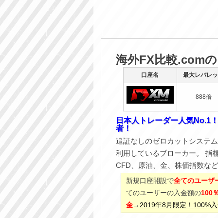
海外FX比較.com
口座名
最大レバレッ
888倍
日本人トレーダー人気No.1
者！
追証なしのゼロカットシステム
利用しているブローカー。 指
CFD、原油、金、株価指数な
新規口座開設で
全てのユーザー
てのユーザーの入金額の
10
金
→
2019年8月限定！100