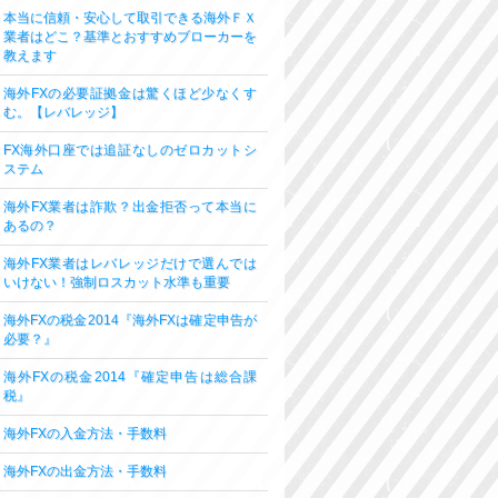
本当に信頼・安心して取引できる海外ＦＸ
業者はどこ？基準とおすすめブローカーを
教えます
海外FXの必要証拠金は驚くほど少なくす
む。【レバレッジ】
FX海外口座では追証なしのゼロカットシ
ステム
海外FX業者は詐欺？出金拒否って本当に
あるの？
海外FX業者はレバレッジだけで選んでは
いけない！強制ロスカット水準も重要
海外FXの税金2014『海外FXは確定申告が
必要？』
海外FXの税金2014『確定申告は総合課
税』
海外FXの入金方法・手数料
海外FXの出金方法・手数料