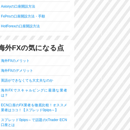
Axioryの口座開設方法
FxProの口座開設方法・手順
HotForexの口座開設方法
海外FXの気になる点
海外FXのメリット
海外FXのデメリット
英語ができなくても大丈夫なのか
海外FXでスキャルピングに最適な業者
は？
ECN口座のFX業者を徹底比較！オススメ
業者はココ！【スプレッド0pips～】
スプレッド0pips～で話題のcTrader ECN
口座とは