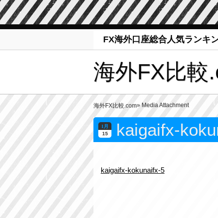
FX海外口座総合人気ランキ
海外FX比較.
» Media Attachment
海外FX比較.com
kaigaifx-koku
1月
15
kaigaifx-kokunaifx-5