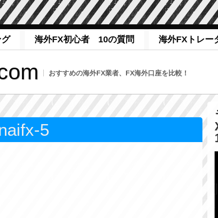
ング
海外FX初心者 10の質問
海外FXトレー
com
おすすめの海外FX業者、FX海外口座を比較！
naifx-5