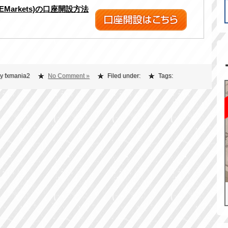
XEMarkets)の口座開設方法
y fxmania2
No Comment »
Filed under:
Tags: