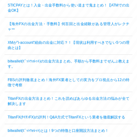
STICPAYとは！入金・出金手数料から使い道まで鬼まとめ！【ATMでの出
金OK】
【海外FXの出金方法・手数料】何百回と出金経験がある管理人がレクチ
ャー
XMが”i-account”経由の出金に対応？！【現状は利用すべきでない5つの理
由とは】
bitwallet(ﾋﾞｯﾄｳｫﾚｯﾄ)の出金方法まとめ。手順から手数料までぜんぶ教えま
す。
FBSの評判徹底まとめ！海外FX業者としての実力をプロ視点から12の特
徴で考察
TitanFXの出金方法まとめ！これを読めばあらゆる出金方法の悩みが全て
解決します
TitanFX(ﾀｲﾀﾝFX)の評判！Q&A方式でTitanFXという業者を徹底解説する
bitwallet(ﾋﾞｯﾄｳｫﾚｯﾄ)とは！9つの特徴と口座開設方法まとめ！