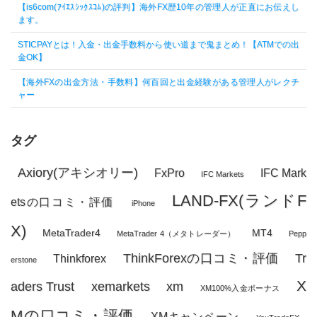
【is6com(ｱｲｴｽｼｯｸｽｺﾑ)の評判】海外FX歴10年の管理人が正直にお伝えし
ます。
STICPAYとは！入金・出金手数料から使い道まで鬼まとめ！【ATMでの出
金OK】
【海外FXの出金方法・手数料】何百回と出金経験がある管理人がレクチ
ャー
タグ
Axiory(アキシオリー)
FxPro
IFC Mark
IFC Markets
LAND-FX(ランドF
etsの口コミ・評価
iPhone
X)
MetaTrader4
MT4
MetaTrader 4（メタトレーダー）
Pepp
ThinkForexの口コミ・評価
Tr
Thinkforex
erstone
X
aders Trust
xemarkets
xm
XM100%入金ボーナス
Mの口コミ・評価
XMキャンペーン