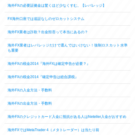
海外FXの必要証拠金は驚くほど少なくすむ。【レバレッジ】
FX海外口座では追証なしのゼロカットシステム
海外FX業者は詐欺？出金拒否って本当にあるの？
海外FX業者はレバレッジだけで選んではいけない！強制ロスカット水準
も重要
海外FXの税金2014『海外FXは確定申告が必要？』
海外FXの税金2014『確定申告は総合課税』
海外FXの入金方法・手数料
海外FXの出金方法・手数料
海外FXのクレジットカード入金に抵抗がある人はNeteller入金がおすすめ
海外FXではMetaTrader 4（メタトレーダー）は当たり前