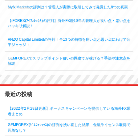
Myfx Marketsの評判は？管理人が実際に取引してみて発覚した8つの真実
【iFOREX(ｱｲﾌｫﾚｯｸｽ)の評判】海外FX歴10年の管理人が良い点・悪い点を
ハッキリ解説！
ANZO Capital Limitedの評判！全13つの特徴を良い点と悪い点にわけて公
平ジャッジ！
GEMFOREXでスワップポイント狙いの両建てが稼げる？手法や注意点を
解説
最近の投稿
【2022年2月28日更新】ボーナスキャンペーンを提供している海外FX業
者まとめ
GEMFOREX(ｹﾞﾑﾌｫﾚｯｸｽ)の評判を洗い直した結果…金融ライセンス取得で
死角なし？