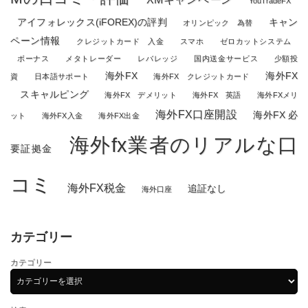
YouTradeFX
アイフォレックス(iFOREX)の評判
キャン
オリンピック 為替
ペーン情報
クレジットカード 入金
スマホ
ゼロカットシステム
ボーナス
メタトレーダー
レバレッジ
国内送金サービス
少額投
海外FX
海外FX
資
日本語サポート
海外FX クレジットカード
スキャルピング
海外FX デメリット
海外FX 英語
海外FXメリ
海外FX口座開設
海外FX 必
ット
海外FX入金
海外FX出金
海外fx業者のリアルな口
要証拠金
コミ
海外FX税金
追証なし
海外口座
カテゴリー
カテゴリー