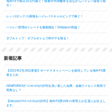
海外FXで毎日10万円稼ぐ！移動平均乖離率を見ながらハイレバ逆張り取
引！
レンジ(ボックス)相場をハイレバスキャルピングで稼ぐ！
ハイレバ窓埋めトレードを徹底検証！540pipsの利益！
ダブルトップ・ダブルボトムで利ザヤを取る！
新着記事
【2022年2月28日更新】ボーナスキャンペーンを提供している海外FX業
者まとめ
GEMFOREX(ｹﾞﾑﾌｫﾚｯｸｽ)の評判を洗い直した結果…金融ライセンス取得で
死角なし？
【is6com(ｱｲｴｽｼｯｸｽｺﾑ)の評判】海外FX歴10年の管理人が正直にお伝えし
ます。