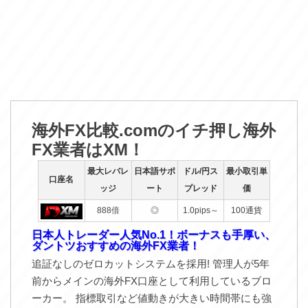
海外FX比較.comのイチ押し海外
FX業者はXM！
最大レバレ
日本語サポ
ドル/円ス
最小取引単
口座名
ッジ
ート
プレッド
価
888倍
◎
1.0pips～
100通貨
日本人トレーダー人気No.1！ボーナスも手厚い、
ダントツおすすめの海外FX業者！
追証なしのゼロカットシステムを採用! 管理人が5年
前からメインの海外FX口座として利用しているブロ
ーカー。 指標取引など値動きが大きい時間帯にも強