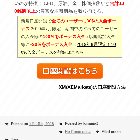
いのが特徴！ CFD、原油、金、株価指数など
合計10
0銘柄以上
の豊富な取引商品を取り揃える。
新規口座開設で
全てのユーザーに30$の入金ボー
ナス
2019年7月限定！期間中のすべてのユーザー
の入金額の
100％をボーナス入金
+以降追加入金
毎に
+20％をボーナス入金
→
2019年8月限定！10
0%入金ボーナスの詳細はこちら
XM(XEMarkets)の口座開設方法
Posted by fxmania2
Posted on
1月 15th, 2018
No Comment »
Filed under:
Tags: