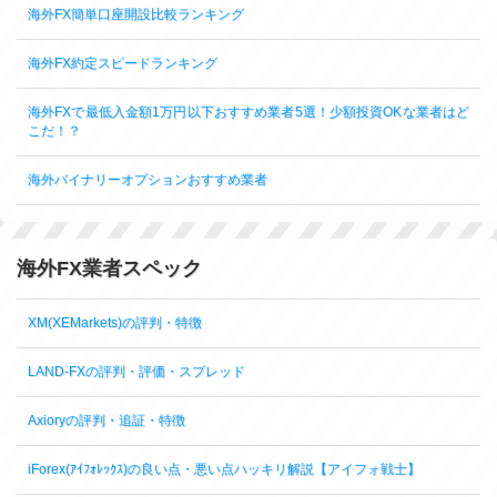
海外FX簡単口座開設比較ランキング
海外FX約定スピードランキング
海外FXで最低入金額1万円以下おすすめ業者5選！少額投資OKな業者はど
こだ！？
海外バイナリーオプションおすすめ業者
海外FX業者スペック
XM(XEMarkets)の評判・特徴
LAND-FXの評判・評価・スプレッド
Axioryの評判・追証・特徴
iForex(ｱｲﾌｫﾚｯｸｽ)の良い点・悪い点ハッキリ解説【アイフォ戦士】