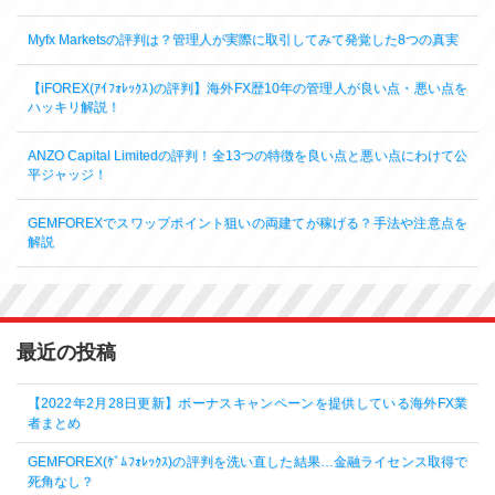
Myfx Marketsの評判は？管理人が実際に取引してみて発覚した8つの真実
【iFOREX(ｱｲﾌｫﾚｯｸｽ)の評判】海外FX歴10年の管理人が良い点・悪い点を
ハッキリ解説！
ANZO Capital Limitedの評判！全13つの特徴を良い点と悪い点にわけて公
平ジャッジ！
GEMFOREXでスワップポイント狙いの両建てが稼げる？手法や注意点を
解説
最近の投稿
【2022年2月28日更新】ボーナスキャンペーンを提供している海外FX業
者まとめ
GEMFOREX(ｹﾞﾑﾌｫﾚｯｸｽ)の評判を洗い直した結果…金融ライセンス取得で
死角なし？