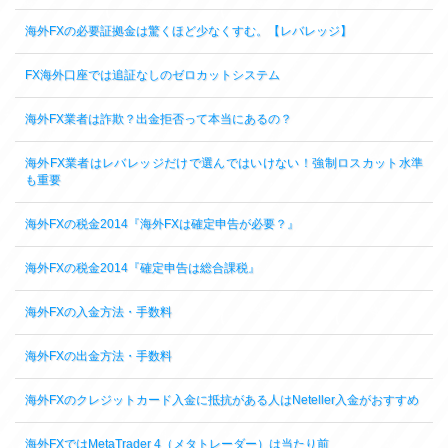
海外FXの必要証拠金は驚くほど少なくすむ。【レバレッジ】
FX海外口座では追証なしのゼロカットシステム
海外FX業者は詐欺？出金拒否って本当にあるの？
海外FX業者はレバレッジだけで選んではいけない！強制ロスカット水準
も重要
海外FXの税金2014『海外FXは確定申告が必要？』
海外FXの税金2014『確定申告は総合課税』
海外FXの入金方法・手数料
海外FXの出金方法・手数料
海外FXのクレジットカード入金に抵抗がある人はNeteller入金がおすすめ
海外FXではMetaTrader 4（メタトレーダー）は当たり前