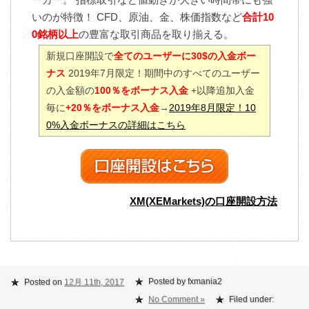
いのが特徴！ CFD、原油、金、株価指数など
合計10
0銘柄以上
の豊富な取引商品を取り揃える。
新規口座開設で
全てのユーザーに30$の入金ボー
ナス
2019年7月限定！期間中のすべてのユーザー
の入金額の
100％をボーナス入金
+以降追加入金
毎に
+20％をボーナス入金
→
2019年8月限定！10
0%入金ボーナスの詳細はこちら
XM(XEMarkets)の口座開設方法
Posted by fxmania2
Posted on
12月 11th, 2017
No Comment »
Filed under: