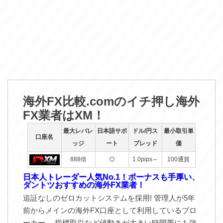
海外FX比較.comのイチ押し海外
FX業者はXM！
最大レバレ
日本語サポ
ドル/円ス
最小取引単
口座名
ッジ
ート
プレッド
価
888倍
◎
1.0pips～
100通貨
日本人トレーダー人気No.1！ボーナスも手厚い、
ダントツおすすめの海外FX業者！
追証なしのゼロカットシステムを採用! 管理人が5年
前からメインの海外FX口座として利用しているブロ
ーカー。 指標取引など値動きが大きい時間帯にも強