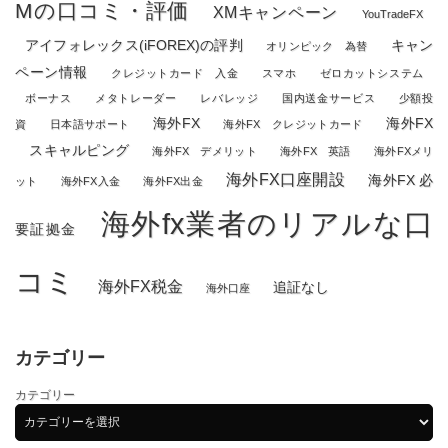
Mの口コミ・評価
XMキャンペーン
YouTradeFX
アイフォレックス(iFOREX)の評判
キャン
オリンピック 為替
ペーン情報
クレジットカード 入金
スマホ
ゼロカットシステム
ボーナス
メタトレーダー
レバレッジ
国内送金サービス
少額投
海外FX
海外FX
資
日本語サポート
海外FX クレジットカード
スキャルピング
海外FX デメリット
海外FX 英語
海外FXメリ
海外FX口座開設
海外FX 必
ット
海外FX入金
海外FX出金
海外fx業者のリアルな口
要証拠金
コミ
海外FX税金
追証なし
海外口座
カテゴリー
カテゴリー