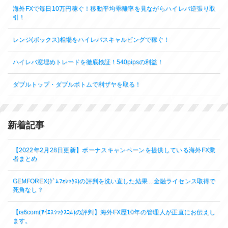
海外FXで毎日10万円稼ぐ！移動平均乖離率を見ながらハイレバ逆張り取
引！
レンジ(ボックス)相場をハイレバスキャルピングで稼ぐ！
ハイレバ窓埋めトレードを徹底検証！540pipsの利益！
ダブルトップ・ダブルボトムで利ザヤを取る！
新着記事
【2022年2月28日更新】ボーナスキャンペーンを提供している海外FX業
者まとめ
GEMFOREX(ｹﾞﾑﾌｫﾚｯｸｽ)の評判を洗い直した結果…金融ライセンス取得で
死角なし？
【is6com(ｱｲｴｽｼｯｸｽｺﾑ)の評判】海外FX歴10年の管理人が正直にお伝えし
ます。