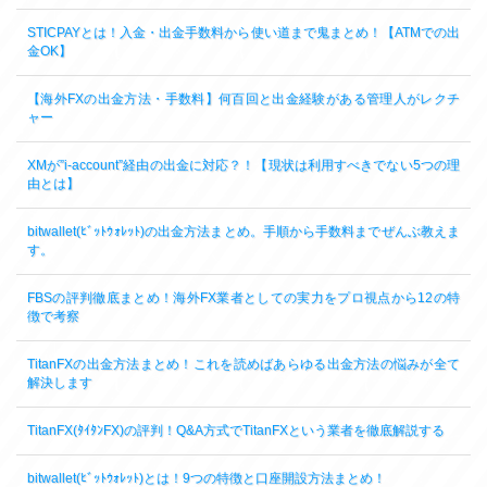
STICPAYとは！入金・出金手数料から使い道まで鬼まとめ！【ATMでの出
金OK】
【海外FXの出金方法・手数料】何百回と出金経験がある管理人がレクチ
ャー
XMが”i-account”経由の出金に対応？！【現状は利用すべきでない5つの理
由とは】
bitwallet(ﾋﾞｯﾄｳｫﾚｯﾄ)の出金方法まとめ。手順から手数料までぜんぶ教えま
す。
FBSの評判徹底まとめ！海外FX業者としての実力をプロ視点から12の特
徴で考察
TitanFXの出金方法まとめ！これを読めばあらゆる出金方法の悩みが全て
解決します
TitanFX(ﾀｲﾀﾝFX)の評判！Q&A方式でTitanFXという業者を徹底解説する
bitwallet(ﾋﾞｯﾄｳｫﾚｯﾄ)とは！9つの特徴と口座開設方法まとめ！