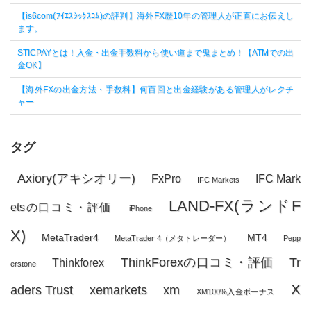
【is6com(ｱｲｴｽｼｯｸｽｺﾑ)の評判】海外FX歴10年の管理人が正直にお伝えし
ます。
STICPAYとは！入金・出金手数料から使い道まで鬼まとめ！【ATMでの出
金OK】
【海外FXの出金方法・手数料】何百回と出金経験がある管理人がレクチ
ャー
タグ
Axiory(アキシオリー)
FxPro
IFC Mark
IFC Markets
LAND-FX(ランドF
etsの口コミ・評価
iPhone
X)
MetaTrader4
MT4
MetaTrader 4（メタトレーダー）
Pepp
ThinkForexの口コミ・評価
Tr
Thinkforex
erstone
X
aders Trust
xemarkets
xm
XM100%入金ボーナス