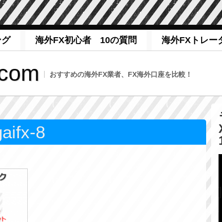
ング
海外FX初心者 10の質問
海外FXトレー
com
おすすめの海外FX業者、FX海外口座を比較！
aifx-8