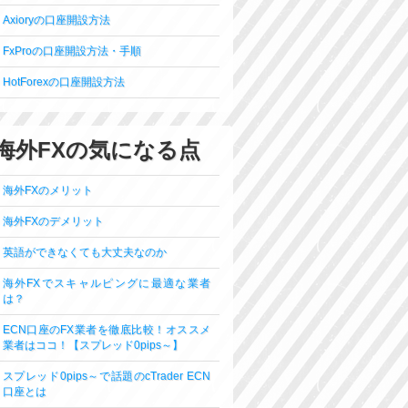
Axioryの口座開設方法
FxProの口座開設方法・手順
HotForexの口座開設方法
海外FXの気になる点
海外FXのメリット
海外FXのデメリット
英語ができなくても大丈夫なのか
海外FXでスキャルピングに最適な業者
は？
ECN口座のFX業者を徹底比較！オススメ
業者はココ！【スプレッド0pips～】
スプレッド0pips～で話題のcTrader ECN
口座とは