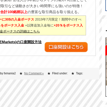
標取引など値動きが大きい時間帯にも強いのが特徴！
ど
合計100銘柄以上
の豊富な取引商品を取り揃える。
に30$の入金ボーナス
2019年7月限定！期間中のすべ
0％をボーナス入金
+以降追加入金毎に
+20％をボーナス入
%入金ボーナスの詳細はこちら
XEMarkets)の口座開設方法
 by fxmania2
No Comment »
Filed under:
Tags: