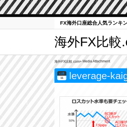
FX海外口座総合人気ランキ
海外FX比較.
» Media Attachment
海外FX比較.com
leverage-kaig
12月
11