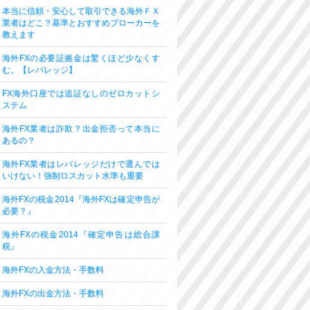
本当に信頼・安心して取引できる海外ＦＸ
業者はどこ？基準とおすすめブローカーを
教えます
海外FXの必要証拠金は驚くほど少なくす
む。【レバレッジ】
FX海外口座では追証なしのゼロカットシ
ステム
海外FX業者は詐欺？出金拒否って本当に
あるの？
海外FX業者はレバレッジだけで選んでは
いけない！強制ロスカット水準も重要
海外FXの税金2014『海外FXは確定申告が
必要？』
海外FXの税金2014『確定申告は総合課
税』
海外FXの入金方法・手数料
海外FXの出金方法・手数料