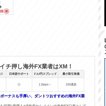
のイチ押し海外FX業者はXM！
ジ
日本語サポート
ドル/円スプレッド
最小取引単価
◎
1.0pips～
100通貨
！ボーナスも手厚い、ダントツおすすめの海外FX業
を採用! 管理人が5年前からメインの海外FX口座として