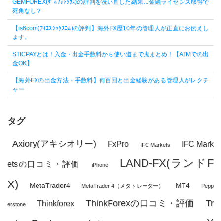
GEMFOREX(ｹﾞﾑﾌｫﾚｯｸｽ)の評判を洗い直した結果…金融ライセンス取得で
死角なし？
【is6com(ｱｲｴｽｼｯｸｽｺﾑ)の評判】海外FX歴10年の管理人が正直にお伝えし
ます。
STICPAYとは！入金・出金手数料から使い道まで鬼まとめ！【ATMでの出
金OK】
【海外FXの出金方法・手数料】何百回と出金経験がある管理人がレクチ
ャー
タグ
Axiory(アキシオリー)
FxPro
IFC Mark
IFC Markets
LAND-FX(ランドF
etsの口コミ・評価
iPhone
X)
MetaTrader4
MT4
MetaTrader 4（メタトレーダー）
Pepp
ThinkForexの口コミ・評価
Tr
Thinkforex
erstone