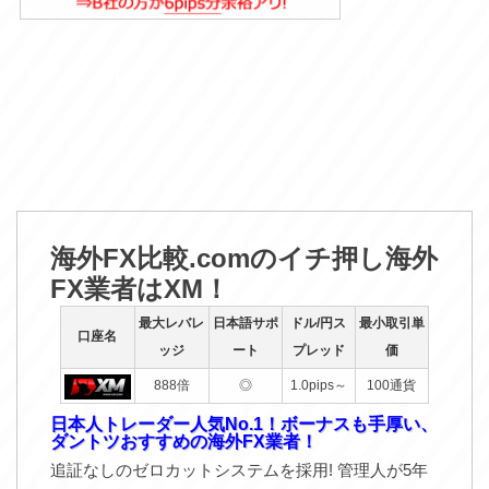
海外FX比較.comのイチ押し海外
FX業者はXM！
最大レバレ
日本語サポ
ドル/円ス
最小取引単
口座名
ッジ
ート
プレッド
価
888倍
◎
1.0pips～
100通貨
日本人トレーダー人気No.1！ボーナスも手厚い、
ダントツおすすめの海外FX業者！
追証なしのゼロカットシステムを採用! 管理人が5年