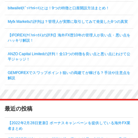
bitwallet(ﾋﾞｯﾄｳｫﾚｯﾄ)とは！9つの特徴と口座開設方法まとめ！
Myfx Marketsの評判は？管理人が実際に取引してみて発覚した8つの真実
【iFOREX(ｱｲﾌｫﾚｯｸｽ)の評判】海外FX歴10年の管理人が良い点・悪い点を
ハッキリ解説！
ANZO Capital Limitedの評判！全13つの特徴を良い点と悪い点にわけて公
平ジャッジ！
GEMFOREXでスワップポイント狙いの両建てが稼げる？手法や注意点を
解説
最近の投稿
【2022年2月28日更新】ボーナスキャンペーンを提供している海外FX業
者まとめ