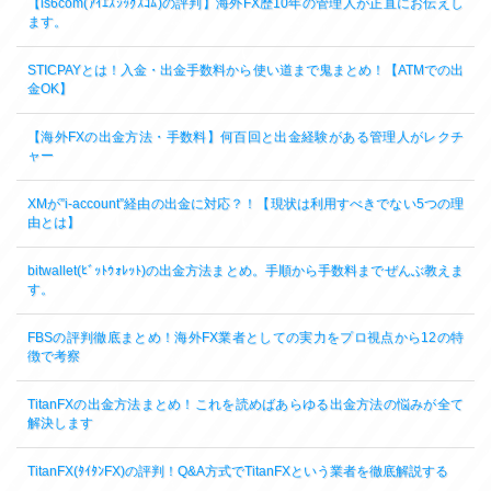
【is6com(ｱｲｴｽｼｯｸｽｺﾑ)の評判】海外FX歴10年の管理人が正直にお伝えし
ます。
STICPAYとは！入金・出金手数料から使い道まで鬼まとめ！【ATMでの出
金OK】
【海外FXの出金方法・手数料】何百回と出金経験がある管理人がレクチ
ャー
XMが”i-account”経由の出金に対応？！【現状は利用すべきでない5つの理
由とは】
bitwallet(ﾋﾞｯﾄｳｫﾚｯﾄ)の出金方法まとめ。手順から手数料までぜんぶ教えま
す。
FBSの評判徹底まとめ！海外FX業者としての実力をプロ視点から12の特
徴で考察
TitanFXの出金方法まとめ！これを読めばあらゆる出金方法の悩みが全て
解決します
TitanFX(ﾀｲﾀﾝFX)の評判！Q&A方式でTitanFXという業者を徹底解説する