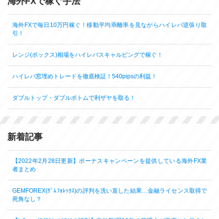
海外FXで稼ぐ手法
海外FXで毎日10万円稼ぐ！移動平均乖離率を見ながらハイレバ逆張り取
引！
レンジ(ボックス)相場をハイレバスキャルピングで稼ぐ！
ハイレバ窓埋めトレードを徹底検証！540pipsの利益！
ダブルトップ・ダブルボトムで利ザヤを取る！
新着記事
【2022年2月28日更新】ボーナスキャンペーンを提供している海外FX業
者まとめ
GEMFOREX(ｹﾞﾑﾌｫﾚｯｸｽ)の評判を洗い直した結果…金融ライセンス取得で
死角なし？