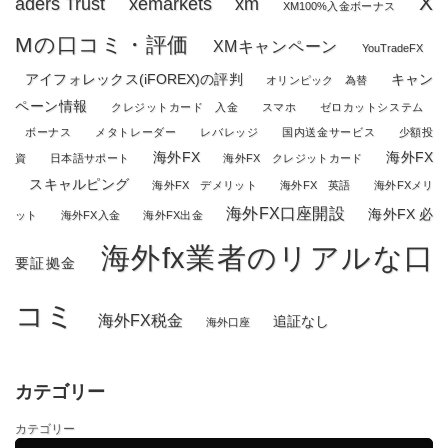
X
aders Trust
xemarkets
xm
XM100%入金ボーナス
Mの口コミ・評価
XMキャンペーン
YouTradeFX
アイフォレックス(iFOREX)の評判
キャン
オリンピック 為替
ペーン情報
クレジットカード 入金
スマホ
ゼロカットシステム
ボーナス
メタトレーダー
レバレッジ
国内送金サービス
少額投
海外FX
海外FX
資
日本語サポート
海外FX クレジットカード
スキャルピング
海外FX デメリット
海外FX 英語
海外FXメリ
海外FX口座開設
海外FX 必
ット
海外FX入金
海外FX出金
海外fx業者のリアルな口
要証拠金
コミ
海外FX税金
追証なし
海外口座
カテゴリー
カテゴリー