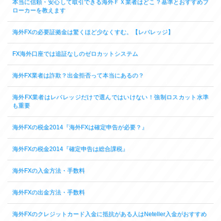
本当に信頼・安心して取引できる海外ＦＸ業者はどこ？基準とおすすめブ
ローカーを教えます
海外FXの必要証拠金は驚くほど少なくすむ。【レバレッジ】
FX海外口座では追証なしのゼロカットシステム
海外FX業者は詐欺？出金拒否って本当にあるの？
海外FX業者はレバレッジだけで選んではいけない！強制ロスカット水準
も重要
海外FXの税金2014『海外FXは確定申告が必要？』
海外FXの税金2014『確定申告は総合課税』
海外FXの入金方法・手数料
海外FXの出金方法・手数料
海外FXのクレジットカード入金に抵抗がある人はNeteller入金がおすすめ