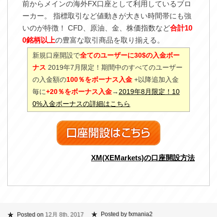
前からメインの海外FX口座として利用しているブロ
ーカー。 指標取引など値動きが大きい時間帯にも強
いのが特徴！ CFD、原油、金、株価指数など
合計10
0銘柄以上
の豊富な取引商品を取り揃える。
新規口座開設で
全てのユーザーに30$の入金ボー
ナス
2019年7月限定！期間中のすべてのユーザー
の入金額の
100％をボーナス入金
+以降追加入金
毎に
+20％をボーナス入金
→
2019年8月限定！10
0%入金ボーナスの詳細はこちら
XM(XEMarkets)の口座開設方法
Posted by fxmania2
Posted on
12月 8th, 2017