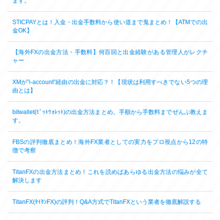
ます。
STICPAYとは！入金・出金手数料から使い道まで鬼まとめ！【ATMでの出
金OK】
【海外FXの出金方法・手数料】何百回と出金経験がある管理人がレクチ
ャー
XMが”i-account”経由の出金に対応？！【現状は利用すべきでない5つの理
由とは】
bitwallet(ﾋﾞｯﾄｳｫﾚｯﾄ)の出金方法まとめ。手順から手数料までぜんぶ教えま
す。
FBSの評判徹底まとめ！海外FX業者としての実力をプロ視点から12の特
徴で考察
TitanFXの出金方法まとめ！これを読めばあらゆる出金方法の悩みが全て
解決します
TitanFX(ﾀｲﾀﾝFX)の評判！Q&A方式でTitanFXという業者を徹底解説する