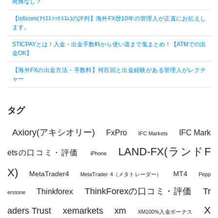
死角なし？
【is6com(ｱｲｴｽｼｯｸｽｺﾑ)の評判】海外FX歴10年の管理人が正直にお伝えし
ます。
STICPAYとは！入金・出金手数料から使い道まで鬼まとめ！【ATMでの出
金OK】
【海外FXの出金方法・手数料】何百回と出金経験がある管理人がレクチ
ャー
タグ
Axiory(アキシオリー)
FxPro
IFC Mark
IFC Markets
LAND-FX(ランドF
etsの口コミ・評価
iPhone
X)
MetaTrader4
MT4
MetaTrader 4（メタトレーダー）
Pepp
ThinkForexの口コミ・評価
Tr
Thinkforex
erstone
X
aders Trust
xemarkets
xm
XM100%入金ボーナス