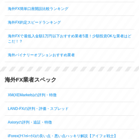
海外FX簡単口座開設比較ランキング
海外FX約定スピードランキング
海外FXで最低入金額1万円以下おすすめ業者5選！少額投資OKな業者はど
こだ！？
海外バイナリーオプションおすすめ業者
海外FX業者スペック
XM(XEMarkets)の評判・特徴
LAND-FXの評判・評価・スプレッド
Axioryの評判・追証・特徴
iForex(ｱｲﾌｫﾚｯｸｽ)の良い点・悪い点ハッキリ解説【アイフォ戦士】