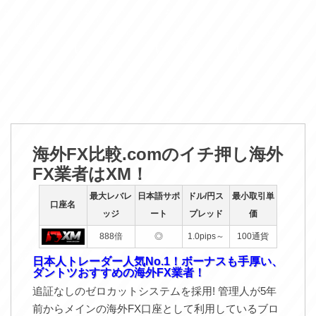
海外FX比較.comのイチ押し海外
FX業者はXM！
最大レバレ
日本語サポ
ドル/円ス
最小取引単
口座名
ッジ
ート
プレッド
価
888倍
◎
1.0pips～
100通貨
日本人トレーダー人気No.1！ボーナスも手厚い、
ダントツおすすめの海外FX業者！
追証なしのゼロカットシステムを採用! 管理人が5年
前からメインの海外FX口座として利用しているブロ