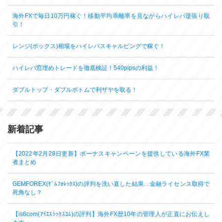
海外FXで毎日10万円稼ぐ！移動平均乖離率を見ながらハイレバ逆張り取
引！
レンジ(ボックス)相場をハイレバスキャルピングで稼ぐ！
ハイレバ窓埋めトレードを徹底検証！540pipsの利益！
ダブルトップ・ダブルボトムで利ザヤを取る！
新着記事
【2022年2月28日更新】ボーナスキャンペーンを提供している海外FX業
者まとめ
GEMFOREX(ｹﾞﾑﾌｫﾚｯｸｽ)の評判を洗い直した結果…金融ライセンス取得で
死角なし？
【is6com(ｱｲｴｽｼｯｸｽｺﾑ)の評判】海外FX歴10年の管理人が正直にお伝えし