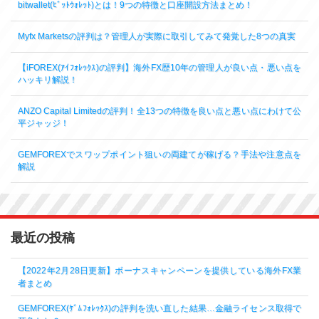
bitwallet(ﾋﾞｯﾄｳｫﾚｯﾄ)とは！9つの特徴と口座開設方法まとめ！
Myfx Marketsの評判は？管理人が実際に取引してみて発覚した8つの真実
【iFOREX(ｱｲﾌｫﾚｯｸｽ)の評判】海外FX歴10年の管理人が良い点・悪い点を
ハッキリ解説！
ANZO Capital Limitedの評判！全13つの特徴を良い点と悪い点にわけて公
平ジャッジ！
GEMFOREXでスワップポイント狙いの両建てが稼げる？手法や注意点を
解説
最近の投稿
【2022年2月28日更新】ボーナスキャンペーンを提供している海外FX業
者まとめ
GEMFOREX(ｹﾞﾑﾌｫﾚｯｸｽ)の評判を洗い直した結果…金融ライセンス取得で