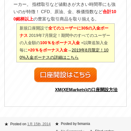
ーカー。 指標取引など値動きが大きい時間帯にも強
いのが特徴！ CFD、原油、金、株価指数など
合計10
0銘柄以上
の豊富な取引商品を取り揃える。
新規口座開設で
全てのユーザーに30$の入金ボー
ナス
2019年7月限定！期間中のすべてのユーザー
の入金額の
100％をボーナス入金
+以降追加入金
毎に
+20％をボーナス入金
→
2019年8月限定！10
0%入金ボーナスの詳細はこちら
XM(XEMarkets)の口座開設方法
Posted by fxmania
Posted on
1月 15th, 2014