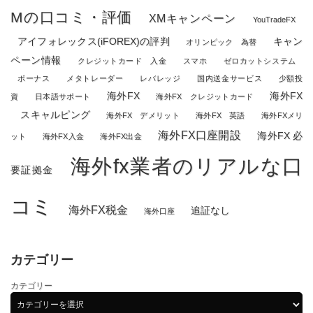
Mの口コミ・評価
XMキャンペーン
YouTradeFX
アイフォレックス(iFOREX)の評判
キャン
オリンピック 為替
ペーン情報
クレジットカード 入金
スマホ
ゼロカットシステム
ボーナス
メタトレーダー
レバレッジ
国内送金サービス
少額投
海外FX
海外FX
資
日本語サポート
海外FX クレジットカード
スキャルピング
海外FX デメリット
海外FX 英語
海外FXメリ
海外FX口座開設
海外FX 必
ット
海外FX入金
海外FX出金
海外fx業者のリアルな口
要証拠金
コミ
海外FX税金
追証なし
海外口座
カテゴリー
カテゴリー