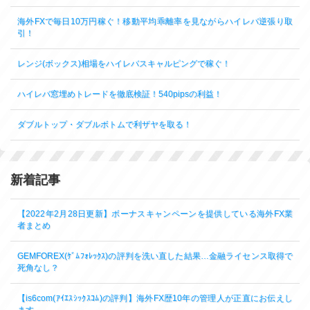
海外FXで毎日10万円稼ぐ！移動平均乖離率を見ながらハイレバ逆張り取
引！
レンジ(ボックス)相場をハイレバスキャルピングで稼ぐ！
ハイレバ窓埋めトレードを徹底検証！540pipsの利益！
ダブルトップ・ダブルボトムで利ザヤを取る！
新着記事
【2022年2月28日更新】ボーナスキャンペーンを提供している海外FX業
者まとめ
GEMFOREX(ｹﾞﾑﾌｫﾚｯｸｽ)の評判を洗い直した結果…金融ライセンス取得で
死角なし？
【is6com(ｱｲｴｽｼｯｸｽｺﾑ)の評判】海外FX歴10年の管理人が正直にお伝えし