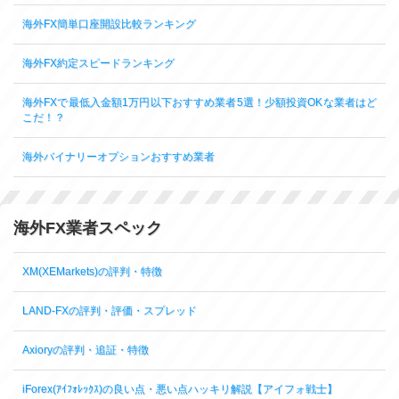
海外FX簡単口座開設比較ランキング
海外FX約定スピードランキング
海外FXで最低入金額1万円以下おすすめ業者5選！少額投資OKな業者はど
こだ！？
海外バイナリーオプションおすすめ業者
海外FX業者スペック
XM(XEMarkets)の評判・特徴
LAND-FXの評判・評価・スプレッド
Axioryの評判・追証・特徴
iForex(ｱｲﾌｫﾚｯｸｽ)の良い点・悪い点ハッキリ解説【アイフォ戦士】