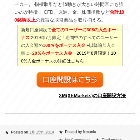
ーカー。 指標取引など値動きが大きい時間帯にも強
いのが特徴！ CFD、原油、金、株価指数など
合計10
0銘柄以上
の豊富な取引商品を取り揃える。
新規口座開設で
全てのユーザーに30$の入金ボー
ナス
2019年7月限定！期間中のすべてのユーザー
の入金額の
100％をボーナス入金
+以降追加入金
毎に
+20％をボーナス入金
→
2019年8月限定！10
0%入金ボーナスの詳細はこちら
XM(XEMarkets)の口座開設方法
Posted by fxmania
Posted on
1月 15th, 2014