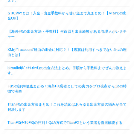
ます。
STICPAYとは！入金・出金手数料から使い道まで鬼まとめ！【ATMでの出
金OK】
【海外FXの出金方法・手数料】何百回と出金経験がある管理人がレクチ
ャー
XMが”i-account”経由の出金に対応？！【現状は利用すべきでない5つの理
由とは】
bitwallet(ﾋﾞｯﾄｳｫﾚｯﾄ)の出金方法まとめ。手順から手数料までぜんぶ教えま
す。
FBSの評判徹底まとめ！海外FX業者としての実力をプロ視点から12の特
徴で考察
TitanFXの出金方法まとめ！これを読めばあらゆる出金方法の悩みが全て
解決します
TitanFX(ﾀｲﾀﾝFX)の評判！Q&A方式でTitanFXという業者を徹底解説する