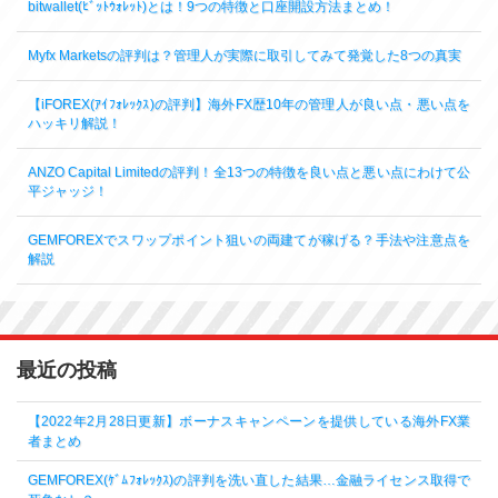
bitwallet(ﾋﾞｯﾄｳｫﾚｯﾄ)とは！9つの特徴と口座開設方法まとめ！
Myfx Marketsの評判は？管理人が実際に取引してみて発覚した8つの真実
【iFOREX(ｱｲﾌｫﾚｯｸｽ)の評判】海外FX歴10年の管理人が良い点・悪い点を
ハッキリ解説！
ANZO Capital Limitedの評判！全13つの特徴を良い点と悪い点にわけて公
平ジャッジ！
GEMFOREXでスワップポイント狙いの両建てが稼げる？手法や注意点を
解説
最近の投稿
【2022年2月28日更新】ボーナスキャンペーンを提供している海外FX業
者まとめ
GEMFOREX(ｹﾞﾑﾌｫﾚｯｸｽ)の評判を洗い直した結果…金融ライセンス取得で