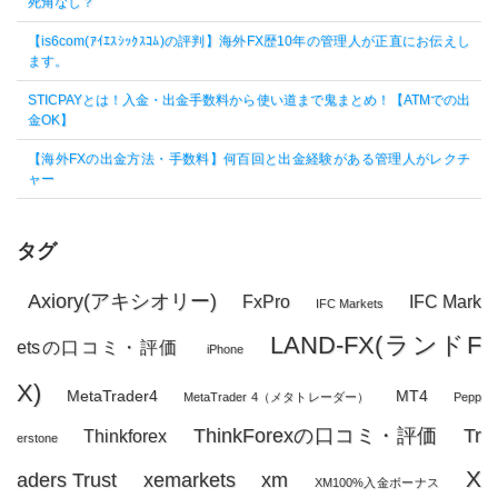
死角なし？
【is6com(ｱｲｴｽｼｯｸｽｺﾑ)の評判】海外FX歴10年の管理人が正直にお伝えし
ます。
STICPAYとは！入金・出金手数料から使い道まで鬼まとめ！【ATMでの出
金OK】
【海外FXの出金方法・手数料】何百回と出金経験がある管理人がレクチ
ャー
タグ
Axiory(アキシオリー)
FxPro
IFC Mark
IFC Markets
LAND-FX(ランドF
etsの口コミ・評価
iPhone
X)
MetaTrader4
MT4
MetaTrader 4（メタトレーダー）
Pepp
ThinkForexの口コミ・評価
Tr
Thinkforex
erstone
X
aders Trust
xemarkets
xm
XM100%入金ボーナス