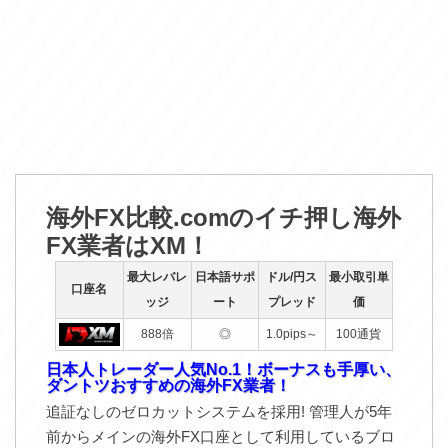
海外FX比較.comのイチ押し海外
FX業者はXM！
最大レバレ
日本語サポ
ドル/円ス
最小取引単
口座名
ッジ
ート
プレッド
価
888倍
◎
1.0pips～
100通貨
日本人トレーダー人気No.1！ボーナスも手厚い、
ダントツおすすめの海外FX業者！
追証なしのゼロカットシステムを採用! 管理人が5年
前からメインの海外FX口座として利用しているブロ