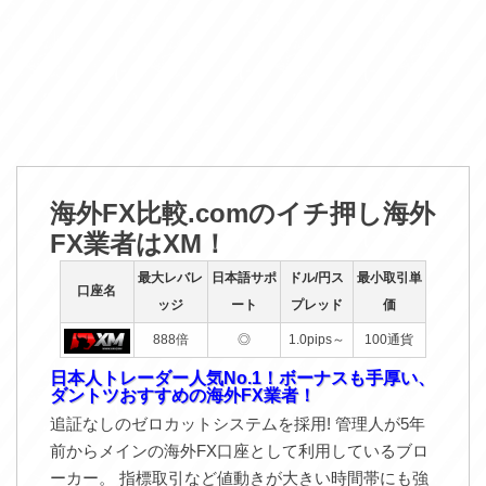
海外FX比較.comのイチ押し海外
FX業者はXM！
最大レバレ
日本語サポ
ドル/円ス
最小取引単
口座名
ッジ
ート
プレッド
価
888倍
◎
1.0pips～
100通貨
日本人トレーダー人気No.1！ボーナスも手厚い、
ダントツおすすめの海外FX業者！
追証なしのゼロカットシステムを採用! 管理人が5年
前からメインの海外FX口座として利用しているブロ
ーカー。 指標取引など値動きが大きい時間帯にも強