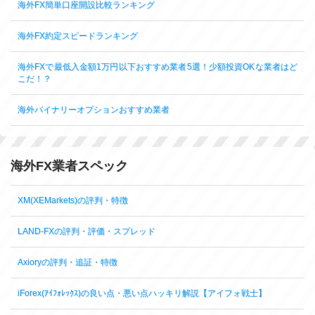
海外FX簡単口座開設比較ランキング
海外FX約定スピードランキング
海外FXで最低入金額1万円以下おすすめ業者5選！少額投資OKな業者はど
こだ！？
海外バイナリーオプションおすすめ業者
海外FX業者スペック
XM(XEMarkets)の評判・特徴
LAND-FXの評判・評価・スプレッド
Axioryの評判・追証・特徴
iForex(ｱｲﾌｫﾚｯｸｽ)の良い点・悪い点ハッキリ解説【アイフォ戦士】