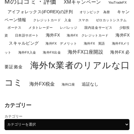
Mの口コミ・評価
XMキャンペーン
YouTradeFX
アイフォレックス(iFOREX)の評判
キャン
オリンピック 為替
ペーン情報
クレジットカード 入金
スマホ
ゼロカットシステム
ボーナス
メタトレーダー
レバレッジ
国内送金サービス
少額投
海外FX
海外FX
資
日本語サポート
海外FX クレジットカード
スキャルピング
海外FX デメリット
海外FX 英語
海外FXメリ
海外FX口座開設
海外FX 必
ット
海外FX入金
海外FX出金
海外fx業者のリアルな口
要証拠金
コミ
海外FX税金
追証なし
海外口座
カテゴリー
カテゴリー