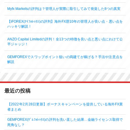
Myfx Marketsの評判は？管理人が実際に取引してみて発覚した8つの真実
【iFOREX(ｱｲﾌｫﾚｯｸｽ)の評判】海外FX歴10年の管理人が良い点・悪い点を
ハッキリ解説！
ANZO Capital Limitedの評判！全13つの特徴を良い点と悪い点にわけて公
平ジャッジ！
GEMFOREXでスワップポイント狙いの両建てが稼げる？手法や注意点を
解説
最近の投稿
【2022年2月28日更新】ボーナスキャンペーンを提供している海外FX業
者まとめ
GEMFOREX(ｹﾞﾑﾌｫﾚｯｸｽ)の評判を洗い直した結果…金融ライセンス取得で
死角なし？