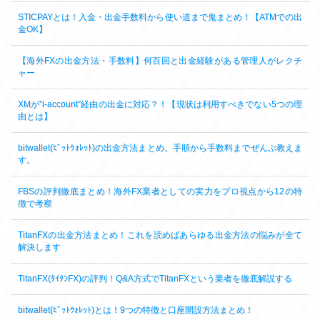
STICPAYとは！入金・出金手数料から使い道まで鬼まとめ！【ATMでの出
金OK】
【海外FXの出金方法・手数料】何百回と出金経験がある管理人がレクチ
ャー
XMが”i-account”経由の出金に対応？！【現状は利用すべきでない5つの理
由とは】
bitwallet(ﾋﾞｯﾄｳｫﾚｯﾄ)の出金方法まとめ。手順から手数料までぜんぶ教えま
す。
FBSの評判徹底まとめ！海外FX業者としての実力をプロ視点から12の特
徴で考察
TitanFXの出金方法まとめ！これを読めばあらゆる出金方法の悩みが全て
解決します
TitanFX(ﾀｲﾀﾝFX)の評判！Q&A方式でTitanFXという業者を徹底解説する
bitwallet(ﾋﾞｯﾄｳｫﾚｯﾄ)とは！9つの特徴と口座開設方法まとめ！