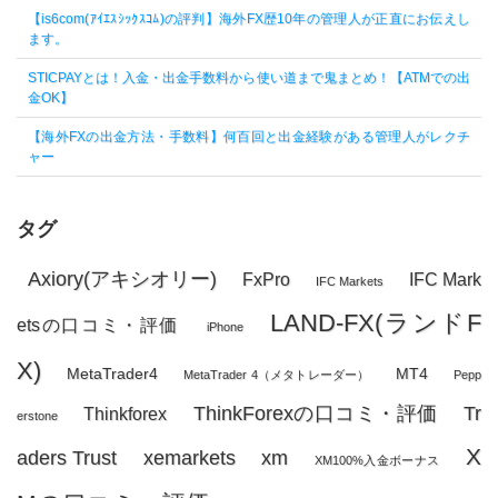
【is6com(ｱｲｴｽｼｯｸｽｺﾑ)の評判】海外FX歴10年の管理人が正直にお伝えし
ます。
STICPAYとは！入金・出金手数料から使い道まで鬼まとめ！【ATMでの出
金OK】
【海外FXの出金方法・手数料】何百回と出金経験がある管理人がレクチ
ャー
タグ
Axiory(アキシオリー)
FxPro
IFC Mark
IFC Markets
LAND-FX(ランドF
etsの口コミ・評価
iPhone
X)
MetaTrader4
MT4
MetaTrader 4（メタトレーダー）
Pepp
ThinkForexの口コミ・評価
Tr
Thinkforex
erstone
X
aders Trust
xemarkets
xm
XM100%入金ボーナス