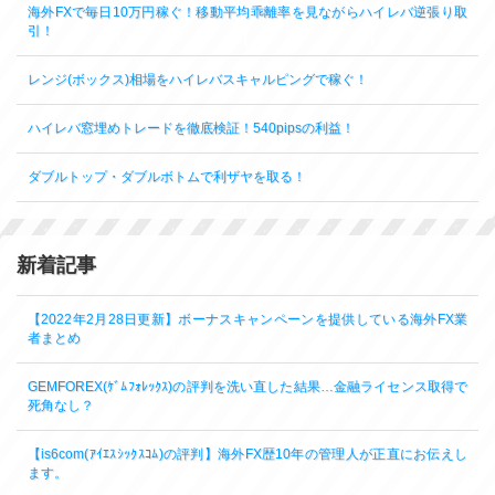
海外FXで毎日10万円稼ぐ！移動平均乖離率を見ながらハイレバ逆張り取
引！
レンジ(ボックス)相場をハイレバスキャルピングで稼ぐ！
ハイレバ窓埋めトレードを徹底検証！540pipsの利益！
ダブルトップ・ダブルボトムで利ザヤを取る！
新着記事
【2022年2月28日更新】ボーナスキャンペーンを提供している海外FX業
者まとめ
GEMFOREX(ｹﾞﾑﾌｫﾚｯｸｽ)の評判を洗い直した結果…金融ライセンス取得で
死角なし？
【is6com(ｱｲｴｽｼｯｸｽｺﾑ)の評判】海外FX歴10年の管理人が正直にお伝えし
ます。