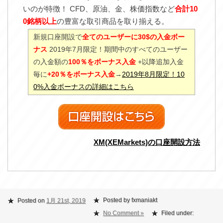
いのが特徴！ CFD、原油、金、株価指数など
合計10
0銘柄以上
の豊富な取引商品を取り揃える。
新規口座開設で
全てのユーザーに30$の入金ボー
ナス
2019年7月限定！期間中のすべてのユーザー
の入金額の
100％をボーナス入金
+以降追加入金
毎に
+20％をボーナス入金
→
2019年8月限定！10
0%入金ボーナスの詳細はこちら
XM(XEMarkets)の口座開設方法
Posted by fxmaniakt
Posted on
1月 21st, 2019
No Comment »
Filed under: