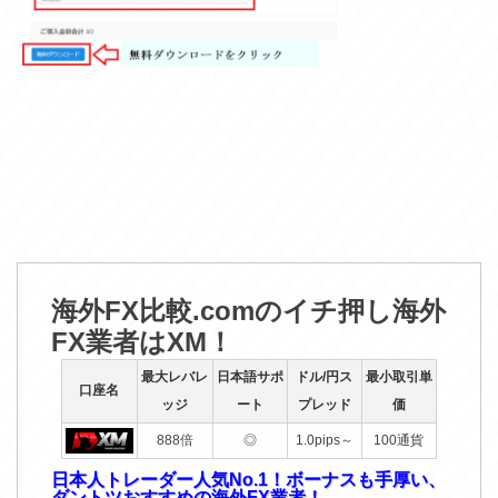
海外FX比較.comのイチ押し海外
FX業者はXM！
最大レバレ
日本語サポ
ドル/円ス
最小取引単
口座名
ッジ
ート
プレッド
価
888倍
◎
1.0pips～
100通貨
日本人トレーダー人気No.1！ボーナスも手厚い、
ダントツおすすめの海外FX業者！