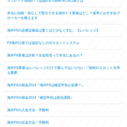
スプレッド0pips～で話題のcTrader ECN口座とは
本当に信頼・安心して取引できる海外ＦＸ業者はどこ？基準とおすすめブ
ローカーを教えます
海外FXの必要証拠金は驚くほど少なくすむ。【レバレッジ】
FX海外口座では追証なしのゼロカットシステム
海外FX業者は詐欺？出金拒否って本当にあるの？
海外FX業者はレバレッジだけで選んではいけない！強制ロスカット水準
も重要
海外FXの税金2014『海外FXは確定申告が必要？』
海外FXの税金2014『確定申告は総合課税』
海外FXの入金方法・手数料
海外FXの出金方法・手数料