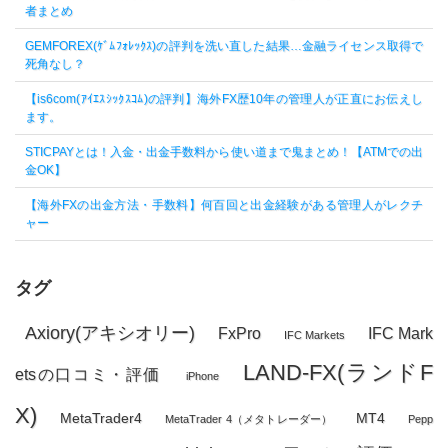
者まとめ
GEMFOREX(ｹﾞﾑﾌｫﾚｯｸｽ)の評判を洗い直した結果…金融ライセンス取得で
死角なし？
【is6com(ｱｲｴｽｼｯｸｽｺﾑ)の評判】海外FX歴10年の管理人が正直にお伝えし
ます。
STICPAYとは！入金・出金手数料から使い道まで鬼まとめ！【ATMでの出
金OK】
【海外FXの出金方法・手数料】何百回と出金経験がある管理人がレクチ
ャー
タグ
Axiory(アキシオリー)
FxPro
IFC Mark
IFC Markets
LAND-FX(ランドF
etsの口コミ・評価
iPhone
X)
MetaTrader4
MT4
MetaTrader 4（メタトレーダー）
Pepp