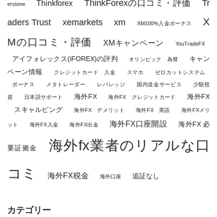
ThinkForexの口コミ・評価
Tr
Thinkforex
erstone
X
aders Trust
xemarkets
xm
XM100%入金ボーナス
Mの口コミ・評価
XMキャンペーン
YouTradeFX
アイフォレックス(iFOREX)の評判
キャン
オリンピック 為替
ペーン情報
クレジットカード 入金
スマホ
ゼロカットシステム
ボーナス
メタトレーダー
レバレッジ
国内送金サービス
少額投
海外FX
海外FX
資
日本語サポート
海外FX クレジットカード
スキャルピング
海外FX デメリット
海外FX 英語
海外FXメリ
海外FX口座開設
海外FX 必
ット
海外FX入金
海外FX出金
海外fx業者のリアルな口
要証拠金
コミ
海外FX税金
追証なし
海外口座
カテゴリー