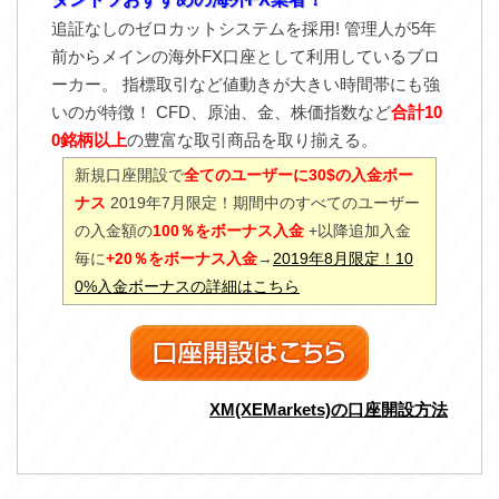
追証なしのゼロカットシステムを採用! 管理人が5年
前からメインの海外FX口座として利用しているブロ
ーカー。 指標取引など値動きが大きい時間帯にも強
いのが特徴！ CFD、原油、金、株価指数など
合計10
0銘柄以上
の豊富な取引商品を取り揃える。
新規口座開設で
全てのユーザーに30$の入金ボー
ナス
2019年7月限定！期間中のすべてのユーザー
の入金額の
100％をボーナス入金
+以降追加入金
毎に
+20％をボーナス入金
→
2019年8月限定！10
0%入金ボーナスの詳細はこちら
XM(XEMarkets)の口座開設方法