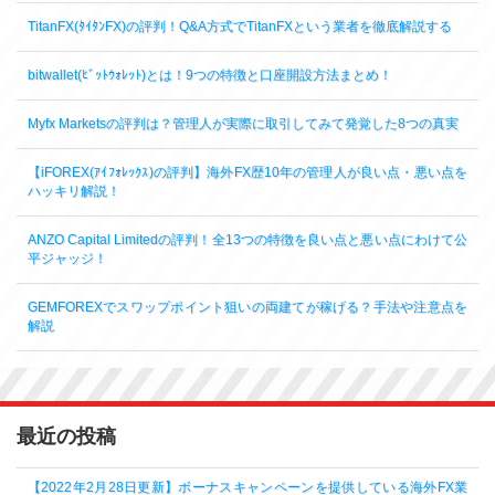
TitanFX(ﾀｲﾀﾝFX)の評判！Q&A方式でTitanFXという業者を徹底解説する
bitwallet(ﾋﾞｯﾄｳｫﾚｯﾄ)とは！9つの特徴と口座開設方法まとめ！
Myfx Marketsの評判は？管理人が実際に取引してみて発覚した8つの真実
【iFOREX(ｱｲﾌｫﾚｯｸｽ)の評判】海外FX歴10年の管理人が良い点・悪い点を
ハッキリ解説！
ANZO Capital Limitedの評判！全13つの特徴を良い点と悪い点にわけて公
平ジャッジ！
GEMFOREXでスワップポイント狙いの両建てが稼げる？手法や注意点を
解説
最近の投稿
【2022年2月28日更新】ボーナスキャンペーンを提供している海外FX業