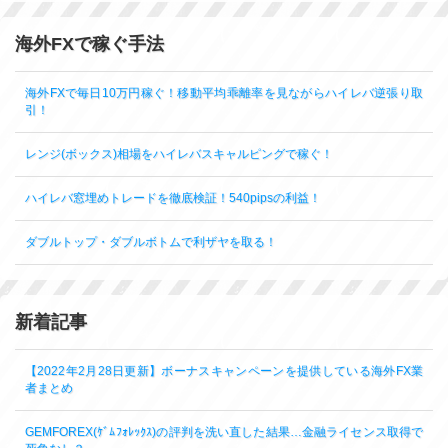
海外FXで稼ぐ手法
海外FXで毎日10万円稼ぐ！移動平均乖離率を見ながらハイレバ逆張り取
引！
レンジ(ボックス)相場をハイレバスキャルピングで稼ぐ！
ハイレバ窓埋めトレードを徹底検証！540pipsの利益！
ダブルトップ・ダブルボトムで利ザヤを取る！
新着記事
【2022年2月28日更新】ボーナスキャンペーンを提供している海外FX業
者まとめ
GEMFOREX(ｹﾞﾑﾌｫﾚｯｸｽ)の評判を洗い直した結果…金融ライセンス取得で