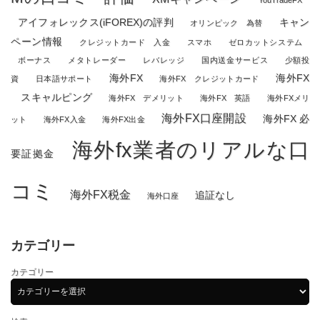
アイフォレックス(iFOREX)の評判
キャン
オリンピック 為替
ペーン情報
クレジットカード 入金
スマホ
ゼロカットシステム
ボーナス
メタトレーダー
レバレッジ
国内送金サービス
少額投
海外FX
海外FX
資
日本語サポート
海外FX クレジットカード
スキャルピング
海外FX デメリット
海外FX 英語
海外FXメリ
海外FX口座開設
海外FX 必
ット
海外FX入金
海外FX出金
海外fx業者のリアルな口
要証拠金
コミ
海外FX税金
追証なし
海外口座
カテゴリー
カテゴリー