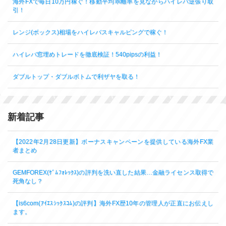
海外FXで毎日10万円稼ぐ！移動平均乖離率を見ながらハイレバ逆張り取
引！
レンジ(ボックス)相場をハイレバスキャルピングで稼ぐ！
ハイレバ窓埋めトレードを徹底検証！540pipsの利益！
ダブルトップ・ダブルボトムで利ザヤを取る！
新着記事
【2022年2月28日更新】ボーナスキャンペーンを提供している海外FX業
者まとめ
GEMFOREX(ｹﾞﾑﾌｫﾚｯｸｽ)の評判を洗い直した結果…金融ライセンス取得で
死角なし？
【is6com(ｱｲｴｽｼｯｸｽｺﾑ)の評判】海外FX歴10年の管理人が正直にお伝えし
ます。