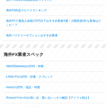
海外FX約定スピードランキング
海外FXで最低入金額1万円以下おすすめ業者5選！少額投資OKな業者はど
こだ！？
海外バイナリーオプションおすすめ業者
海外FX業者スペック
XM(XEMarkets)の評判・特徴
LAND-FXの評判・評価・スプレッド
Axioryの評判・追証・特徴
iForex(ｱｲﾌｫﾚｯｸｽ)の良い点・悪い点ハッキリ解説【アイフォ戦士】