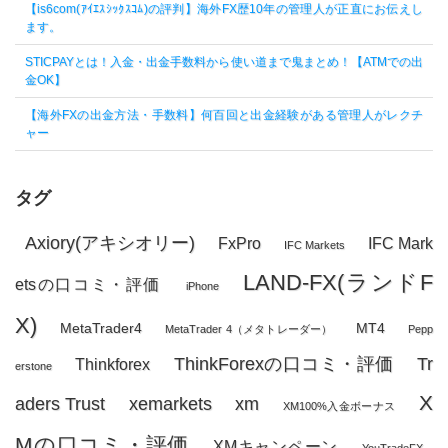
【is6com(ｱｲｴｽｼｯｸｽｺﾑ)の評判】海外FX歴10年の管理人が正直にお伝えし
ます。
STICPAYとは！入金・出金手数料から使い道まで鬼まとめ！【ATMでの出
金OK】
【海外FXの出金方法・手数料】何百回と出金経験がある管理人がレクチ
ャー
タグ
Axiory(アキシオリー)
FxPro
IFC Mark
IFC Markets
LAND-FX(ランドF
etsの口コミ・評価
iPhone
X)
MetaTrader4
MT4
MetaTrader 4（メタトレーダー）
Pepp
ThinkForexの口コミ・評価
Tr
Thinkforex
erstone
X
aders Trust
xemarkets
xm
XM100%入金ボーナス
Mの口コミ・評価
XMキャンペーン
YouTradeFX