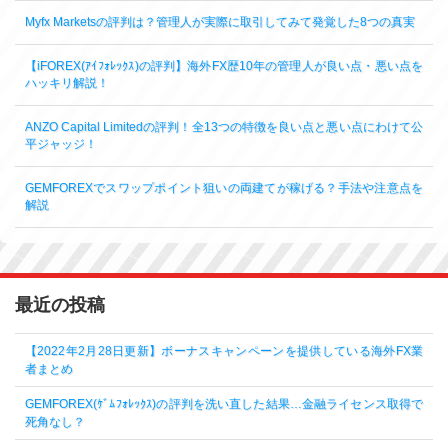
Myfx Marketsの評判は？管理人が実際に取引してみて発覚した8つの真実
【iFOREX(ｱｲﾌｫﾚｯｸｽ)の評判】海外FX歴10年の管理人が良い点・悪い点を
ハッキリ解説！
ANZO Capital Limitedの評判！全13つの特徴を良い点と悪い点にわけて公
平ジャッジ！
GEMFOREXでスワップポイント狙いの両建てが稼げる？手法や注意点を
解説
最近の投稿
【2022年2月28日更新】ボーナスキャンペーンを提供している海外FX業
者まとめ
GEMFOREX(ｹﾞﾑﾌｫﾚｯｸｽ)の評判を洗い直した結果…金融ライセンス取得で
死角なし？