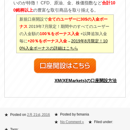
いのが特徴！ CFD、原油、金、株価指数など
合計10
0銘柄以上
の豊富な取引商品を取り揃える。
新規口座開設で
全てのユーザーに30$の入金ボー
ナス
2019年7月限定！期間中のすべてのユーザー
の入金額の
100％をボーナス入金
+以降追加入金
毎に
+20％をボーナス入金
→
2019年8月限定！10
0%入金ボーナスの詳細はこちら
XM(XEMarkets)の口座開設方法
Posted by fxmania
Posted on
2月 21st, 2016
No Comment »
Filed under:
Tags: