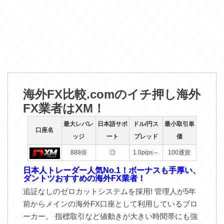
海外FX比較.comのイチ押し海外
FX業者はXM！
最大レバレ
日本語サポ
ドル/円ス
最小取引単
口座名
ッジ
ート
プレッド
価
888倍
◎
1.0pips～
100通貨
日本人トレーダー人気No.1！ボーナスも手厚い、
ダントツおすすめの海外FX業者！
追証なしのゼロカットシステムを採用! 管理人が5年
前からメインの海外FX口座として利用しているブロ
ーカー。 指標取引など値動きが大きい時間帯にも強