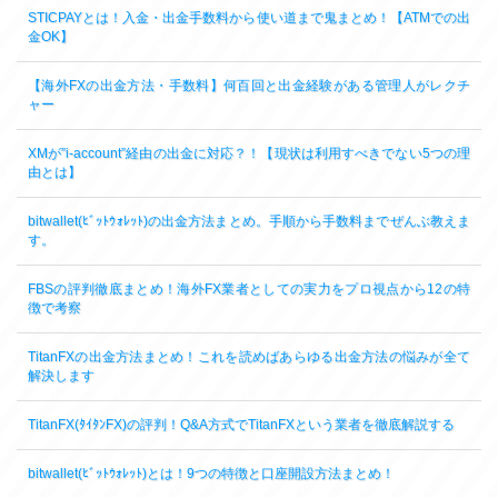
STICPAYとは！入金・出金手数料から使い道まで鬼まとめ！【ATMでの出
金OK】
【海外FXの出金方法・手数料】何百回と出金経験がある管理人がレクチ
ャー
XMが”i-account”経由の出金に対応？！【現状は利用すべきでない5つの理
由とは】
bitwallet(ﾋﾞｯﾄｳｫﾚｯﾄ)の出金方法まとめ。手順から手数料までぜんぶ教えま
す。
FBSの評判徹底まとめ！海外FX業者としての実力をプロ視点から12の特
徴で考察
TitanFXの出金方法まとめ！これを読めばあらゆる出金方法の悩みが全て
解決します
TitanFX(ﾀｲﾀﾝFX)の評判！Q&A方式でTitanFXという業者を徹底解説する
bitwallet(ﾋﾞｯﾄｳｫﾚｯﾄ)とは！9つの特徴と口座開設方法まとめ！