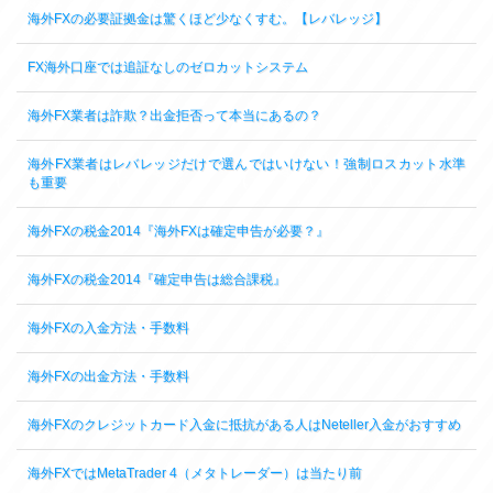
海外FXの必要証拠金は驚くほど少なくすむ。【レバレッジ】
FX海外口座では追証なしのゼロカットシステム
海外FX業者は詐欺？出金拒否って本当にあるの？
海外FX業者はレバレッジだけで選んではいけない！強制ロスカット水準
も重要
海外FXの税金2014『海外FXは確定申告が必要？』
海外FXの税金2014『確定申告は総合課税』
海外FXの入金方法・手数料
海外FXの出金方法・手数料
海外FXのクレジットカード入金に抵抗がある人はNeteller入金がおすすめ
海外FXではMetaTrader 4（メタトレーダー）は当たり前