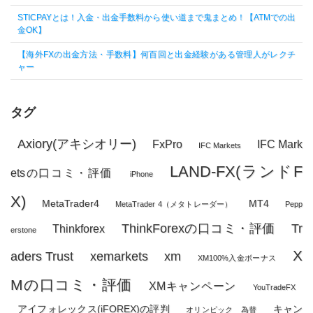
STICPAYとは！入金・出金手数料から使い道まで鬼まとめ！【ATMでの出
金OK】
【海外FXの出金方法・手数料】何百回と出金経験がある管理人がレクチ
ャー
タグ
Axiory(アキシオリー)
FxPro
IFC Mark
IFC Markets
LAND-FX(ランドF
etsの口コミ・評価
iPhone
X)
MetaTrader4
MT4
MetaTrader 4（メタトレーダー）
Pepp
ThinkForexの口コミ・評価
Tr
Thinkforex
erstone
X
aders Trust
xemarkets
xm
XM100%入金ボーナス
Mの口コミ・評価
XMキャンペーン
YouTradeFX
アイフォレックス(iFOREX)の評判
キャン
オリンピック 為替