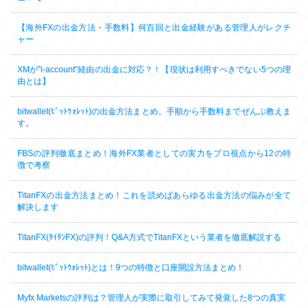
【海外FXの出金方法・手数料】何百回と出金経験がある管理人がレクチ
ャー
XMが”i-account”経由の出金に対応？！【現状は利用すべきでない5つの理
由とは】
bitwallet(ﾋﾞｯﾄｳｫﾚｯﾄ)の出金方法まとめ。手順から手数料までぜんぶ教えま
す。
FBSの評判徹底まとめ！海外FX業者としての実力をプロ視点から12の特
徴で考察
TitanFXの出金方法まとめ！これを読めばあらゆる出金方法の悩みが全て
解決します
TitanFX(ﾀｲﾀﾝFX)の評判！Q&A方式でTitanFXという業者を徹底解説する
bitwallet(ﾋﾞｯﾄｳｫﾚｯﾄ)とは！9つの特徴と口座開設方法まとめ！
Myfx Marketsの評判は？管理人が実際に取引してみて発覚した8つの真実