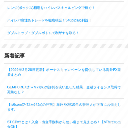
レンジ(ボックス)相場をハイレバスキャルピングで稼ぐ！
ハイレバ窓埋めトレードを徹底検証！540pipsの利益！
ダブルトップ・ダブルボトムで利ザヤを取る！
新着記事
【2022年2月28日更新】ボーナスキャンペーンを提供している海外FX業
者まとめ
GEMFOREX(ｹﾞﾑﾌｫﾚｯｸｽ)の評判を洗い直した結果…金融ライセンス取得で
死角なし？
【is6com(ｱｲｴｽｼｯｸｽｺﾑ)の評判】海外FX歴10年の管理人が正直にお伝えし
ます。
STICPAYとは！入金・出金手数料から使い道まで鬼まとめ！【ATMでの出
金OK】