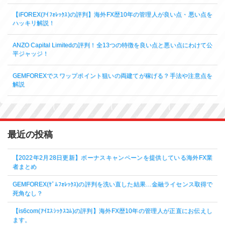
【iFOREX(ｱｲﾌｫﾚｯｸｽ)の評判】海外FX歴10年の管理人が良い点・悪い点を
ハッキリ解説！
ANZO Capital Limitedの評判！全13つの特徴を良い点と悪い点にわけて公
平ジャッジ！
GEMFOREXでスワップポイント狙いの両建てが稼げる？手法や注意点を
解説
最近の投稿
【2022年2月28日更新】ボーナスキャンペーンを提供している海外FX業
者まとめ
GEMFOREX(ｹﾞﾑﾌｫﾚｯｸｽ)の評判を洗い直した結果…金融ライセンス取得で
死角なし？
【is6com(ｱｲｴｽｼｯｸｽｺﾑ)の評判】海外FX歴10年の管理人が正直にお伝えし
ます。