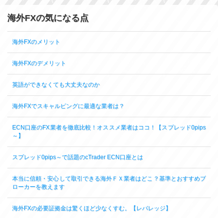
海外FXの気になる点
海外FXのメリット
海外FXのデメリット
英語ができなくても大丈夫なのか
海外FXでスキャルピングに最適な業者は？
ECN口座のFX業者を徹底比較！オススメ業者はココ！【スプレッド0pips
～】
スプレッド0pips～で話題のcTrader ECN口座とは
本当に信頼・安心して取引できる海外ＦＸ業者はどこ？基準とおすすめブ
ローカーを教えます
海外FXの必要証拠金は驚くほど少なくすむ。【レバレッジ】