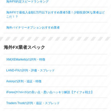
海外FX約定スピードランキング
海外FXで最低入金額1万円以下おすすめ業者5選！少額投資OKな業者はど
こだ！？
海外バイナリーオプションおすすめ業者
海外FX業者スペック
XM(XEMarkets)の評判・特徴
LAND-FXの評判・評価・スプレッド
Axioryの評判・追証・特徴
iForex(ｱｲﾌｫﾚｯｸｽ)の良い点・悪い点ハッキリ解説【アイフォ戦士】
Traders Trustの評判・追証・スプレッド