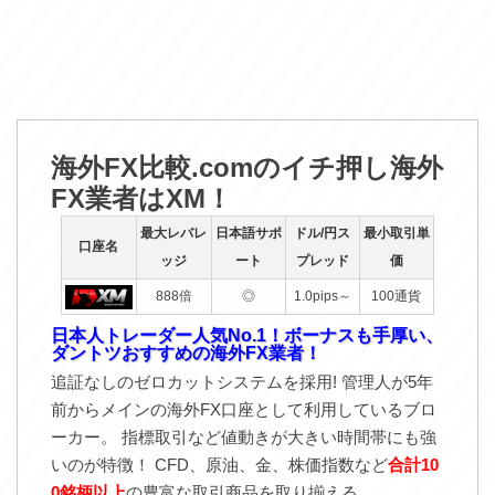
海外FX比較.comのイチ押し海外
FX業者はXM！
最大レバレ
日本語サポ
ドル/円ス
最小取引単
口座名
ッジ
ート
プレッド
価
888倍
◎
1.0pips～
100通貨
日本人トレーダー人気No.1！ボーナスも手厚い、
ダントツおすすめの海外FX業者！
追証なしのゼロカットシステムを採用! 管理人が5年
前からメインの海外FX口座として利用しているブロ
ーカー。 指標取引など値動きが大きい時間帯にも強
いのが特徴！ CFD、原油、金、株価指数など
合計10
0銘柄以上
の豊富な取引商品を取り揃える。