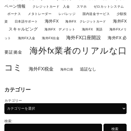
ペーン情報
クレジットカード 入金
スマホ
ゼロカットシステム
ボーナス
メタトレーダー
レバレッジ
国内送金サービス
少額投
海外FX
海外FX
資
日本語サポート
海外FX クレジットカード
スキャルピング
海外FX デメリット
海外FX 英語
海外FXメリ
海外FX口座開設
海外FX 必
ット
海外FX入金
海外FX出金
海外fx業者のリアルな口
要証拠金
コミ
海外FX税金
追証なし
海外口座
カテゴリー
カテゴリー
検索: