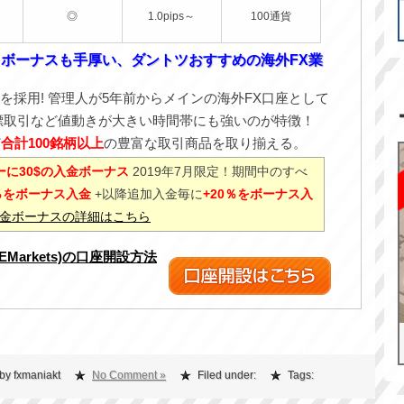
◎
1.0pips～
100通貨
！ボーナスも手厚い、ダントツおすすめの海外FX業
を採用! 管理人が5年前からメインの海外FX口座として
標取引など値動きが大きい時間帯にも強いのが特徴！
ど
合計100銘柄以上
の豊富な取引商品を取り揃える。
に30$の入金ボーナス
2019年7月限定！期間中のすべ
0％をボーナス入金
+以降追加入金毎に
+20％をボーナス入
%入金ボーナスの詳細はこちら
XEMarkets)の口座開設方法
by fxmaniakt
No Comment »
Filed under:
Tags: