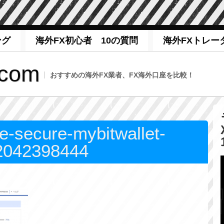
ング
海外FX初心者 10の質問
海外FXトレー
com
おすすめの海外FX業者、FX海外口座を比較！
e-secure-mybitwallet-
2042398444