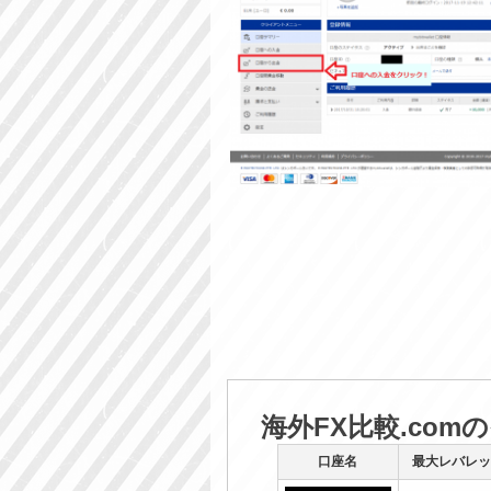
海外FX比較.com
口座名
最大レバレッ