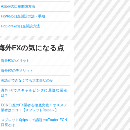
Axioryの口座開設方法
FxProの口座開設方法・手順
HotForexの口座開設方法
海外FXの気になる点
海外FXのメリット
海外FXのデメリット
英語ができなくても大丈夫なのか
海外FXでスキャルピングに最適な業者
は？
ECN口座のFX業者を徹底比較！オススメ
業者はココ！【スプレッド0pips～】
スプレッド0pips～で話題のcTrader ECN
口座とは