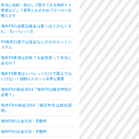
本当に信頼・安心して取引できる海外ＦＸ
業者はどこ？基準とおすすめブローカーを
教えます
海外FXの必要証拠金は驚くほど少なくす
む。【レバレッジ】
FX海外口座では追証なしのゼロカットシ
ステム
海外FX業者は詐欺？出金拒否って本当に
あるの？
海外FX業者はレバレッジだけで選んでは
いけない！強制ロスカット水準も重要
海外FXの税金2014『海外FXは確定申告が
必要？』
海外FXの税金2014『確定申告は総合課
税』
海外FXの入金方法・手数料
海外FXの出金方法・手数料