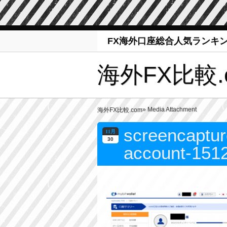
FX海外口座総合人気ランキ
海外FX比較.
» Media Attachment
海外FX比較.com
screencaptur
11月
30
account-151