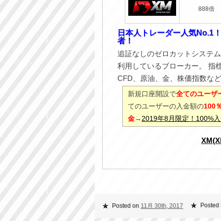
888倍
日本人トレーダー人気No.1
者！
追証なしのゼロカットシステム
利用しているブローカー。 指
CFD、原油、金、株価指数な
新規口座開設で
全てのユーザー
てのユーザーの入金額の
10
金
→
2019年8月限定！100
XM(
Posted 
Posted on
11月 30th, 2017