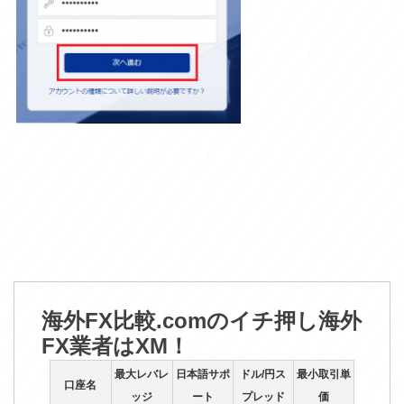
海外FX比較.comのイチ押し海外
FX業者はXM！
最大レバレ
日本語サポ
ドル/円ス
最小取引単
口座名
ッジ
ート
プレッド
価