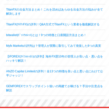
TitanFXの出金方法まとめ！これを読めばあらゆる出金方法の悩みが全て
解決します
TitanFX(ﾀｲﾀﾝFX)の評判！Q&A方式でTitanFXという業者を徹底解説する
bitwallet(ﾋﾞｯﾄｳｫﾚｯﾄ)とは！9つの特徴と口座開設方法まとめ！
Myfx Marketsの評判は？管理人が実際に取引してみて発覚した8つの真実
【iFOREX(ｱｲﾌｫﾚｯｸｽ)の評判】海外FX歴10年の管理人が良い点・悪い点を
ハッキリ解説！
ANZO Capital Limitedの評判！全13つの特徴を良い点と悪い点にわけて公
平ジャッジ！
GEMFOREXでスワップポイント狙いの両建てが稼げる？手法や注意点を
解説