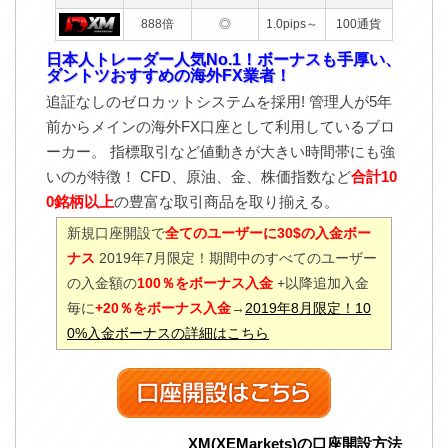
888倍
◎
1.0pips～
100通貨
日本人トレーダー人気No.1！ボーナスも手厚い、
ダントツおすすめの海外FX業者！
追証なしのゼロカットシステムを採用! 管理人が5年
前からメインの海外FX口座として利用しているブロ
ーカー。 指標取引など値動きが大きい時間帯にも強
いのが特徴！ CFD、原油、金、株価指数など
合計10
0銘柄以上
の豊富な取引商品を取り揃える。
新規口座開設で
全てのユーザーに30$の入金ボー
ナス
2019年7月限定！期間中のすべてのユーザー
の入金額の
100％をボーナス入金
+以降追加入金
毎に
+20％をボーナス入金
→
2019年8月限定！10
0%入金ボーナスの詳細はこちら
XM(XEMarkets)の口座開設方法