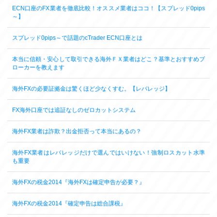
ECN口座のFX業者を徹底比較！オススメ業者はココ！【スプレッド0pips
～】
スプレッド0pips～で話題のcTrader ECN口座とは
本当に信頼・安心して取引できる海外ＦＸ業者はどこ？基準とおすすめブ
ローカーを教えます
海外FXの必要証拠金は驚くほど少なくすむ。【レバレッジ】
FX海外口座では追証なしのゼロカットシステム
海外FX業者は詐欺？出金拒否って本当にあるの？
海外FX業者はレバレッジだけで選んではいけない！強制ロスカット水準
も重要
海外FXの税金2014『海外FXは確定申告が必要？』
海外FXの税金2014『確定申告は総合課税』