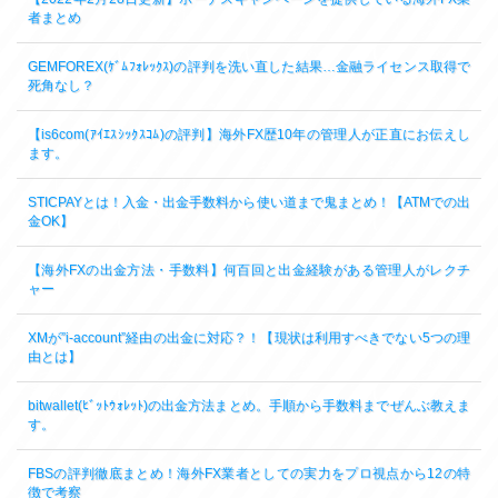
者まとめ
GEMFOREX(ｹﾞﾑﾌｫﾚｯｸｽ)の評判を洗い直した結果…金融ライセンス取得で
死角なし？
【is6com(ｱｲｴｽｼｯｸｽｺﾑ)の評判】海外FX歴10年の管理人が正直にお伝えし
ます。
STICPAYとは！入金・出金手数料から使い道まで鬼まとめ！【ATMでの出
金OK】
【海外FXの出金方法・手数料】何百回と出金経験がある管理人がレクチ
ャー
XMが”i-account”経由の出金に対応？！【現状は利用すべきでない5つの理
由とは】
bitwallet(ﾋﾞｯﾄｳｫﾚｯﾄ)の出金方法まとめ。手順から手数料までぜんぶ教えま
す。
FBSの評判徹底まとめ！海外FX業者としての実力をプロ視点から12の特
徴で考察