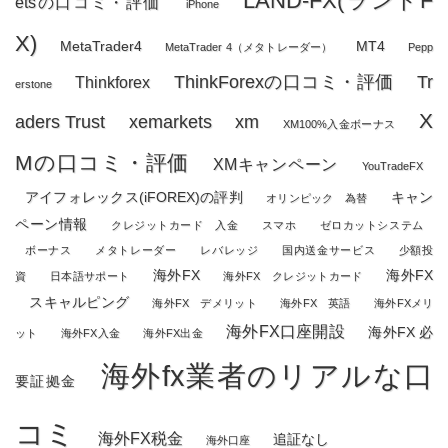
LAND-FX(ランドF
etsの口コミ・評価
iPhone
X)
MetaTrader4
MT4
MetaTrader 4（メタトレーダー）
Pepp
ThinkForexの口コミ・評価
Tr
Thinkforex
erstone
X
aders Trust
xemarkets
xm
XM100%入金ボーナス
Mの口コミ・評価
XMキャンペーン
YouTradeFX
アイフォレックス(iFOREX)の評判
キャン
オリンピック 為替
ペーン情報
クレジットカード 入金
スマホ
ゼロカットシステム
ボーナス
メタトレーダー
レバレッジ
国内送金サービス
少額投
海外FX
海外FX
資
日本語サポート
海外FX クレジットカード
スキャルピング
海外FX デメリット
海外FX 英語
海外FXメリ
海外FX口座開設
海外FX 必
ット
海外FX入金
海外FX出金
海外fx業者のリアルな口
要証拠金
コミ
海外FX税金
追証なし
海外口座