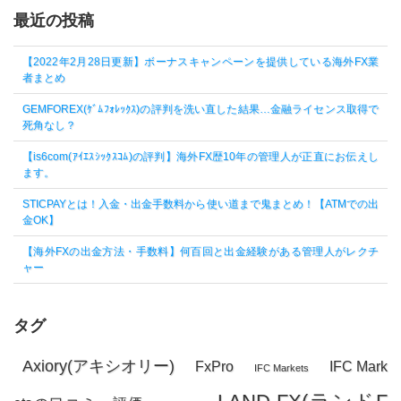
最近の投稿
【2022年2月28日更新】ボーナスキャンペーンを提供している海外FX業
者まとめ
GEMFOREX(ｹﾞﾑﾌｫﾚｯｸｽ)の評判を洗い直した結果…金融ライセンス取得で
死角なし？
【is6com(ｱｲｴｽｼｯｸｽｺﾑ)の評判】海外FX歴10年の管理人が正直にお伝えし
ます。
STICPAYとは！入金・出金手数料から使い道まで鬼まとめ！【ATMでの出
金OK】
【海外FXの出金方法・手数料】何百回と出金経験がある管理人がレクチ
ャー
タグ
Axiory(アキシオリー)
FxPro
IFC Mark
IFC Markets